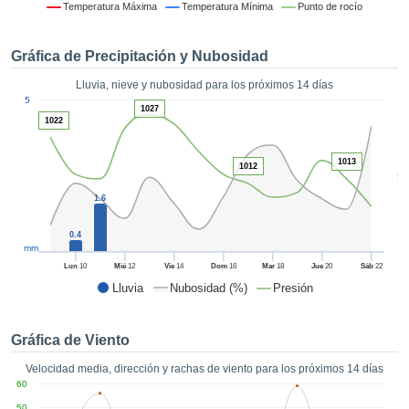
 mediante
Temperatura Máxima
Temperatura Mínima
Punto de rocío
tecnologías
nos permite
Gráfica de Precipitación y Nubosidad
r nuestra
para seguir
Lluvia, nieve y nubosidad para los próximos 14 días
e contenido
1
5
estándares
1027
ACEPTAR
1022
 sin coste.
Y
CONTINUAR
 el botón
1013
1012
continuar",
5
ceder a la
CONFIGURACIÓN
1.6
tando la
n de todas
0.4
s, ya sean
mm
de nuestros
Lun
10
Mié
12
Vie
14
Dom
16
Mar
18
Jue
20
Sáb
22
 que nos
Lluvia
Nubosidad (%)
Presión
ten el
 y análisis
tamiento en
Gráfica de Viento
b, así como
r un perfil
Velocidad media, dirección y rachas de viento para los próximos 14 días
ico para
60
ublicidad y
50