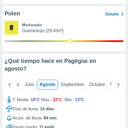
 seleccionar
o.
Polen
Detalle
calización
precisa e
Moderado
ión mediante
Gramíneas (29 #/m³)
, publicidad
dos,
 publicidad
,
¿Qué tiempo hace en Pagëgiai en
ón de
agosto
?
 desarrollo
s.
tros 1199
yo
Junio
Julio
Agosto
Septiembre
Octubre
Noviemb
ios
T. Media:
18°C
Max.:
22°C
Min:
13°C
Días de lluvia:
14
días
Acum. de lluvia:
84 mm
Viento medio:
11 km/h