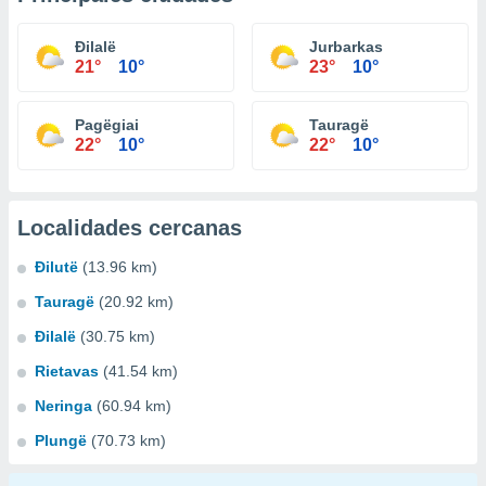
Ðilalë
Jurbarkas
21°
10°
23°
10°
Pagëgiai
Tauragë
22°
10°
22°
10°
Localidades cercanas
Ðilutë
(13.96 km)
Tauragë
(20.92 km)
Ðilalë
(30.75 km)
Rietavas
(41.54 km)
Neringa
(60.94 km)
Plungë
(70.73 km)