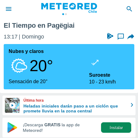
El Tiempo en Pagëgiai
privacidad
13:17
Domingo
...
o de
eteored.cl)
borado por
Nubes y claros
es para
20°
ue la
 que se
e calidad.
Suroeste
eder a este
Sensación de 20°
10
23 km/h
ediante las
opciones:
Última hora
ookies y
Heladas iniciales darán paso a un ciclón que
e forma
promete lluvia en la zona central
d digital
¡Descarga
GRATIS
la app de
Instalar
ada, basada
Meteored!
mación