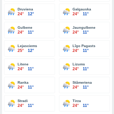
Druviena
Galgauska
24°
12°
24°
11°
Gulbene
Jaungulbene
24°
11°
24°
11°
Lejasciems
Lîgo Pagasts
25°
12°
24°
11°
Litene
Lizums
24°
11°
24°
11°
Ranka
Stâmeriena
24°
11°
24°
11°
Stradi
Tirza
24°
11°
24°
11°