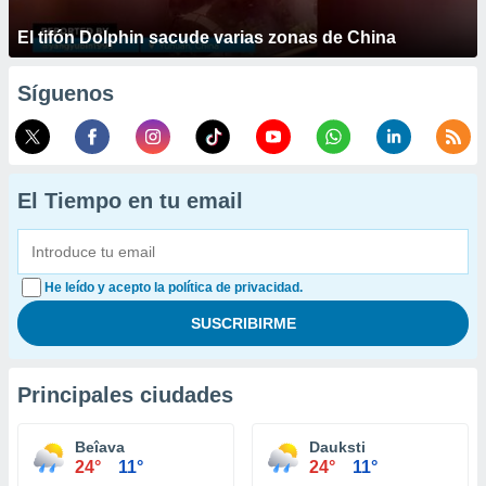
El tifón Dolphin sacude varias zonas de China
Síguenos
El Tiempo en tu email
He leído y acepto la política de privacidad.
Principales ciudades
Beîava
Dauksti
24°
11°
24°
11°