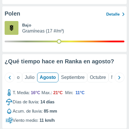
 seleccionar
o.
Polen
Detalle
calización
precisa e
Bajo
ión mediante
Gramíneas (17 #/m³)
, publicidad
dos,
 publicidad
,
¿Qué tiempo hace en Ranka en
agosto
?
ón de
 desarrollo
s.
yo
Junio
Julio
Agosto
Septiembre
Octubre
Noviemb
tros 1199
ios
T. Media:
16°C
Max.:
21°C
Min:
11°C
Días de lluvia:
14
días
Acum. de lluvia:
85 mm
Viento medio:
11 km/h