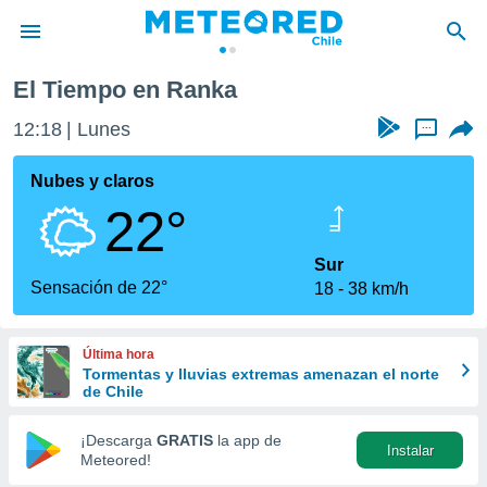
El Tiempo en Ranka
privacidad
12:18
Lunes
...
o de
eteored.cl)
borado por
Nubes y claros
es para
22°
ue la
 que se
e calidad.
Sur
eder a este
Sensación de 22°
18
38 km/h
ediante las
opciones:
Última hora
ookies y
Tormentas y lluvias extremas amenazan el norte
e forma
de Chile
d digital
¡Descarga
GRATIS
la app de
Instalar
ada, basada
Meteored!
mación