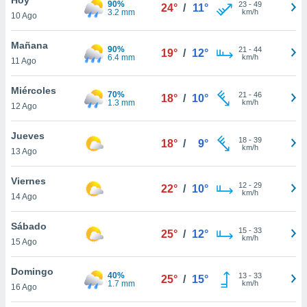
90%
23
-
49
24°
/
11°
3.2 mm
km/h
10 Ago
do en
 mismo.
sultar más
Mañana
90%
21
-
44
19°
/
12°
 en nuestra
6.4 mm
km/h
11 Ago
 Cookies
y
ualquier
Miércoles
70%
21
-
46
18°
/
10°
1.3 mm
km/h
12 Ago
ento
 botón
ación de
Jueves
18
-
39
18°
/
9°
kies
km/h
13 Ago
 disponible
e nuestra
Viernes
12
-
29
.
22°
/
10°
km/h
14 Ago
IVAMENTE,
Sábado
15
-
33
25°
/
12°
km/h
15 Ago
as
 a cookies
Domingo
40%
13
-
33
25°
/
15°
1.7 mm
km/h
 no aceptar
16 Ago
ón de