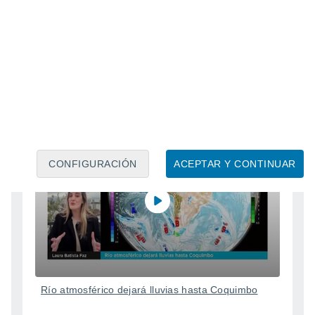
Fuertes vientos en China
29 Jul
CONFIGURACIÓN
ACEPTAR Y CONTINUAR
Río atmosférico dejará lluvias hasta Coquimbo