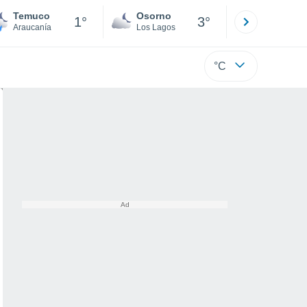
Temuco
Osorno
Puerto
1°
3°
Araucanía
Los Lagos
Los Lagos
°C