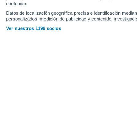
Un tren ha sido sorprendido por un gra
contenido.
Canadá
Datos de localización geográfica precisa e identificación mediant
personalizados, medición de publicidad y contenido, investigació
Los incendios forestales de esta magnitud pueden 
Ver nuestros 1199 socios
calor radiante extremo, corrientes ascendentes de 
15 Jul
En reproducción