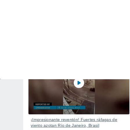
Tornado en Huanggang, China: El devastador
impacto de una tormenta severa
30 Jul
¡Impresionante reventón! Fuertes ráfagas de
viento azotan Río de Janeiro, Brasil