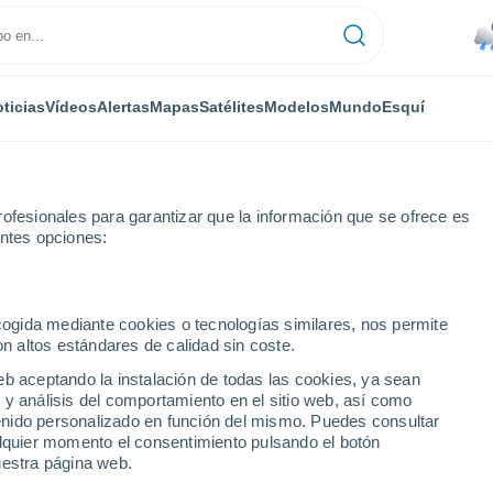
ticias
Vídeos
Alertas
Mapas
Satélites
Modelos
Mundo
Esquí
ofesionales para garantizar que la información que se ofrece es
entes opciones:
ecogida mediante cookies o tecnologías similares, nos permite
on altos estándares de calidad sin coste.
timas tendencias
eb aceptando la instalación de todas las cookies, ya sean
 y análisis del comportamiento en el sitio web, así como
icos más impactantes que están sucediendo ahora a lo
ntenido personalizado en función del mismo. Puedes consultar
tas, tornados, nevadas, granizadas, ciclones, y mucho
alquier momento el consentimiento pulsando el botón
uestra página web.