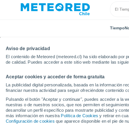
Tiempo
No
Aviso de privacidad
El contenido de Meteored (meteored.cl) ha sido elaborado por pr
de calidad. Puedes acceder a este sitio web mediante las sigui
Aceptar cookies y acceder de forma gratuita
Inicio
Vídeos
La publicidad digital personalizada, basada en la información r
financiar nuestra actividad para seguir ofreciéndote contenido c
Vídeos del tiempo - Úl
Pulsando el botón "Aceptar y continuar", puedes acceder a la w
nuestras o de nuestros socios, que nos permiten el seguimiento
No te pierdas los vídeos de los fenómenos climát
desarrollar un perfil específico para mostrarte publicidad y co
largo del mundo. Inundaciones, huracanes, tormen
más información en nuestra
Política de Cookies
y retirar en cu
más.
Configuración de cookies
que aparece disponible en el pie de n