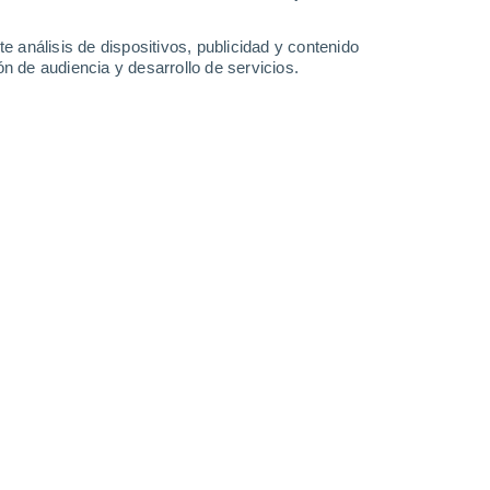
n incendio cerca de Amstrong (Ontario),
e análisis de dispositivos, publicidad y contenido
n de audiencia y desarrollo de servicios.
crear sus propios microclimas localizados, generando un
gran velocidad y densas cortinas de humo.
14 Jul
Inundación extrema y granizo en Mecklenburg,
Alemania