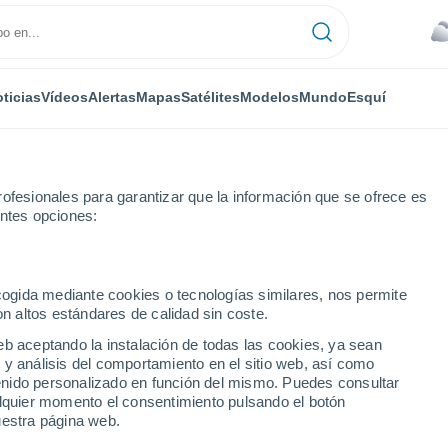
ticias
Vídeos
Alertas
Mapas
Satélites
Modelos
Mundo
Esquí
ofesionales para garantizar que la información que se ofrece es
entes opciones:
s
ecogida mediante cookies o tecnologías similares, nos permite
on altos estándares de calidad sin coste.
 ciudades de Baden-
eb aceptando la instalación de todas las cookies, ya sean
 y análisis del comportamiento en el sitio web, así como
ntenido personalizado en función del mismo. Puedes consultar
alquier momento el consentimiento pulsando el botón
uestra página web.