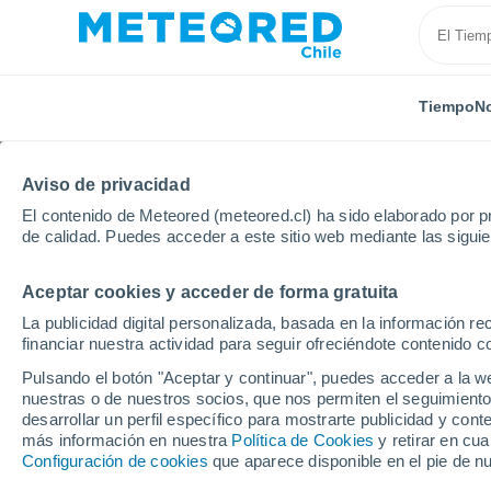
Tiempo
No
Aviso de privacidad
El contenido de Meteored (meteored.cl) ha sido elaborado por pr
de calidad. Puedes acceder a este sitio web mediante las sigui
Aceptar cookies y acceder de forma gratuita
Inicio
Alemania
Baden-Wurtemberg
Localidade
La publicidad digital personalizada, basada en la información r
financiar nuestra actividad para seguir ofreciéndote contenido c
El tiempo en todas las
Pulsando el botón "Aceptar y continuar", puedes acceder a la w
Wurtemberg
nuestras o de nuestros socios, que nos permiten el seguimiento
desarrollar un perfil específico para mostrarte publicidad y co
más información en nuestra
Política de Cookies
y retirar en cu
Todas las localidades de Baden-Wurtemberg
Configuración de cookies
que aparece disponible en el pie de n