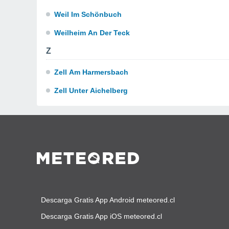
Weil Im Schönbuch
Weilheim An Der Teck
Z
Zell Am Harmersbach
Zell Unter Aichelberg
Descarga Gratis App Android meteored.cl
Descarga Gratis App iOS meteored.cl