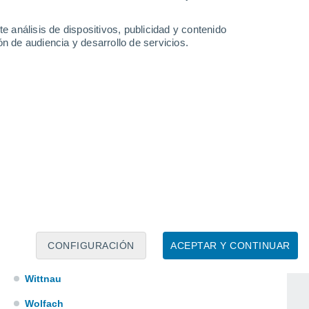
Wiernsheim
e análisis de dispositivos, publicidad y contenido
Wiesenbach
n de audiencia y desarrollo de servicios.
Wiesensteig
Wieslet
Wiesloch
Wildberg
Willstätt
Winden Im Elztal
Winnenden-Ravensbrug
Winnenden-Rems
CONFIGURACIÓN
ACEPTAR Y CONTINUAR
Winterlingen
Wittnau
Wolfach