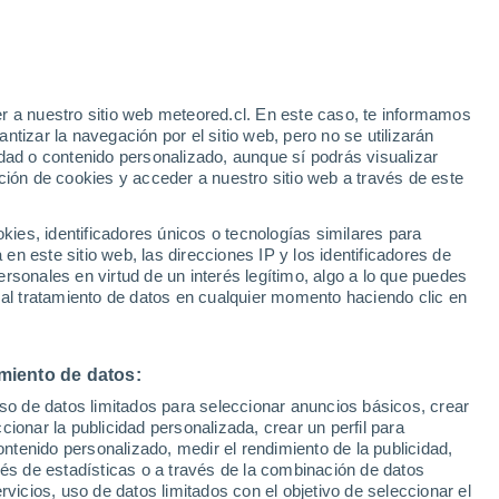
 - N
O - R
S
T - V
W - Z
Weilimdorf
r a nuestro sitio web meteored.cl. En este caso, te informamos
tizar la navegación por el sitio web, pero no se utilizarán
Weingarten
dad o contenido personalizado, aunque sí podrás visualizar
ción de cookies y acceder a nuestro sitio web a través de este
Weingarten (Baden)
Weinheim
es, identificadores únicos o tecnologías similares para
n este sitio web, las direcciones IP y los identificadores de
Weisenbach
rsonales en virtud de un interés legítimo, algo a lo que puedes
 al tratamiento de datos en cualquier momento haciendo clic en
Weissach
Weissach Im Tal
miento de datos:
Wertheim
uso de datos limitados para seleccionar anuncios básicos, crear
ccionar la publicidad personalizada, crear un perfil para
Westhausen
ontenido personalizado, medir el rendimiento de la publicidad,
Weststadt
vés de estadísticas o a través de la combinación de datos
rvicios, uso de datos limitados con el objetivo de seleccionar el