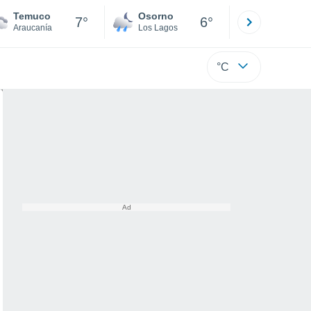
Temuco
Osorno
Puerto
7°
6°
Araucanía
Los Lagos
Los Lagos
°C