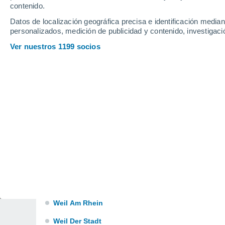
Waldkirch-Emmendingen
contenido.
Datos de localización geográfica precisa e identificación mediant
Waldkirch-Waldshut
personalizados, medición de publicidad y contenido, investigació
Waldshut-Tiengen
Ver nuestros 1199 socios
Walldorf
Wallstadt
Wangen
Wangen im Allgäu
Wasseralfingen
Wehr
Weiherfeld-Dammerstock
Weikersheim
Weil Am Rhein
Weil Der Stadt