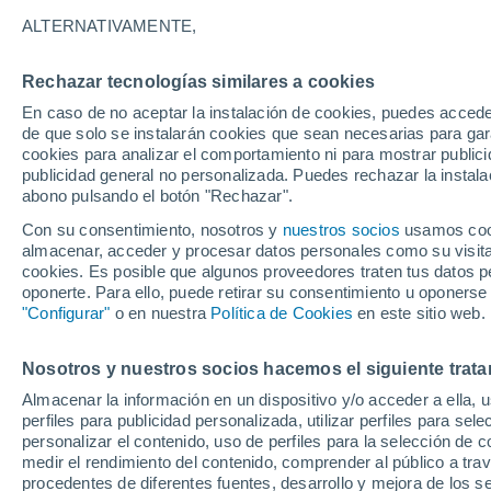
A
B
C - E
F - G
H - J
K - L
M
ALTERNATIVAMENTE,
W
Rechazar tecnologías similares a cookies
Waghäusel
En caso de no aceptar la instalación de cookies, puedes accede
de que solo se instalarán cookies que sean necesarias para garan
Waiblingen-Ostalbkreis
cookies para analizar el comportamiento ni para mostrar publici
publicidad general no personalizada. Puedes rechazar la instala
Waiblingen-Rems
abono pulsando el botón "Rechazar".
Wain
Con su consentimiento, nosotros y
nuestros socios
usamos cooki
almacenar, acceder y procesar datos personales como su visita e
Wald
cookies. Es posible que algunos proveedores traten tus datos pe
oponerte. Para ello, puede retirar su consentimiento u oponerse
Waldachtal
"Configurar"
o en nuestra
Política de Cookies
en este sitio web.
Waldbronn
Nosotros y nuestros socios hacemos el siguiente trata
Waldburg
Almacenar la información en un dispositivo y/o acceder a ella, 
perfiles para publicidad personalizada, utilizar perfiles para sele
Walddorfhäslach
personalizar el contenido, uso de perfiles para la selección de c
Waldhof
medir el rendimiento del contenido, comprender al público a tra
procedentes de diferentes fuentes, desarrollo y mejora de los se