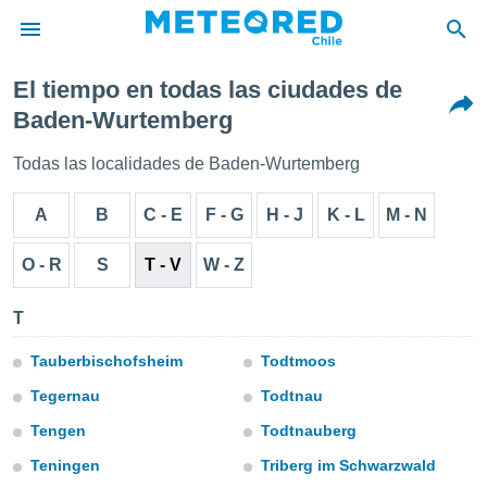
El tiempo en todas las ciudades de
privacidad
Baden-Wurtemberg
o de
eteored.cl)
Todas las localidades de Baden-Wurtemberg
borado por
es para
A
B
C - E
F - G
H - J
K - L
M - N
ue la
 que se
e calidad.
O - R
S
T - V
W - Z
eder a este
ediante las
T
opciones:
ookies y
Tauberbischofsheim
Todtmoos
e forma
Tegernau
Todtnau
Tengen
Todtnauberg
d digital
ada, basada
Teningen
Triberg im Schwarzwald
mación