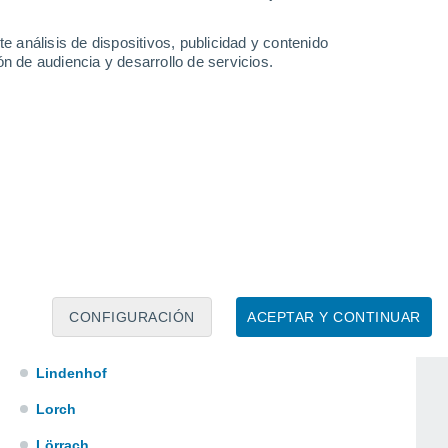
Kuppenheim
e análisis de dispositivos, publicidad y contenido
n de audiencia y desarrollo de servicios.
Lauterbach
Leimen
Lenzkirch
Leonberg
Leutkirch
Lichtenstein
CONFIGURACIÓN
ACEPTAR Y CONTINUAR
Limbach
Lindenhof
Lorch
Lörrach