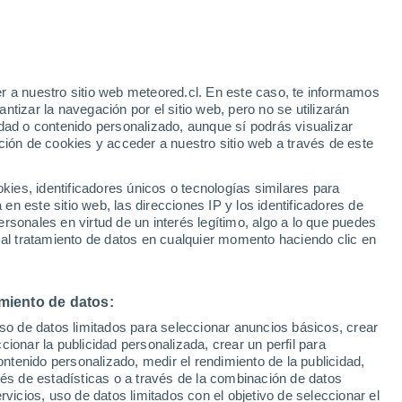
 - N
O - R
S
T - V
W - Z
Kißlegg
r a nuestro sitio web meteored.cl. En este caso, te informamos
tizar la navegación por el sitio web, pero no se utilizarán
Klettgau
dad o contenido personalizado, aunque sí podrás visualizar
ción de cookies y acceder a nuestro sitio web a través de este
Kniebis
Königsbronn
es, identificadores únicos o tecnologías similares para
n este sitio web, las direcciones IP y los identificadores de
Konstanz
rsonales en virtud de un interés legítimo, algo a lo que puedes
 al tratamiento de datos en cualquier momento haciendo clic en
Korntal
Kressbronn Am Bodensee
miento de datos:
Kronau
uso de datos limitados para seleccionar anuncios básicos, crear
ccionar la publicidad personalizada, crear un perfil para
Kuchen
ontenido personalizado, medir el rendimiento de la publicidad,
Kupferzell
vés de estadísticas o a través de la combinación de datos
rvicios, uso de datos limitados con el objetivo de seleccionar el