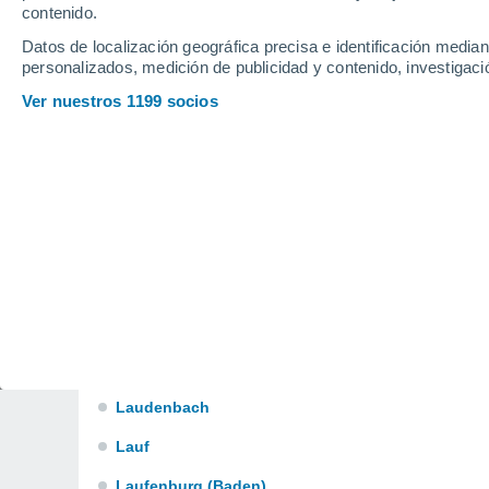
Kirchheim Unter Teck
contenido.
Datos de localización geográfica precisa e identificación mediant
Kirchzarten
personalizados, medición de publicidad y contenido, investigació
L
Ver nuestros 1199 socios
Ladenburg
Lahr/Schwarzwald
Laichingen
Langenargen
Langenau
Lauchringen
Lauda-Königshofen
Laudenbach
Lauf
Laufenburg (Baden)