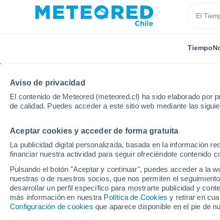
Tiempo
No
Aviso de privacidad
El contenido de Meteored (meteored.cl) ha sido elaborado por pr
de calidad. Puedes acceder a este sitio web mediante las sigui
Aceptar cookies y acceder de forma gratuita
Inicio
Alemania
Baden-Wurtemberg
Localidade
La publicidad digital personalizada, basada en la información r
financiar nuestra actividad para seguir ofreciéndote contenido c
El tiempo en todas las
Pulsando el botón "Aceptar y continuar", puedes acceder a la w
Wurtemberg
nuestras o de nuestros socios, que nos permiten el seguimiento
desarrollar un perfil específico para mostrarte publicidad y co
más información en nuestra
Política de Cookies
y retirar en cu
Todas las localidades de Baden-Wurtemberg
Configuración de cookies
que aparece disponible en el pie de n