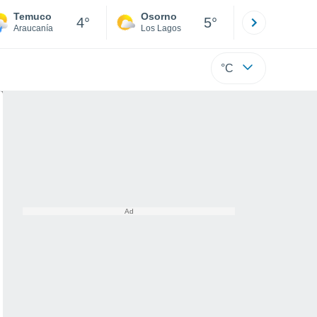
Temuco
Osorno
Puerto
4°
5°
Araucanía
Los Lagos
Los Lagos
°C