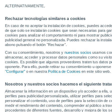
A
B
C - E
F - G
H - J
K - L
M
ALTERNATIVAMENTE,
K
Rechazar tecnologías similares a cookies
Kaltenbronn
En caso de no aceptar la instalación de cookies, puedes accede
de que solo se instalarán cookies que sean necesarias para garan
Kandellifte - St. Peter
cookies para analizar el comportamiento ni para mostrar publici
publicidad general no personalizada. Puedes rechazar la instala
Kappelrodeck
abono pulsando el botón "Rechazar".
Karlsruhe
Con su consentimiento, nosotros y
nuestros socios
usamos cooki
almacenar, acceder y procesar datos personales como su visita e
Kehl
cookies. Es posible que algunos proveedores traten tus datos pe
oponerte. Para ello, puede retirar su consentimiento u oponerse
Kenzingen
"Configurar"
o en nuestra
Política de Cookies
en este sitio web.
Ketsch
Nosotros y nuestros socios hacemos el siguiente trata
Kirchardt
Almacenar la información en un dispositivo y/o acceder a ella, 
perfiles para publicidad personalizada, utilizar perfiles para sele
Kirchberg An Der Murr
personalizar el contenido, uso de perfiles para la selección de c
Kirchheim
medir el rendimiento del contenido, comprender al público a tra
procedentes de diferentes fuentes, desarrollo y mejora de los se