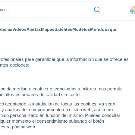
ticias
Vídeos
Alertas
Mapas
Satélites
Modelos
Mundo
Esquí
ofesionales para garantizar que la información que se ofrece es
entes opciones:
s
ecogida mediante cookies o tecnologías similares, nos permite
on altos estándares de calidad sin coste.
 ciudades de Baden-
eb aceptando la instalación de todas las cookies, ya sean
 y análisis del comportamiento en el sitio web, así como
ntenido personalizado en función del mismo. Puedes consultar
alquier momento el consentimiento pulsando el botón
uestra página web.