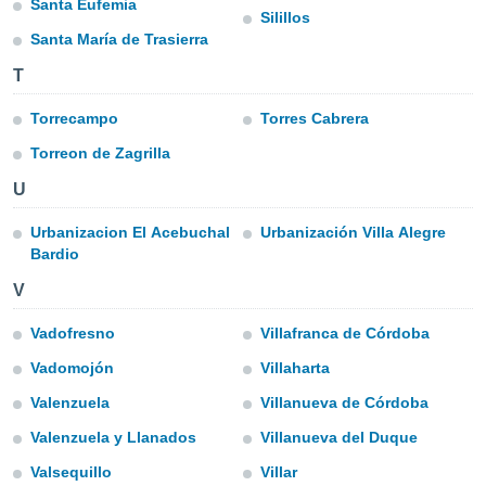
Santa Eufemia
Silillos
do en
Santa María de Trasierra
 mismo.
sultar más
T
 en nuestra
 Cookies
y
Torrecampo
Torres Cabrera
ualquier
Torreon de Zagrilla
ento
U
 botón
ación de
Urbanizacion El Acebuchal
Urbanización Villa Alegre
kies
Bardio
 disponible
e nuestra
V
.
Vadofresno
Villafranca de Córdoba
IVAMENTE,
Vadomojón
Villaharta
as
Valenzuela
Villanueva de Córdoba
 a cookies
Valenzuela y Llanados
Villanueva del Duque
 no aceptar
ón de
Valsequillo
Villar