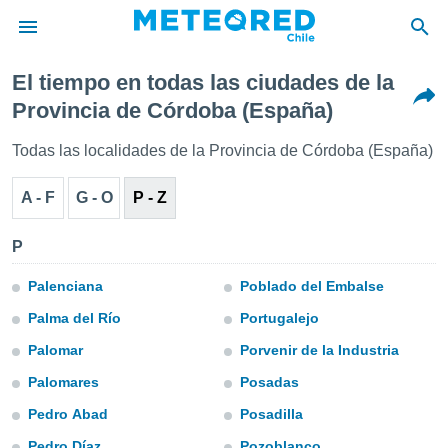
El tiempo en todas las ciudades de la
privacidad
Provincia de Córdoba (España)
o de
eteored.cl)
Todas las localidades de la Provincia de Córdoba (España)
borado por
es para
A - F
G - O
P - Z
ue la
 que se
e calidad.
P
eder a este
ediante las
Palenciana
Poblado del Embalse
opciones:
Palma del Río
Portugalejo
ookies y
Palomar
Porvenir de la Industria
e forma
Palomares
Posadas
d digital
Pedro Abad
Posadilla
ada, basada
mación
Pedro Díaz
Pozoblanco