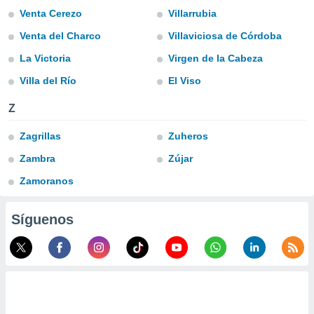
uedes
Venta Cerezo
Villarrubia
uestro sitio
ed.cl. En
Venta del Charco
Villaviciosa de Córdoba
te
 de que
La Victoria
Virgen de la Cabeza
talarán
Villa del Río
El Viso
e sean
para
Z
a
por el sitio
Zagrillas
Zuheros
o se
cookies para
Zambra
Zújar
nto ni para
Zamoranos
licidad o
ado, aunque
Síguenos
sualizar
general no
ada. Puedes
 instalación
y acceder a
io web a
ste abono