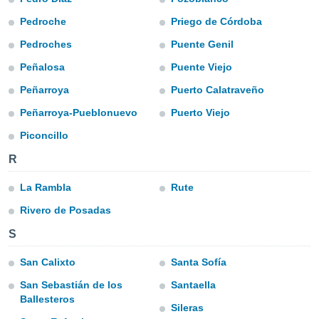
ediante
ecnologías
Pedroche
Priego de Córdoba
nos permite
Pedroches
Puente Genil
estra
ara seguir
Peñalosa
Puente Viejo
e contenido
stándares
Peñarroya
Puerto Calatraveño
ACEPTAR
sin coste.
Y
Peñarroya-Pueblonuevo
Puerto Viejo
CONTINUAR
 botón
continuar",
Piconcillo
der a la
CONFIGURACIÓN
R
ndo la
 de todas
La Rambla
Rute
, ya sean
de nuestros
Rivero de Posadas
 nos
S
 y análisis
tamiento en
San Calixto
Santa Sofía
b, así como
un perfil
San Sebastián de los
Santaella
para
Ballesteros
Sileras
ublicidad y