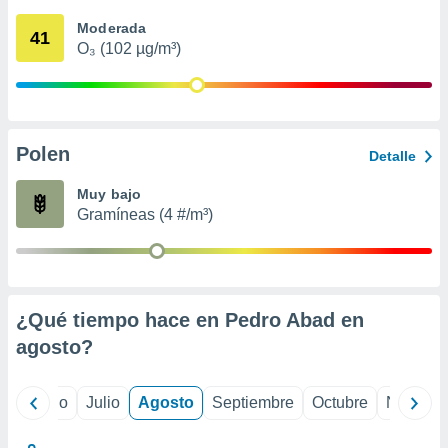
 seleccionar
o.
Moderada
41
O₃ (102 µg/m³)
calización
precisa e
ión mediante
, publicidad
Polen
Detalle
dos,
 publicidad
Muy bajo
,
Gramíneas (4 #/m³)
ón de
 desarrollo
s.
tros 1199
ios
¿Qué tiempo hace en Pedro Abad en
agosto
?
yo
Junio
Julio
Agosto
Septiembre
Octubre
Noviemb