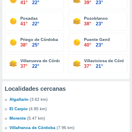
41°
22°
39°
23°
Posadas
Pozoblanco
41°
22°
38°
23°
Priego de Córdoba
Puente Genil
38°
25°
40°
23°
Villanueva de Córdoba
Villaviciosa de Córdoba
37°
22°
37°
21°
Localidades cercanas
Algallarin
(3.62 km)
El Carpio
(4.85 km)
Morente
(5.47 km)
Villafranca de Córdoba
(7.96 km)