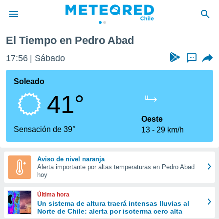
Abad
El Tiempo en Pedro Abad
privacidad
17:56
Sábado
...
o de
eteored.cl)
borado por
Soleado
es para
41°
ue la
 que se
e calidad.
Oeste
eder a este
Sensación de 39°
13
29 km/h
ediante las
opciones:
Aviso de nivel naranja
ookies y
Alerta importante por altas temperaturas en Pedro Abad
e forma
hoy
d digital
Última hora
ada, basada
Un sistema de altura traerá intensas lluvias al
Norte de Chile: alerta por isoterma cero alta
mación