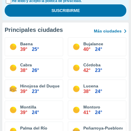
He leído y acepto la política de privacidad.
Principales ciudades
Más ciudades
Baena
Bujalance
39°
25°
40°
24°
Cabra
Córdoba
38°
26°
42°
23°
Hinojosa del Duque
Lucena
39°
23°
38°
24°
Montilla
Montoro
39°
24°
41°
24°
Palma del Río
Peñarroya-Pueblonuev