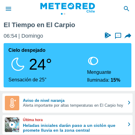
io
El Tiempo en El Carpio
privacidad
06:54
Domingo
...
o de
eteored.cl)
borado por
Cielo despejado
es para
24°
ue la
 que se
e calidad.
Menguante
eder a este
Sensación de 25°
Iluminada:
15%
ediante las
opciones:
ookies y
Aviso de nivel naranja
Alerta importante por altas temperaturas en El Carpio hoy
e forma
d digital
Última hora
ada, basada
Heladas iniciales darán paso a un ciclón que
promete lluvia en la zona central
mación