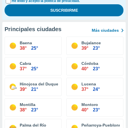
He leído y acepto la política de privacidad.
Principales ciudades
Más ciudades
Baena
Bujalance
38°
25°
39°
23°
Cabra
Córdoba
37°
25°
40°
23°
Hinojosa del Duque
Lucena
39°
21°
37°
24°
Montilla
Montoro
38°
23°
40°
23°
Palma del Río
Peñarroya-Pueblonuev