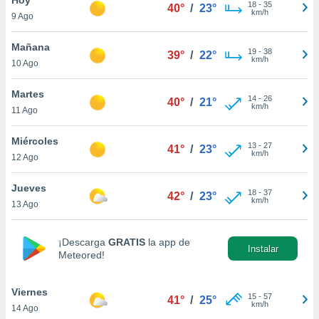
18
-
35
40°
/
23°
km/h
9 Ago
do en
 mismo.
sultar más
Mañana
19
-
38
39°
/
22°
 en nuestra
km/h
10 Ago
 Cookies
y
ualquier
Martes
14
-
26
40°
/
21°
km/h
11 Ago
ento
 botón
ación de
Miércoles
13
-
27
41°
/
23°
kies
km/h
12 Ago
 disponible
e nuestra
Jueves
18
-
37
.
42°
/
23°
km/h
13 Ago
IVAMENTE,
¡Descarga
GRATIS
la app de
Instalar
Meteored!
as
 a cookies
Viernes
 no aceptar
15
-
57
41°
/
25°
km/h
14 Ago
ón de