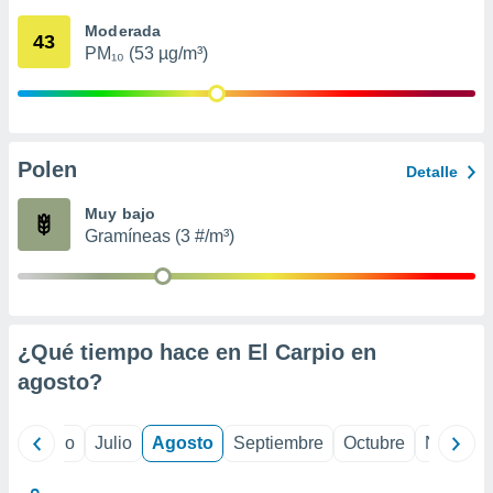
 seleccionar
o.
Moderada
43
PM₁₀ (53 µg/m³)
calización
precisa e
ión mediante
, publicidad
Polen
Detalle
dos,
 publicidad
Muy bajo
,
Gramíneas (3 #/m³)
ón de
 desarrollo
s.
tros 1199
ios
¿Qué tiempo hace en El Carpio en
agosto
?
yo
Junio
Julio
Agosto
Septiembre
Octubre
Noviemb