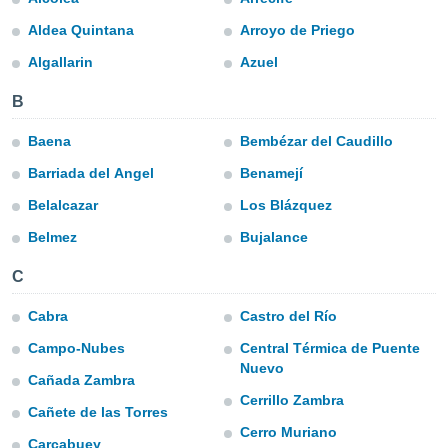
ediante
ecnologías
Aldea Quintana
Arroyo de Priego
nos permite
Algallarin
Azuel
estra
ara seguir
e contenido
B
stándares
ACEPTAR
sin coste.
Baena
Bembézar del Caudillo
Y
CONTINUAR
 botón
Barriada del Angel
Benamejí
continuar",
Belalcazar
Los Blázquez
der a la
CONFIGURACIÓN
ndo la
Belmez
Bujalance
 de todas
, ya sean
C
de nuestros
 nos
Cabra
Castro del Río
 y análisis
Campo-Nubes
Central Térmica de Puente
tamiento en
Nuevo
b, así como
Cañada Zambra
un perfil
Cerrillo Zambra
Cañete de las Torres
para
Cerro Muriano
ublicidad y
Carcabuey