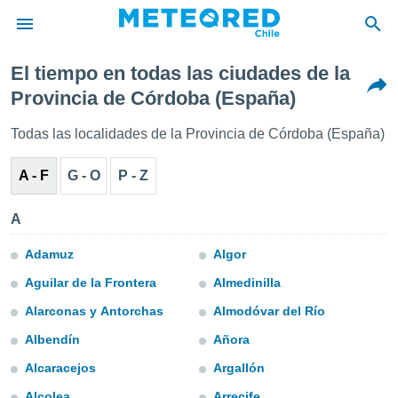
El tiempo en todas las ciudades de la
privacidad
Provincia de Córdoba (España)
o de
eteored.cl)
Todas las localidades de la Provincia de Córdoba (España)
borado por
es para
A - F
G - O
P - Z
ue la
 que se
e calidad.
A
eder a este
ediante las
Adamuz
Algor
opciones:
Aguilar de la Frontera
Almedinilla
ookies y
Alarconas y Antorchas
Almodóvar del Río
e forma
Albendín
Añora
d digital
Alcaracejos
Argallón
ada, basada
mación
Alcolea
Arrecife