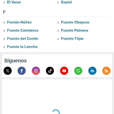
uedes
El Vacar
Espiel
uestro sitio
ed.cl. En
F
te
 de que
Fernán-Núñez
Fuente Obejuna
talarán
Fuente Carreteros
Fuente Palmera
e sean
para
Fuente del Conde
Fuente-Tójar
a
por el sitio
Fuente la Lancha
o se
cookies para
Síguenos
nto ni para
licidad o
ado, aunque
sualizar
general no
ada. Puedes
 instalación
y acceder a
io web a
ste abono