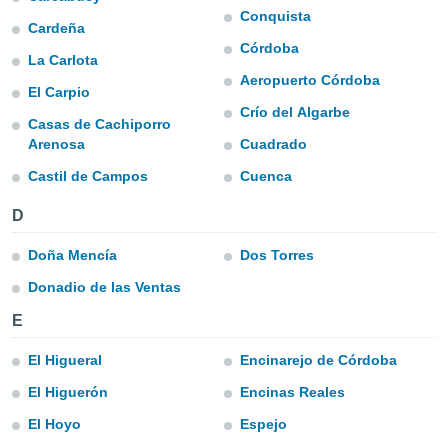
Conquista
do en
Cardeña
 mismo.
Córdoba
La Carlota
sultar más
Aeropuerto Córdoba
 en nuestra
El Carpio
 Cookies
y
Crío del Algarbe
ualquier
Casas de Cachiporro
Arenosa
Cuadrado
ento
Castil de Campos
Cuenca
 botón
ación de
D
kies
 disponible
e nuestra
Doña Mencía
Dos Torres
.
Donadio de las Ventas
IVAMENTE,
E
El Higueral
Encinarejo de Córdoba
as
 a cookies
El Higuerón
Encinas Reales
 no aceptar
El Hoyo
Espejo
ón de