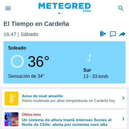
a
El Tiempo en Cardeña
privacidad
16:47
Sábado
...
o de
eteored.cl)
borado por
Soleado
es para
36°
ue la
 que se
e calidad.
Sur
eder a este
Sensación de 34°
13
33 km/h
ediante las
opciones:
ookies y
Aviso de nivel amarillo
Alerta moderada por altas temperaturas en Cardeña hoy
e forma
d digital
Última hora
ada, basada
Un sistema de altura traerá intensas lluvias al
Norte de Chile: alerta por isoterma cero alta
mación