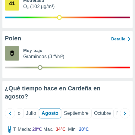
Moderada
 seleccionar
41
o.
O₃ (102 µg/m³)
calización
precisa e
ión mediante
Polen
, publicidad
Detalle
dos,
Muy bajo
 publicidad
Gramíneas (3 #/m³)
,
ón de
 desarrollo
s.
¿Qué tiempo hace en Cardeña en
tros 1199
ios
agosto
?
yo
Junio
Julio
Agosto
Septiembre
Octubre
Noviemb
T. Media:
28°C
Max.:
34°C
Min:
20°C