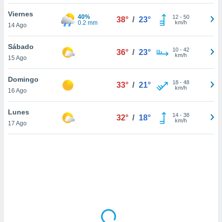
uedes
uestro sitio
Viernes
40%
12
-
50
38°
/
23°
ed.cl. En
0.2 mm
km/h
14 Ago
te
 de que
Sábado
talarán
10
-
42
36°
/
23°
km/h
15 Ago
e sean
para
a
Domingo
18
-
48
33°
/
21°
por el sitio
km/h
16 Ago
o se
cookies para
Lunes
14
-
38
32°
/
18°
km/h
17 Ago
nto ni para
licidad o
ado, aunque
sualizar
general no
ada. Puedes
 instalación
y acceder a
io web a
ste abono