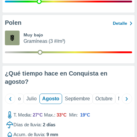
 seleccionar
o.
calización
precisa e
Polen
Detalle
ión mediante
Muy bajo
, publicidad
Gramíneas (3 #/m³)
dos,
 publicidad
,
ón de
¿Qué tiempo hace en Conquista en
 desarrollo
s.
agosto
?
tros 1199
ios
yo
Junio
Julio
Agosto
Septiembre
Octubre
Noviemb
T. Media:
27°C
Max.:
33°C
Min:
19°C
Días de lluvia:
2
días
Acum. de lluvia:
9 mm