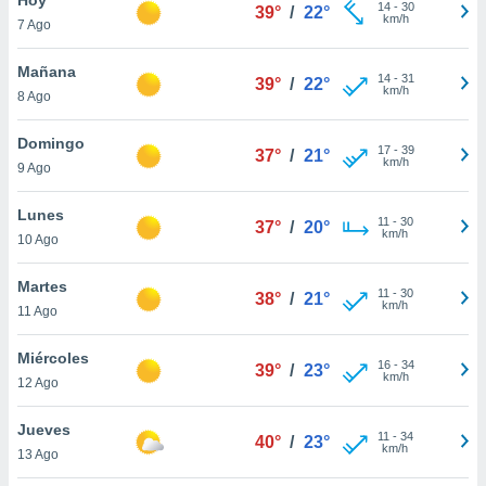
14
-
30
39°
/
22°
km/h
7 Ago
do en
 mismo.
sultar más
Mañana
14
-
31
39°
/
22°
 en nuestra
km/h
8 Ago
 Cookies
y
ualquier
Domingo
17
-
39
37°
/
21°
km/h
9 Ago
ento
 botón
ación de
Lunes
11
-
30
37°
/
20°
kies
km/h
10 Ago
 disponible
e nuestra
Martes
11
-
30
.
38°
/
21°
km/h
11 Ago
IVAMENTE,
Miércoles
16
-
34
39°
/
23°
km/h
12 Ago
as
 a cookies
Jueves
11
-
34
40°
/
23°
km/h
 no aceptar
13 Ago
ón de