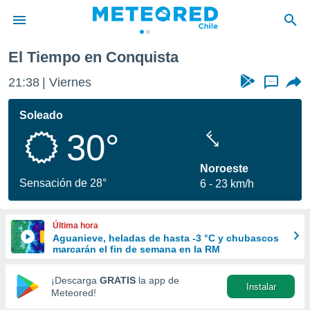
ta
El Tiempo en Conquista
privacidad
21:38
Viernes
...
o de
eteored.cl)
borado por
Soleado
es para
30°
ue la
 que se
e calidad.
Noroeste
eder a este
Sensación de 28°
6
23 km/h
ediante las
opciones:
Última hora
ookies y
Aguanieve, heladas de hasta -3 °C y chubascos
e forma
marcarán el fin de semana en la RM
d digital
¡Descarga
GRATIS
la app de
Instalar
ada, basada
Meteored!
mación