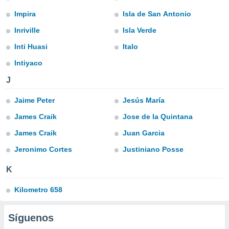
ediante
ecnologías
Impira
Isla de San Antonio
nos permite
Inriville
Isla Verde
estra
ara seguir
Inti Huasi
Italo
e contenido
stándares
Intiyaco
ACEPTAR
sin coste.
Y
J
CONTINUAR
 botón
continuar",
Jaime Peter
Jesús María
der a la
CONFIGURACIÓN
ndo la
James Craik
Jose de la Quintana
 de todas
James Craik
Juan Garcia
, ya sean
de nuestros
Jeronimo Cortes
Justiniano Posse
 nos
K
 y análisis
tamiento en
Kilometro 658
b, así como
un perfil
para
Síguenos
ublicidad y