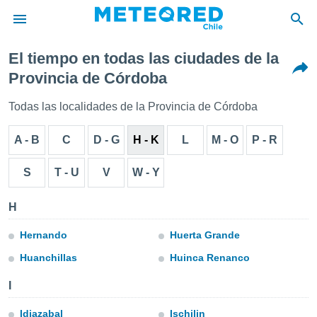
El tiempo en todas las ciudades de la
privacidad
Provincia de Córdoba
o de
eteored.cl)
Todas las localidades de la Provincia de Córdoba
borado por
es para
A - B
C
D - G
H - K
L
M - O
P - R
ue la
 que se
e calidad.
S
T - U
V
W - Y
eder a este
ediante las
H
opciones:
ookies y
Hernando
Huerta Grande
e forma
Huanchillas
Huinca Renanco
d digital
I
ada, basada
mación
Idiazabal
Ischilin