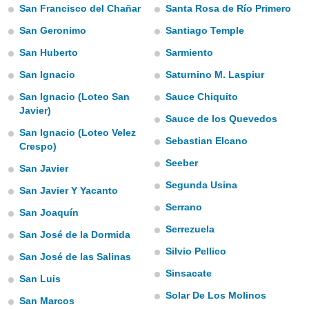
San Francisco del Chañar
Santa Rosa de Río Primero
do en
San Geronimo
Santiago Temple
 mismo.
sultar más
San Huberto
Sarmiento
 en nuestra
 Cookies
y
San Ignacio
Saturnino M. Laspiur
ualquier
San Ignacio (Loteo San
Sauce Chiquito
ento
Javier)
Sauce de los Quevedos
 botón
San Ignacio (Loteo Velez
ación de
Sebastian Elcano
Crespo)
kies
 disponible
Seeber
San Javier
e nuestra
Segunda Usina
.
San Javier Y Yacanto
Serrano
San Joaquín
IVAMENTE,
Serrezuela
San José de la Dormida
Silvio Pellico
as
San José de las Salinas
 a cookies
Sinsacate
San Luis
 no aceptar
Solar De Los Molinos
ón de
San Marcos