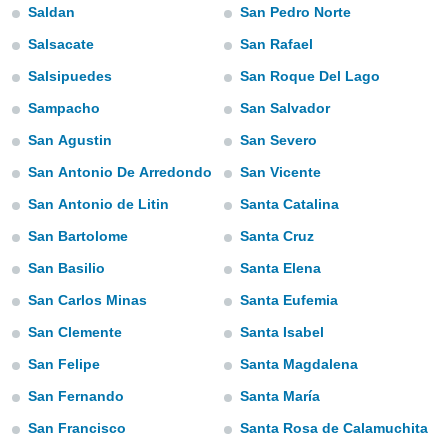
ediante
Saldan
San Pedro Norte
ecnologías
nos permite
Salsacate
San Rafael
estra
Salsipuedes
San Roque Del Lago
ara seguir
e contenido
Sampacho
San Salvador
stándares
ACEPTAR
sin coste.
San Agustin
San Severo
Y
CONTINUAR
 botón
San Antonio De Arredondo
San Vicente
continuar",
San Antonio de Litin
Santa Catalina
der a la
CONFIGURACIÓN
ndo la
San Bartolome
Santa Cruz
 de todas
, ya sean
San Basilio
Santa Elena
de nuestros
San Carlos Minas
Santa Eufemia
 nos
San Clemente
Santa Isabel
 y análisis
tamiento en
San Felipe
Santa Magdalena
b, así como
San Fernando
Santa María
un perfil
para
San Francisco
Santa Rosa de Calamuchita
ublicidad y