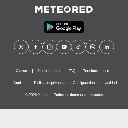
 botón
.
nto,
cios
kies,
ores únicos
as similares
nar,
rocesar
onales como
Contacto
Sobre nosotros
FAQ
Términos de uso
 este sitio
recciones IP
Cookies
Política de privacidad
Configuración de privacidad
ficadores de
 posible
s
© 2026 Meteored. Todos los derechos reservados
 traten tus
nales en
 interés
go a lo que
nerte. Para
retirar su