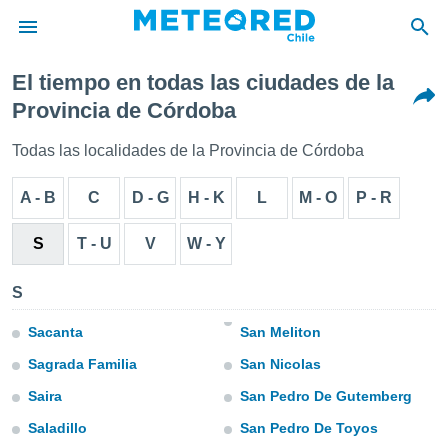
El tiempo en todas las ciudades de la
privacidad
Provincia de Córdoba
o de
eteored.cl)
Todas las localidades de la Provincia de Córdoba
borado por
es para
A - B
C
D - G
H - K
L
M - O
P - R
ue la
 que se
e calidad.
S
T - U
V
W - Y
eder a este
ediante las
S
opciones:
ookies y
Sacanta
San Meliton
e forma
Sagrada Familia
San Nicolas
Saira
San Pedro De Gutemberg
d digital
ada, basada
Saladillo
San Pedro De Toyos
mación