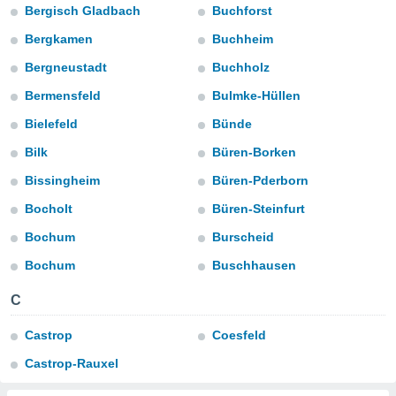
Bergisch Gladbach
Buchforst
do en
Bergkamen
Buchheim
 mismo.
sultar más
Bergneustadt
Buchholz
 en nuestra
 Cookies
y
Bermensfeld
Bulmke-Hüllen
ualquier
Bielefeld
Bünde
ento
Bilk
Büren-Borken
 botón
ación de
Bissingheim
Büren-Pderborn
kies
 disponible
Bocholt
Büren-Steinfurt
e nuestra
Bochum
Burscheid
.
Bochum
Buschhausen
IVAMENTE,
C
as
Castrop
Coesfeld
 a cookies
Castrop-Rauxel
 no aceptar
ón de