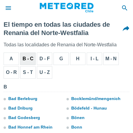
El tiempo en todas las ciudades de
privacidad
Renania del Norte-Westfalia
o de
eteored.cl)
Todas las localidades de Renania del Norte-Westfalia
borado por
es para
A
B - C
D - F
G
H
I - L
M - N
ue la
 que se
e calidad.
O - R
S - T
U - Z
eder a este
ediante las
B
opciones:
ookies y
Bad Berleburg
Bocklemünd/mengenich
e forma
Bad Driburg
Bödefeld - Hunau
Bad Godesberg
Bönen
d digital
ada, basada
Bad Honnef am Rhein
Bonn
mación