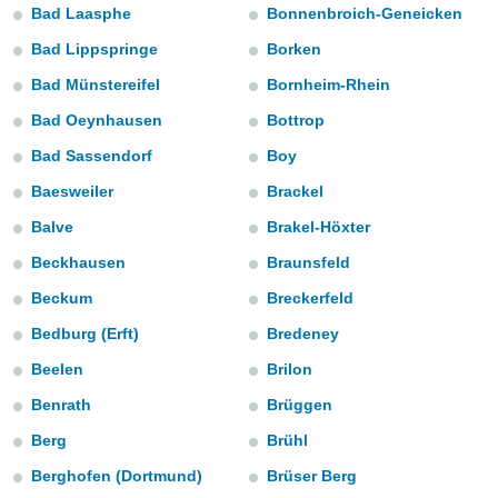
ediante
Bad Laasphe
Bonnenbroich-Geneicken
ecnologías
nos permite
Bad Lippspringe
Borken
estra
Bad Münstereifel
Bornheim-Rhein
ara seguir
e contenido
Bad Oeynhausen
Bottrop
stándares
ACEPTAR
sin coste.
Bad Sassendorf
Boy
Y
CONTINUAR
 botón
Baesweiler
Brackel
continuar",
Balve
Brakel-Höxter
der a la
CONFIGURACIÓN
ndo la
Beckhausen
Braunsfeld
 de todas
, ya sean
Beckum
Breckerfeld
de nuestros
Bedburg (Erft)
Bredeney
 nos
Beelen
Brilon
 y análisis
tamiento en
Benrath
Brüggen
b, así como
Berg
Brühl
un perfil
para
Berghofen (Dortmund)
Brüser Berg
ublicidad y