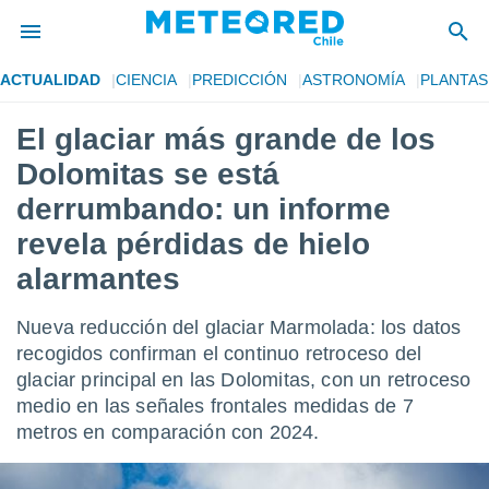
ACTUALIDAD
CIENCIA
PREDICCIÓN
ASTRONOMÍA
PLANTAS
privacidad
El glaciar más grande de los
o de
eteored.cl)
Dolomitas se está
borado por
es para
derrumbando: un informe
ue la
revela pérdidas de hielo
 que se
e calidad.
alarmantes
eder a este
ediante las
opciones:
Nueva reducción del glaciar Marmolada: los datos
recogidos confirman el continuo retroceso del
ookies y
glaciar principal en las Dolomitas, con un retroceso
e forma
medio en las señales frontales medidas de 7
metros en comparación con 2024.
d digital
ada, basada
mación