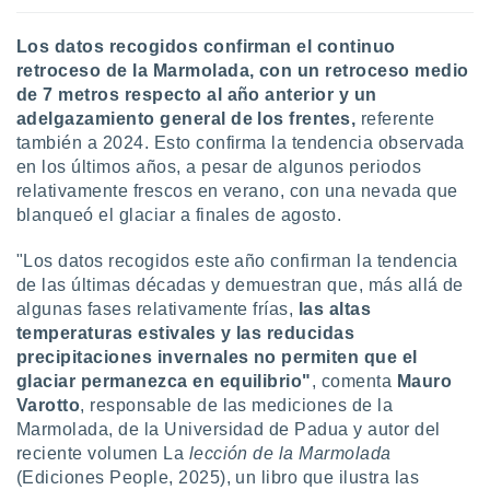
ento u
Los datos recogidos confirman el continuo
 de datos
retroceso de la Marmolada, con un retroceso medio
er momento
de 7 metros respecto al año anterior y un
ic en
adelgazamiento general de los frentes,
referente
o en
también a 2024. Esto confirma la tendencia observada
 Cookies
en
en los últimos años, a pesar de algunos periodos
eb.
relativamente frescos en verano, con una nevada que
blanqueó el glaciar a finales de agosto.
y
socios
"Los datos recogidos este año confirman la tendencia
el
de las últimas décadas y demuestran que, más allá de
to de
algunas fases relativamente frías,
las altas
temperaturas estivales y las reducidas
precipitaciones invernales no permiten que el
la
 en un
glaciar permanezca en equilibrio"
, comenta
Mauro
 y/o acceder
Varotto
, responsable de las mediciones de la
 de datos
Marmolada, de la Universidad de Padua y autor del
ara
reciente volumen La
lección de la Marmolada
 anuncios
(Ediciones People, 2025), un libro que ilustra las
ar perfiles