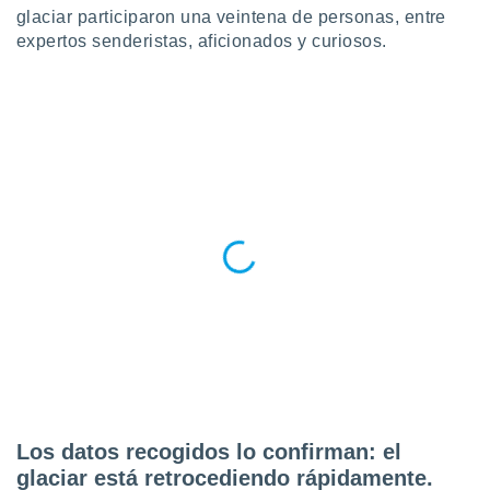
 botón
glaciar participaron una veintena de personas, entre
.
expertos senderistas, aficionados y curiosos.
nto,
cios
kies,
ores únicos
as similares
nar,
rocesar
onales como
 este sitio
recciones IP
ficadores de
 posible
s
 traten tus
nales en
 interés
go a lo que
Los datos recogidos lo confirman: el
nerte. Para
glaciar está retrocediendo rápidamente.
retirar su