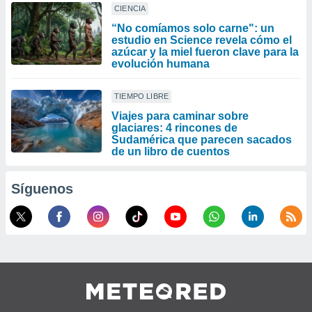
CIENCIA
“No comíamos solo carne": un
estudio en Science revela cómo el
azúcar y la miel fueron clave para la
evolución humana
TIEMPO LIBRE
Viajes para caminar sobre
glaciares: 4 rincones de
Sudamérica que parecen sacados
de un libro de cuentos
Síguenos