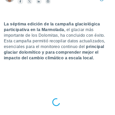
do en
 mismo.
sultar más
 en nuestra
La séptima edición de la campaña glaciológica
 Cookies
y
participativa en la Marmolada,
el glaciar más
ualquier
importante de los Dolomitas, ha concluido con éxito.
ento
Esta campaña permitió recopilar datos actualizados,
 botón
esenciales para el monitoreo continuo del
principal
ación de
glaciar dolomítico y para comprender mejor el
kies
impacto del cambio climático a escala local.
 disponible
e nuestra
.
IVAMENTE,
as
 a cookies
 no aceptar
ón de