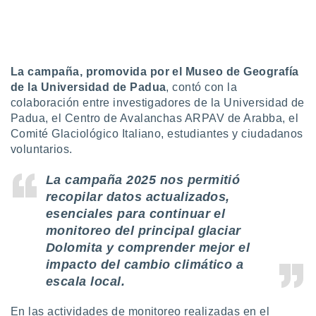
uedes
uestro sitio
ed.cl. En
te
 de que
talarán
La campaña, promovida por el Museo de Geografía
e sean
de la Universidad de Padua
, contó con la
para
colaboración entre investigadores de la Universidad de
a
Padua, el Centro de Avalanchas ARPAV de Arabba, el
por el sitio
Comité Glaciológico Italiano, estudiantes y ciudadanos
o se
voluntarios.
cookies para
nto ni para
La campaña 2025 nos permitió
licidad o
recopilar datos actualizados,
esenciales para continuar el
ado, aunque
monitoreo del principal glaciar
sualizar
general no
Dolomita y comprender mejor el
ada. Puedes
impacto del cambio climático a
 instalación
escala local.
y acceder a
io web a
En las actividades de monitoreo realizadas en el
ste abono