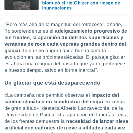
 seleccionar
bloqueó el río Ghizer con riesgo de
o.
inundaciones
calización
precisa e
"Pero más allá de la magnitud del retroceso", añade,
ión mediante
"lo sorprendente es el
adelgazamiento progresivo de
los frentes, la aparición de detritos superficiales y
, publicidad
ventanas de roca cada vez más grandes dentro del
dos,
glaciar
, lo que no augura nada bueno para la
 publicidad
evolución en las próximas décadas. El paisaje glaciar
,
es ahora una reliquia del pasado que ya no pertenece
ón de
a nuestro tiempo, salvo en forma inercial".
 desarrollo
s.
Un glaciar que está desapareciendo
tros 1199
ios
«La campaña nos permitió observar el
impacto del
cambio climático en la industria del esquí
en zonas
de gran altitud», destaca Alberto Lanzavecchia, de la
Universidad de Padua. «La aparición de tuberías cerca
de los frentes demuestra la
necesidad de lanzar nieve
artificial con cañones de nieve a altitudes cada vez