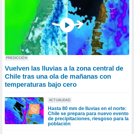
PREDICCIÓN
Vuelven las lluvias a la zona central de
Chile tras una ola de mañanas con
temperaturas bajo cero
ACTUALIDAD
Hasta 80 mm de lluvias en el norte:
Chile se prepara para nuevo evento
de precipitaciones, riesgoso para la
población