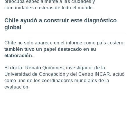
 seleccionar
preocupa especialmente a las ciudades y
o.
comunidades costeras de todo el mundo.
calización
Chile ayudó a construir este diagnóstico
precisa e
ión mediante
global
, publicidad
Chile no solo aparece en el informe como país costero,
dos,
también tuvo un papel destacado en su
 publicidad
elaboración.
,
ón de
El doctor Renato Quiñones, investigador de la
 desarrollo
Universidad de Concepción y del Centro INCAR, actuó
s.
como uno de los coordinadores mundiales de la
tros 1199
evaluación.
ios