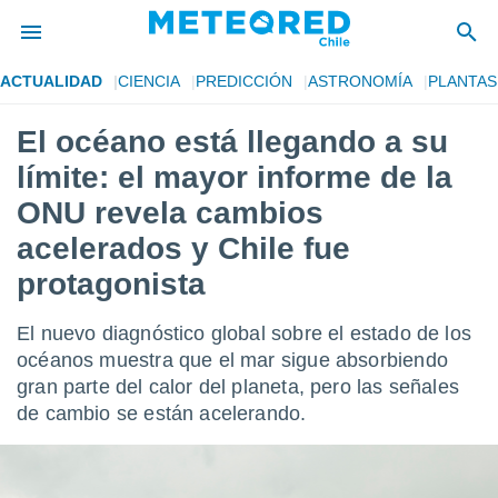
ACTUALIDAD
CIENCIA
PREDICCIÓN
ASTRONOMÍA
PLANTAS
privacidad
El océano está llegando a su
o de
eteored.cl)
límite: el mayor informe de la
borado por
es para
ONU revela cambios
ue la
acelerados y Chile fue
 que se
e calidad.
protagonista
eder a este
ediante las
opciones:
El nuevo diagnóstico global sobre el estado de los
océanos muestra que el mar sigue absorbiendo
ookies y
gran parte del calor del planeta, pero las señales
e forma
de cambio se están acelerando.
d digital
ada, basada
mación