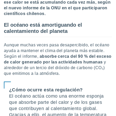
uedes
ese calor se está acumulando cada vez más, según
uestro sitio
el nuevo informe de la ONU en el que participaron
ed.cl. En
científicos chilenos.
te
 de que
El océano está amortiguando el
talarán
calentamiento del planeta
e sean
para
a
Aunque muchas veces pasa desapercibido, el océano
por el sitio
ayuda a mantener el clima del planeta más estable.
o se
cookies para
Según el informe,
absorbe cerca del 90 % del exceso
de calor generado por las actividades humanas
y
nto ni para
alrededor de un tercio del dióxido de carbono (CO₂)
licidad o
que emitimos a la atmósfera.
ado, aunque
sualizar
¿Cómo ocurre esta regulación?
general no
ada. Puedes
El océano actúa como una enorme esponja
 instalación
que absorbe parte del calor y de los gases
y acceder a
que contribuyen al calentamiento global.
io web a
Gracias a ello, el aumento de la temperatura
ste abono