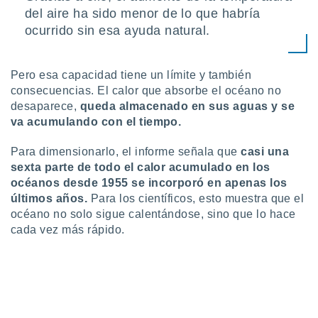
 botón
del aire ha sido menor de lo que habría
.
ocurrido sin esa ayuda natural.
nto,
Pero esa capacidad tiene un límite y también
cios
consecuencias. El calor que absorbe el océano no
kies,
desaparece,
queda almacenado en sus aguas y se
ores únicos
va acumulando con el tiempo.
as similares
nar,
Para dimensionarlo, el informe señala que
casi una
rocesar
onales como
sexta parte de todo el calor acumulado en los
 este sitio
océanos desde 1955 se incorporó en apenas los
recciones IP
últimos años.
Para los científicos, esto muestra que el
ficadores de
océano no solo sigue calentándose, sino que lo hace
 posible
cada vez más rápido.
s
 traten tus
nales en
 interés
go a lo que
nerte. Para
retirar su