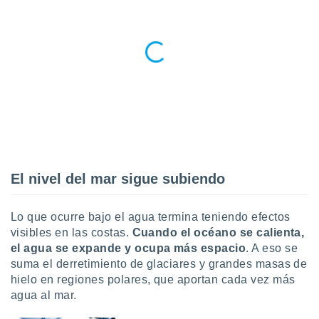
ento u
 de datos
er momento
ic en
o en
 Cookies
en
eb.
y
socios
el
El nivel del mar sigue subiendo
to de
Lo que ocurre bajo el agua termina teniendo efectos
visibles en las costas.
Cuando el océano se calienta,
la
 en un
el agua se expande y ocupa más espacio
. A eso se
 y/o acceder
suma el derretimiento de glaciares y grandes masas de
 de datos
hielo en regiones polares, que aportan cada vez más
ara
agua al mar.
 anuncios
ar perfiles