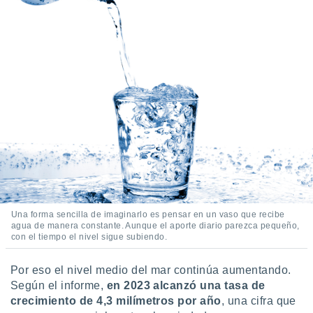
idad
a, utilizar
a
 la
da, crear un
personalizar
o, uso de
a la
e contenido
do, medir el
 de la
medir el
 del
 comprender
 través de
Una forma sencilla de imaginarlo es pensar en un vaso que recibe
s o a través
agua de manera constante. Aunque el aporte diario parezca pequeño,
nación de
con el tiempo el nivel sigue subiendo.
edentes de
fuentes,
Por eso el nivel medio del mar continúa aumentando.
y mejora de
Según el informe,
en 2023 alcanzó una tasa de
os, uso de
crecimiento de 4,3 milímetros por año
, una cifra que
ados con el