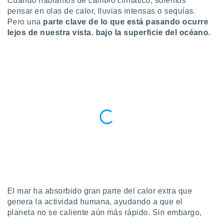
Cuando hablamos de cambio climático, solemos
pensar en olas de calor, lluvias intensas o sequías.
do en
Pero una
parte clave de lo que está pasando ocurre
 mismo.
sultar más
lejos de nuestra vista. bajo la superficie del océano.
 en nuestra
 Cookies
y
ualquier
ento
 botón
ación de
kies
 disponible
e nuestra
.
IVAMENTE,
as
 a cookies
El mar ha absorbido gran parte del calor extra que
genera la actividad humana, ayudando a que el
 no aceptar
planeta no se caliente aún más rápido. Sin embargo,
ón de