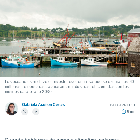
ediante
ecnologías
nos permite
estra
ara seguir
e contenido
stándares
ACEPTAR
sin coste.
Y
CONTINUAR
 botón
continuar",
der a la
CONFIGURACIÓN
ndo la
 de todas
Los océanos son clave en nuestra economía, ya que se estima que 40
, ya sean
millones de personas trabajaran en industrias relacionadas con los
de nuestros
mismos para el año 2030.
 nos
Gabriela Aceitón Cortés
08/06/2026 11:51
 y análisis
6 min
tamiento en
b, así como
un perfil
para
ublicidad y