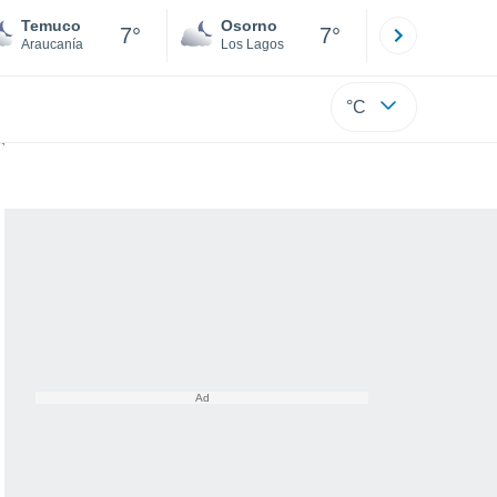
Temuco
Osorno
Puerto
7°
7°
Araucanía
Los Lagos
Los Lagos
°C