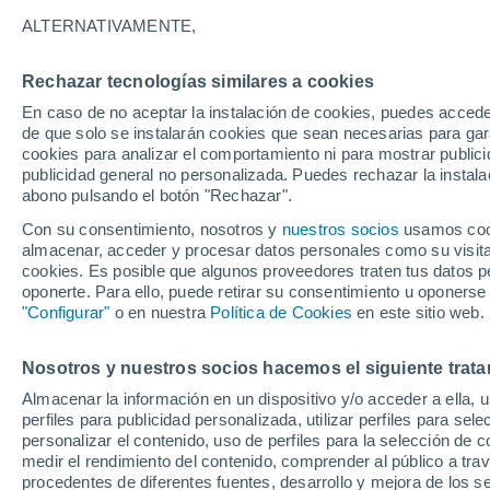
ALTERNATIVAMENTE,
Se ha abierto un nuevo capítulo sobre
pueden tener en el desarrollo de algu
Rechazar tecnologías similares a cookies
contaminación sonora puede ser perjud
En caso de no aceptar la instalación de cookies, puedes accede
polluelos.
de que solo se instalarán cookies que sean necesarias para garan
cookies para analizar el comportamiento ni para mostrar publici
publicidad general no personalizada. Puedes rechazar la instala
abono pulsando el botón "Rechazar".
Con su consentimiento, nosotros y
nuestros socios
usamos cooki
almacenar, acceder y procesar datos personales como su visita e
cookies. Es posible que algunos proveedores traten tus datos pe
oponerte. Para ello, puede retirar su consentimiento u oponerse
"Configurar"
o en nuestra
Política de Cookies
en este sitio web.
Nosotros y nuestros socios hacemos el siguiente trata
Almacenar la información en un dispositivo y/o acceder a ella, 
perfiles para publicidad personalizada, utilizar perfiles para sele
personalizar el contenido, uso de perfiles para la selección de c
medir el rendimiento del contenido, comprender al público a tra
procedentes de diferentes fuentes, desarrollo y mejora de los se