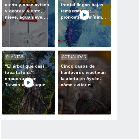
alerta y once avisos
frontal llegan bajas
vigentes: viento,
temperaturas:
nieve, aguanieve,
pronostican mínimas
tormentas y heladas
bajo cero en la zona
afectarán a Chile
central
PLANTAS
ACTUALIDAD
"El árbol que casi
Cinco casos de
toca la luna":
hantavirus reactivan
encuentran en
la alerta en Aysén:
Taiwán un bosque
cómo evitar el
perdido con el
contagio
ejemplar más alto de
Asia