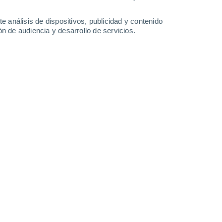
e análisis de dispositivos, publicidad y contenido
n de audiencia y desarrollo de servicios.
 que en zonas con ruidos muy fuertes puede resultar difícil de
24 13:52
5 min
blema común en las ciudades, pero no es
 cada vez más común también en las
 a la continua ampliación de la red de
 urbanas, algunas personas ya ni siquiera
e que está teniendo graves consecuencias