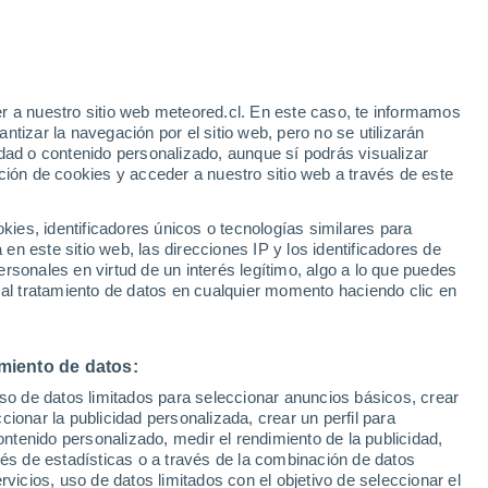
 los impactos que las actividades humanas
nas especies, en este caso, las aves. La
icial para la comunicación de los
r a nuestro sitio web meteored.cl. En este caso, te informamos
tizar la navegación por el sitio web, pero no se utilizarán
dad o contenido personalizado, aunque sí podrás visualizar
ción de cookies y acceder a nuestro sitio web a través de este
es, identificadores únicos o tecnologías similares para
n este sitio web, las direcciones IP y los identificadores de
rsonales en virtud de un interés legítimo, algo a lo que puedes
 al tratamiento de datos en cualquier momento haciendo clic en
miento de datos:
uso de datos limitados para seleccionar anuncios básicos, crear
ccionar la publicidad personalizada, crear un perfil para
ontenido personalizado, medir el rendimiento de la publicidad,
vés de estadísticas o a través de la combinación de datos
rvicios, uso de datos limitados con el objetivo de seleccionar el