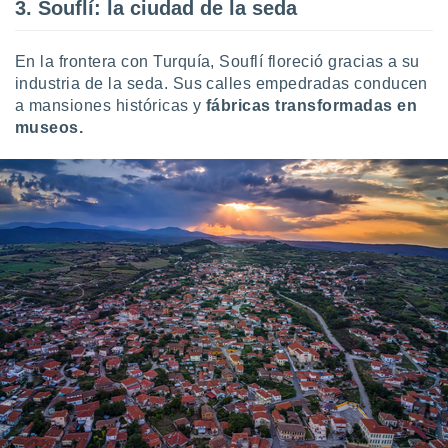
 seleccionar
3. Souflí: la ciudad de la seda
o.
calización
En la frontera con Turquía, Souflí floreció gracias a su
precisa e
industria de la seda. Sus calles empedradas conducen
ión mediante
a mansiones históricas y
fábricas transformadas en
museos.
, publicidad
dos,
 publicidad
,
ón de
 desarrollo
s.
tros 1199
ios