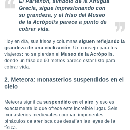
El Partenón, símbolo de la Antigua
 botón
Grecia, sigue impresionando con
.
su grandeza, y el friso del Museo
de la Acrópolis parece a punto de
nto,
cobrar vida.
cios
kies,
Hoy en día, sus frisos y columnas
siguen reflejando la
ores únicos
grandeza de una civilización.
Un consejo para los
as similares
viajeros: no se pierdan el
Museo de la Acrópolis,
nar,
donde un friso de 60 metros parece estar listo para
rocesar
cobrar vida.
onales como
 este sitio
2. Meteora: monasterios suspendidos en el
recciones IP
ficadores de
cielo
 posible
s
 traten tus
Meteora significa
suspendido en el aire
, y eso es
nales en
exactamente lo que ofrece este increíble lugar. Seis
 interés
monasterios medievales coronan imponentes
go a lo que
pináculos de arenisca que desafían las leyes de la
nerte. Para
física.
retirar su