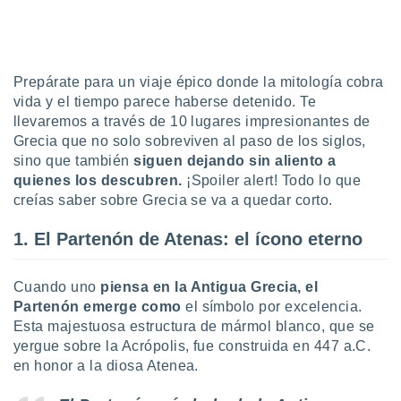
uedes
uestro sitio
ed.cl. En
te
 de que
Prepárate para un viaje épico donde la mitología cobra
talarán
vida y el tiempo parece haberse detenido. Te
e sean
llevaremos a través de 10 lugares impresionantes de
para
Grecia que no solo sobreviven al paso de los siglos,
a
por el sitio
sino que también
siguen dejando sin aliento a
o se
quienes los descubren.
¡Spoiler alert! Todo lo que
cookies para
creías saber sobre Grecia se va a quedar corto.
nto ni para
1. El Partenón de Atenas: el ícono eterno
licidad o
ado, aunque
Cuando uno
piensa en la Antigua Grecia, el
sualizar
Partenón emerge como
el símbolo por excelencia.
general no
Esta majestuosa estructura de mármol blanco, que se
ada. Puedes
 instalación
yergue sobre la Acrópolis, fue construida en 447 a.C.
y acceder a
en honor a la diosa Atenea.
io web a
ste abono