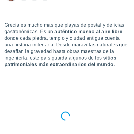
do en
 mismo.
sultar más
 en nuestra
Grecia es mucho más que playas de postal y delicias
 Cookies
y
gastronómicas. Es un
auténtico museo al aire libre
ualquier
donde cada piedra, templo y ciudad antigua cuenta
una historia milenaria. Desde maravillas naturales que
ento
desafían la gravedad hasta obras maestras de la
 botón
ingeniería, este país guarda algunos de los
sitios
ación de
patrimoniales más extraordinarios del mundo.
kies
 disponible
e nuestra
.
IVAMENTE,
as
 a cookies
 no aceptar
ón de