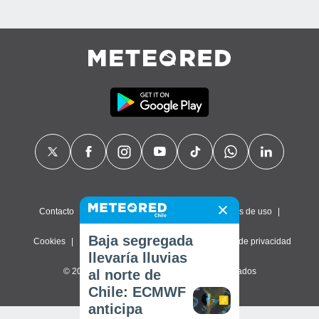
Contacto
Sobre nosotros
FAQ
Términos de uso
Baja segregada
Cookies
Política de privacidad
Configuración de privacidad
llevaría lluvias
© 2026 Meteored. Todos los derechos reservados
al norte de
Chile: ECMWF
anticipa