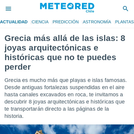
ACTUALIDAD
CIENCIA
PREDICCIÓN
ASTRONOMÍA
PLANTAS
privacidad
Grecia más allá de las islas: 8
o de
eteored.cl)
joyas arquitectónicas e
borado por
es para
históricas que no te puedes
ue la
perder
 que se
e calidad.
eder a este
Grecia es mucho más que playas e islas famosas.
ediante las
Desde antiguas fortalezas suspendidas en el aire
opciones:
hasta canales excavados en roca, te invitamos a
ookies y
descubrir 8 joyas arquitectónicas e históricas que
e forma
te transportarán directo a las páginas de la
historia.
d digital
ada, basada
mación