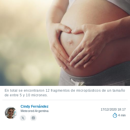
ediante
ecnologías
nos permite
estra
ara seguir
e contenido
stándares
ACEPTAR
sin coste.
Y
CONTINUAR
 botón
continuar",
der a la
CONFIGURACIÓN
ndo la
 de todas
, ya sean
de nuestros
 nos
En total se encontraron 12 fragmentos de microplásticos de un tamaño
de entre 5 y 10 micrones.
 y análisis
tamiento en
Cindy Fernández
17/12/2020 18:17
b, así como
Meteored Argentina
un perfil
4 min
para
ublicidad y