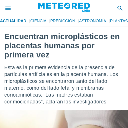
ACTUALIDAD
CIENCIA
PREDICCIÓN
ASTRONOMÍA
PLANTAS
privacidad
Encuentran microplásticos en
o de
eteored.cl)
placentas humanas por
borado por
es para
primera vez
ue la
 que se
Esta es la primera evidencia de la presencia de
e calidad.
eder a este
partículas artificiales en la placenta humana. Los
ediante las
microplásticos se encontraron tanto del lado
opciones:
materno, como del lado fetal y membranas
corioamnióticas. “Las madres estaban
ookies y
e forma
conmocionadas”, aclaran los investigadores
d digital
ada, basada
mación