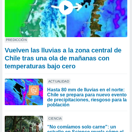
PREDICCIÓN
Vuelven las lluvias a la zona central de
Chile tras una ola de mañanas con
temperaturas bajo cero
ACTUALIDAD
Hasta 80 mm de lluvias en el norte:
Chile se prepara para nuevo evento
de precipitaciones, riesgoso para la
población
CIENCIA
“No comíamos solo carne": un
estudio en Science revela cómo el