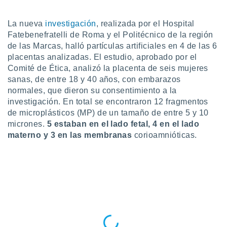
do en
 mismo.
La nueva
investigación
, realizada por el Hospital
sultar más
Fatebenefratelli de Roma y el Politécnico de la región
 en nuestra
de las Marcas, halló partículas artificiales en 4 de las 6
 Cookies
y
placentas analizadas. El estudio, aprobado por el
ualquier
Comité de Ética, analizó la placenta de seis mujeres
sanas, de entre 18 y 40 años, con embarazos
ento
 botón
normales, que dieron su consentimiento a la
ación de
investigación. En total se encontraron 12 fragmentos
kies
de microplásticos (MP) de un tamaño de entre 5 y 10
 disponible
micrones.
5 estaban en el lado fetal, 4 en el lado
e nuestra
materno y 3 en las membranas
corioamnióticas.
.
IVAMENTE,
as
 a cookies
 no aceptar
ón de