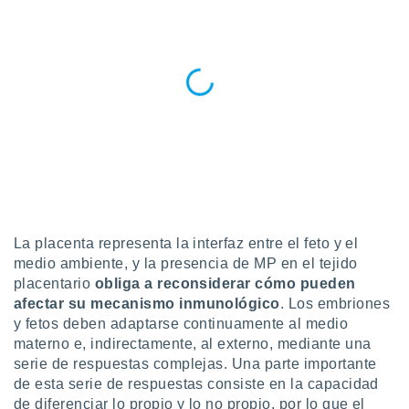
 botón
.
nto,
cios
kies,
ores únicos
as similares
nar,
rocesar
onales como
 este sitio
La placenta representa la interfaz entre el feto y el
recciones IP
medio ambiente, y la presencia de MP en el tejido
ficadores de
placentario
obliga a reconsiderar cómo pueden
 posible
s
afectar su mecanismo inmunológico
. Los embriones
 traten tus
y fetos deben adaptarse continuamente al medio
nales en
materno e, indirectamente, al externo, mediante una
 interés
serie de respuestas complejas. Una parte importante
go a lo que
de esta serie de respuestas consiste en la capacidad
nerte. Para
de diferenciar lo propio y lo no propio, por lo que el
retirar su