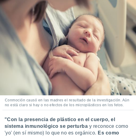
idad
a, utilizar
a
 la
da, crear un
personalizar
o, uso de
a la
e contenido
do, medir el
 de la
medir el
 del
 comprender
 través de
s o a través
Conmoción causó en las madres el resultado de la investigación. Aún
nación de
no está claro si hay o no efectos de los microplásticos en los fetos.
edentes de
fuentes,
y mejora de
"Con la presencia de plástico en el cuerpo, el
os, uso de
sistema inmunológico se perturba
y reconoce como
ados con el
'yo' (en sí mismo) lo que no es orgánico.
Es como