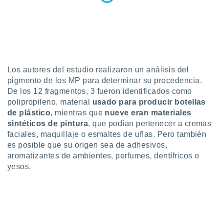
uedes
uestro sitio
ed.cl. En
te
 de que
talarán
e sean
para
Los autores del estudio realizaron un análisis del
a
pigmento de los MP para determinar su procedencia.
por el sitio
De los 12 fragmentos, 3 fueron identificados como
o se
polipropileno, material
usado para producir botellas
cookies para
de plástico
, mientras que
nueve eran
materiales
sintéticos de pintura
, que podían pertenecer a cremas
nto ni para
licidad o
faciales, maquillaje o esmaltes de uñas. Pero también
es posible que su origen sea de adhesivos,
ado, aunque
aromatizantes de ambientes, perfumes, dentífricos o
sualizar
yesos.
general no
ada. Puedes
 instalación
y acceder a
io web a
ste abono