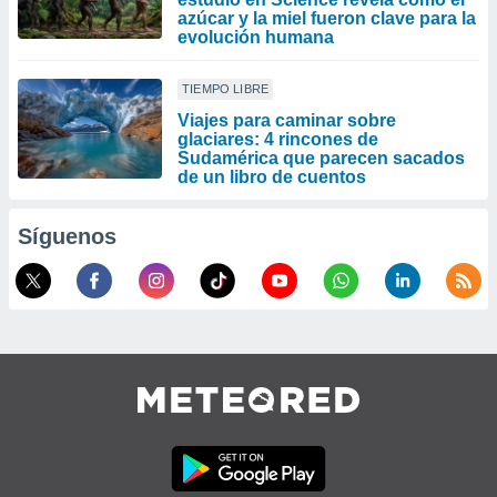
azúcar y la miel fueron clave para la
evolución humana
TIEMPO LIBRE
Viajes para caminar sobre
glaciares: 4 rincones de
Sudamérica que parecen sacados
de un libro de cuentos
Síguenos