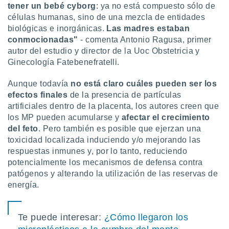
 seleccionar
tener un bebé cyborg
: ya no está compuesto sólo de
o.
células humanas, sino de una mezcla de entidades
calización
biológicas e inorgánicas.
Las madres estaban
precisa e
conmocionadas"
- comenta Antonio Ragusa, primer
ión mediante
autor del estudio y director de la Uoc Obstetricia y
Ginecología Fatebenefratelli.
, publicidad
Aunque todavía
no está claro cuáles pueden ser los
dos,
 publicidad
efectos finales
de la presencia de partículas
,
artificiales dentro de la placenta, los autores creen que
ón de
los MP pueden acumularse y
afectar el crecimiento
 desarrollo
del feto
. Pero también es posible que ejerzan una
s.
toxicidad localizada induciendo y/o mejorando las
tros 1199
respuestas inmunes y, por lo tanto, reduciendo
ios
potencialmente los mecanismos de defensa contra
patógenos y alterando la utilización de las reservas de
energía.
Te puede interesar:
¿Cómo llegaron los