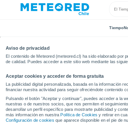
Tiempo
No
TODAS
ACTUALIDAD
CIENCIA
PREDICCIÓN
AST
Aviso de privacidad
El contenido de Meteored (meteored.cl) ha sido elaborado por pr
de calidad. Puedes acceder a este sitio web mediante las sigui
Aceptar cookies y acceder de forma gratuita
La publicidad digital personalizada, basada en la información r
financiar nuestra actividad para seguir ofreciéndote contenido c
Inicio
Noticias
Actualidad
Minsal activa alerta p
Pulsando el botón "Aceptar y continuar", puedes acceder a la w
nuestras o de nuestros socios, que nos permiten el seguimiento
desarrollar un perfil específico para mostrarte publicidad y co
Minsal activa alerta po
más información en nuestra
Política de Cookies
y retirar en cu
Configuración de cookies
que aparece disponible en el pie de n
realmente para Chile