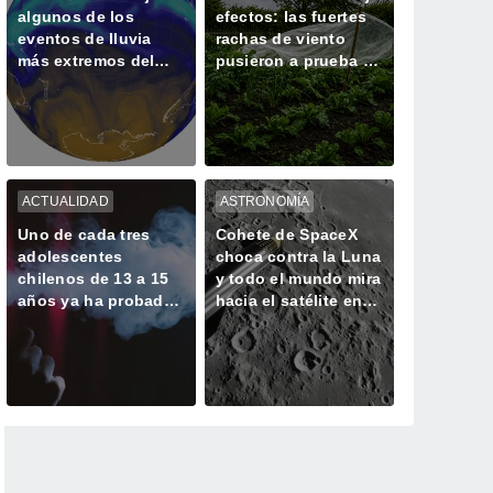
algunos de los
efectos: las fuertes
eventos de lluvia
rachas de viento
más extremos del
pusieron a prueba a
último tiempo
frutales y cultivos
ACTUALIDAD
ASTRONOMÍA
Uno de cada tres
Cohete de SpaceX
adolescentes
choca contra la Luna
chilenos de 13 a 15
y todo el mundo mira
años ya ha probado
hacia el satélite en
un vapeador
busca del cráter