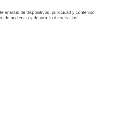
e análisis de dispositivos, publicidad y contenido
n de audiencia y desarrollo de servicios.
ia Internacional el 16 de mayo. Eso obliga a todos los países
ancia.
26/05/2026 08:02
5 min
ntiago tiene su origen a más de 10 mil
, un
brote del virus Bundibugyo
—una
 de casos sospechosos en República
ntagios importados en Uganda.
lena sigue siendo bajo, el Ministerio de