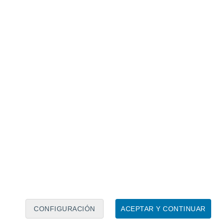
 2026
r controles en aeropuertos, puertos y
n viajeros provenientes de zonas afectadas
o y Uganda. También se pidió a hospitales
amiento frente a pacientes con síntomas
 recientes.
r el aire
mo el COVID-19, el ébola no se contagia por
acto directo con sangre, fluidos
das de personas infectadas.
CONFIGURACIÓN
ACEPTAR Y CONTINUAR