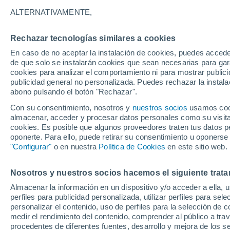
ALTERNATIVAMENTE,
El brote de una variante del ébola en Á
protocolos preventivos en aeropuertos
Rechazar tecnologías similares a cookies
importados.
En caso de no aceptar la instalación de cookies, puedes accede
de que solo se instalarán cookies que sean necesarias para garan
cookies para analizar el comportamiento ni para mostrar publici
publicidad general no personalizada. Puedes rechazar la instala
abono pulsando el botón "Rechazar".
Con su consentimiento, nosotros y
nuestros socios
usamos cooki
almacenar, acceder y procesar datos personales como su visita e
cookies. Es posible que algunos proveedores traten tus datos pe
oponerte. Para ello, puede retirar su consentimiento u oponerse
"Configurar"
o en nuestra
Política de Cookies
en este sitio web.
Nosotros y nuestros socios hacemos el siguiente trata
Almacenar la información en un dispositivo y/o acceder a ella, 
perfiles para publicidad personalizada, utilizar perfiles para sele
personalizar el contenido, uso de perfiles para la selección de c
medir el rendimiento del contenido, comprender al público a tra
procedentes de diferentes fuentes, desarrollo y mejora de los se