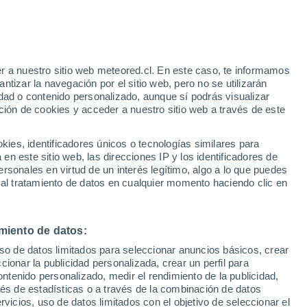
frica llevó al Ministerio de Salud a activar
 y hospitales ante posibles casos
r a nuestro sitio web meteored.cl. En este caso, te informamos
tizar la navegación por el sitio web, pero no se utilizarán
dad o contenido personalizado, aunque sí podrás visualizar
ción de cookies y acceder a nuestro sitio web a través de este
es, identificadores únicos o tecnologías similares para
n este sitio web, las direcciones IP y los identificadores de
rsonales en virtud de un interés legítimo, algo a lo que puedes
 al tratamiento de datos en cualquier momento haciendo clic en
miento de datos:
uso de datos limitados para seleccionar anuncios básicos, crear
ccionar la publicidad personalizada, crear un perfil para
ontenido personalizado, medir el rendimiento de la publicidad,
vés de estadísticas o a través de la combinación de datos
rvicios, uso de datos limitados con el objetivo de seleccionar el