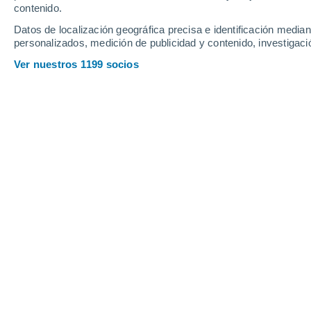
contenido.
Datos de localización geográfica precisa e identificación mediant
personalizados, medición de publicidad y contenido, investigació
Ver nuestros 1199 socios
La OMS declaró Emergencia de Salud Pública de Importanc
miembros, incluido Chile, a reforzar sus sistemas de vigil
Gabriela Aceitón Cortés
Una alerta sanitaria emitida desde Sa
kilómetros, en el centro de África. Allí
variante del ébola— ya
suma cientos
Democrática del Congo
y provocó co
Aunque el riesgo para la población chi