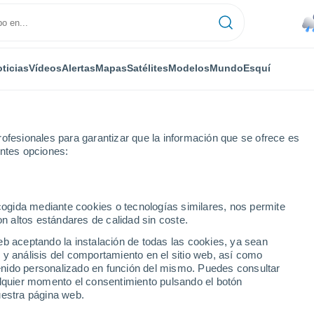
ticias
Vídeos
Alertas
Mapas
Satélites
Modelos
Mundo
Esquí
RONOMÍA
PLANTAS
TIEMPO LIBRE
ofesionales para garantizar que la información que se ofrece es
entes opciones:
ecogida mediante cookies o tecnologías similares, nos permite
on altos estándares de calidad sin coste.
or ébola: qué significa realmente para Chile
eb aceptando la instalación de todas las cookies, ya sean
 y análisis del comportamiento en el sitio web, así como
ntenido personalizado en función del mismo. Puedes consultar
r ébola: qué significa
alquier momento el consentimiento pulsando el botón
uestra página web.