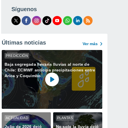
Síguenos
Últimas noticias
Ver más
PREDICCIÓN
Baja segregada llevaría lluvias al norte de
Chile: ECMWF anticipa precipitaciones entre
Arica y Coquimbo
ACTUALIDAD
PLANTAS
Julio de 2026 dejó
No solo la lluvia dejó