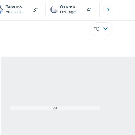
Temuco
Osorno
Puerto
3°
4°
Araucanía
Los Lagos
Los Lagos
°C