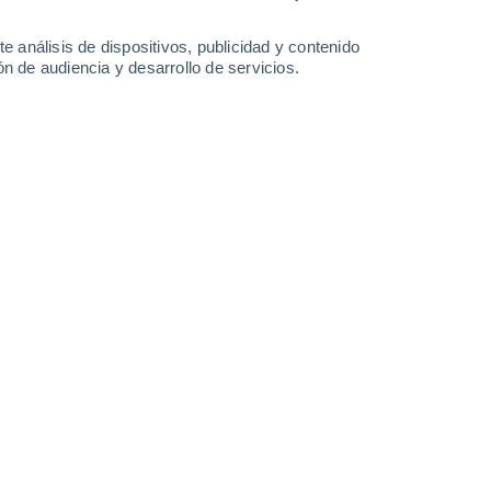
e análisis de dispositivos, publicidad y contenido
n de audiencia y desarrollo de servicios.
r de norte a sur (trayectoria amarilla) el 17 de agosto de 2022,
ayos (símbolos cian que indican la dirección del instrumento
al Hubble identificó la fuente de los rayos como una
 (2026, AGU Advances; HST y Juno MWR)
/03/2026 14:02
8 min
tema solar,
alberga tormentas colosales
de la Universidad de California en
 rayos hasta 100 veces más potentes
que