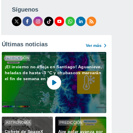
Síguenos
Últimas noticias
Ver más
PREDICCIÓN
¡El invierno no afloja en Santiago! Aguanieve,
heladas de hasta -3 °C y chubascos marcarán
el fin de semana en la RM
ASTRONOMÍA
PREDICCIÓN
Cohete de SpaceX
Aire polar avanza por