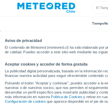
Tiempo
No
TODAS
ACTUALIDAD
CIENCIA
PREDICCIÓN
AST
Aviso de privacidad
El contenido de Meteored (meteored.cl) ha sido elaborado por pr
de calidad. Puedes acceder a este sitio web mediante las sigui
Aceptar cookies y acceder de forma gratuita
La publicidad digital personalizada, basada en la información r
financiar nuestra actividad para seguir ofreciéndote contenido c
Inicio
Noticias
Actualidad
Los científicos han d
Pulsando el botón "Aceptar y continuar", puedes acceder a la w
nuestras o de nuestros socios, que nos permiten el seguimiento
desarrollar un perfil específico para mostrarte publicidad y co
Los científicos han de
más información en nuestra
Política de Cookies
y retirar en cu
Configuración de cookies
que aparece disponible en el pie de n
potencia de los rayos 