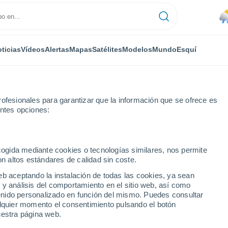
ticias
Vídeos
Alertas
Mapas
Satélites
Modelos
Mundo
Esquí
RONOMÍA
PLANTAS
TIEMPO LIBRE
ofesionales para garantizar que la información que se ofrece es
entes opciones:
ecogida mediante cookies o tecnologías similares, nos permite
on altos estándares de calidad sin coste.
etectado y medido la potencia de los rayos en Júpiter asociados a torm
eb aceptando la instalación de todas las cookies, ya sean
 y análisis del comportamiento en el sitio web, así como
ntenido personalizado en función del mismo. Puedes consultar
tectado y medido la
alquier momento el consentimiento pulsando el botón
uestra página web.
en Júpiter asociados a