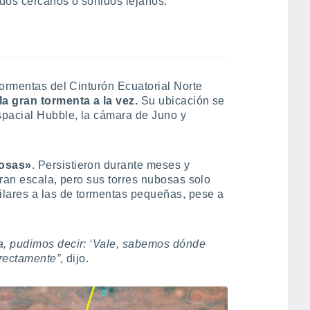
rdos cercanos o sonidos lejanos.
tormentas del Cinturón Ecuatorial Norte
a gran tormenta a la vez.
Su ubicación se
spacial Hubble, la cámara de Juno y
losas»
. Persistieron durante meses y
gran escala, pero sus torres nubosas solo
ilares a las de tormentas pequeñas, pese a
, pudimos decir: ‘Vale, sabemos dónde
irectamente”
, dijo.