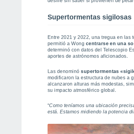
desfile sin saber si provienen de peta
Supertormentas sigilosas
Entre 2021 y 2022, una tregua en las 
permitió a Wong
centrarse en una sol
determinó con datos del Telescopio E
aportes de astrónomos aficionados.
Las denominó
supertormentas «sigi
modificaron la estructura de nubes a 
alcanzaron alturas más modestas, sim
su impacto atmosférico global.
“
Como teníamos una ubicación precisa
está. Estamos midiendo la potencia d