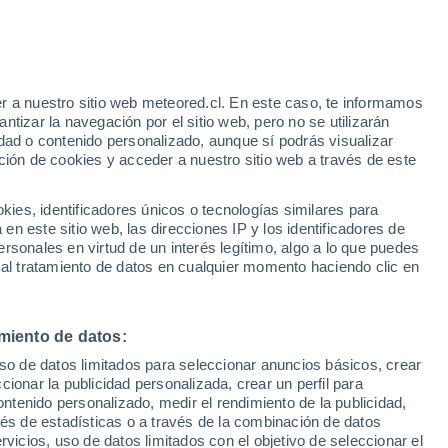
iglos
 de Júpiter producen rayos más fuertes
es podrían esclarecer los fenómenos
r a nuestro sitio web meteored.cl. En este caso, te informamos
tizar la navegación por el sitio web, pero no se utilizarán
léctricas en nuestro planeta.
dad o contenido personalizado, aunque sí podrás visualizar
ción de cookies y acceder a nuestro sitio web a través de este
es, identificadores únicos o tecnologías similares para
n este sitio web, las direcciones IP y los identificadores de
rsonales en virtud de un interés legítimo, algo a lo que puedes
 al tratamiento de datos en cualquier momento haciendo clic en
miento de datos:
uso de datos limitados para seleccionar anuncios básicos, crear
ccionar la publicidad personalizada, crear un perfil para
ontenido personalizado, medir el rendimiento de la publicidad,
vés de estadísticas o a través de la combinación de datos
rvicios, uso de datos limitados con el objetivo de seleccionar el