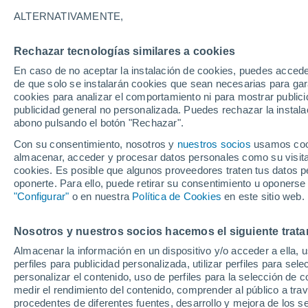
tormentas que duran s
ALTERNATIVAMENTE,
Las tormentas más grandes y potentes
Rechazar tecnologías similares a cookies
que las de la Tierra. Nuevas medicion
En caso de no aceptar la instalación de cookies, puedes accede
de que solo se instalarán cookies que sean necesarias para garan
eléctricos asociados a las tormentas e
cookies para analizar el comportamiento ni para mostrar publici
publicidad general no personalizada. Puedes rechazar la instala
abono pulsando el botón "Rechazar".
Con su consentimiento, nosotros y
nuestros socios
usamos cooki
almacenar, acceder y procesar datos personales como su visita e
cookies. Es posible que algunos proveedores traten tus datos pe
oponerte. Para ello, puede retirar su consentimiento u oponerse
"Configurar"
o en nuestra
Política de Cookies
en este sitio web.
Nosotros y nuestros socios hacemos el siguiente trata
Almacenar la información en un dispositivo y/o acceder a ella, 
perfiles para publicidad personalizada, utilizar perfiles para sele
personalizar el contenido, uso de perfiles para la selección de c
medir el rendimiento del contenido, comprender al público a tra
procedentes de diferentes fuentes, desarrollo y mejora de los se