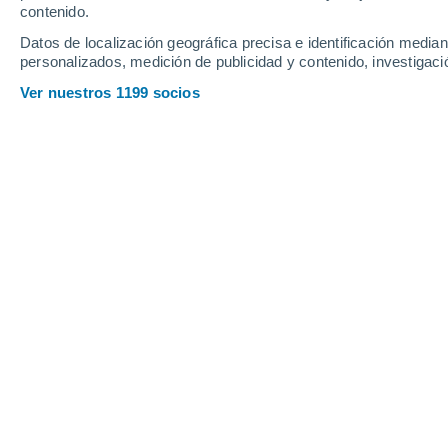
contenido.
Datos de localización geográfica precisa e identificación mediant
personalizados, medición de publicidad y contenido, investigació
Ver nuestros 1199 socios
La sonda Juno de la NASA sobrevoló la atmósfera de Júpite
detectando un grupo de pulsos de radio provenientes de r
para cada pulso). Un mapa de fondo del Telescopio Espaci
"supertormenta sigilosa" aislada. Michael Wong y otros
Francisco Martín León
27
Meteored España
Júpiter, el planeta más masivo del sis
que pueden durar siglos.
Un estudio 
Berkeley reveló que algunas
generan