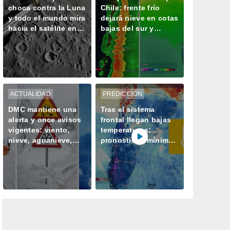
choca contra la Luna
Chile: frente frío
y todo el mundo mira
dejará nieve en cotas
hacia el satélite en
bajas del sur y
busca del cráter
centro del país este
fin de semana
ACTUALIDAD
PREDICCIÓN
DMC mantiene una
Tras el sistema
alerta y once avisos
frontal llegan bajas
vigentes: viento,
temperaturas:
nieve, aguanieve,
pronostican mínimas
tormentas y heladas
bajo cero en la zona
afectarán a Chile
central