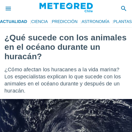
ACTUALIDAD
CIENCIA
PREDICCIÓN
ASTRONOMÍA
PLANTAS
privacidad
¿Qué sucede con los animales
o de
eteored.cl)
en el océano durante un
borado por
es para
huracán?
ue la
 que se
¿Cómo afectan los huracanes a la vida marina?
e calidad.
eder a este
Los especialistas explican lo que sucede con los
ediante las
animales en el océano durante y después de un
opciones:
huracán.
ookies y
e forma
d digital
ada, basada
mación