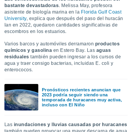
 seleccionar
bastante devastadoras
. Melissa May, profesora
o.
asistente de biología marina en la
Florida Gulf Coast
calización
University
, explica que después del paso del huracán
precisa e
Ian en 2022, quedaron cantidades significativas de
ión mediante
escombros en los estuarios.
, publicidad
Varios barcos y automóviles derramaron
productos
dos,
químicos y gasolina
en Estero Bay. Las
aguas
 publicidad
residuales
también pueden ingresar a los cursos de
,
agua y traer consigo bacterias, incluidas E. coli y
ón de
enterococos.
 desarrollo
s.
tros 1199
Pronósticos recientes anuncian que
ios
2023 podría seguir siendo una
temporada de huracanes muy activa,
incluso con El Niño
Las
inundaciones y lluvias causadas por huracanes
también pueden provocar una mayor descarga de agua