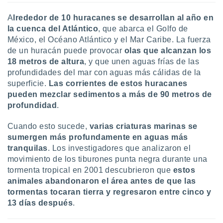
uedes
uestro sitio
A
lrededor de 10 huracanes se desarrollan al año en
ed.cl. En
la cuenca del Atlántico
, que abarca el Golfo de
te
México, el Océano Atlántico y el Mar Caribe. La fuerza
 de que
talarán
de un huracán puede provocar
olas que alcanzan los
e sean
18 metros de altura
, y que unen aguas frías de las
para
profundidades del mar con aguas más cálidas de la
a
superficie.
Las corrientes de estos huracanes
por el sitio
pueden mezclar sedimentos a más de 90 metros de
o se
profundidad
.
cookies para
nto ni para
Cuando esto sucede,
varias criaturas marinas se
licidad o
sumergen más profundamente en aguas más
tranquilas
. Los investigadores que analizaron el
ado, aunque
movimiento de los tiburones punta negra durante una
sualizar
tormenta tropical en 2001 descubrieron que
estos
general no
animales abandonaron el área antes de que las
ada. Puedes
tormentas tocaran tierra y regresaron entre cinco y
 instalación
y acceder a
13 días después
.
io web a
ste abono