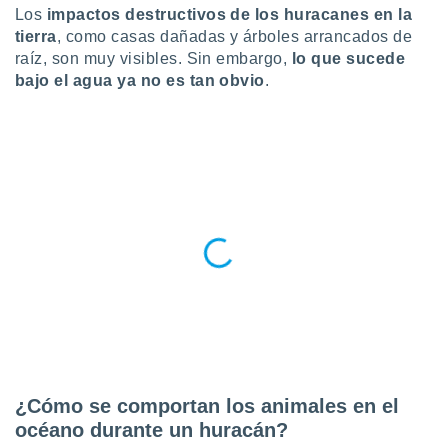
Los
impactos destructivos de los huracanes en la
do en
tierra
, como casas dañadas y árboles arrancados de
 mismo.
raíz, son muy visibles. Sin embargo,
lo que sucede
sultar más
bajo el agua ya no es tan obvio
.
 en nuestra
 Cookies
y
ualquier
ento
 botón
ación de
kies
 disponible
e nuestra
.
IVAMENTE,
as
 a cookies
¿Cómo se comportan los animales en el
 no aceptar
océano durante un huracán?
ón de