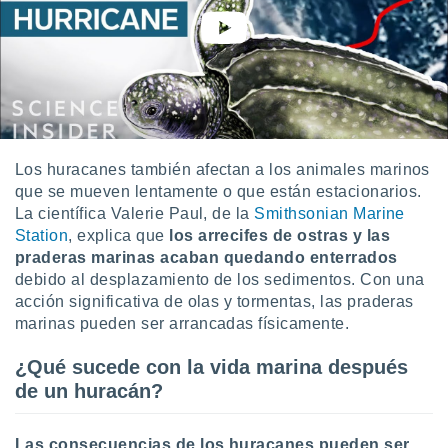
idad
a, utilizar
a
 la
da, crear un
personalizar
o, uso de
a la
Los huracanes también afectan a los animales marinos
e contenido
que se mueven lentamente o que están estacionarios.
do, medir el
La científica Valerie Paul, de la
Smithsonian Marine
 de la
Station
, explica que
los arrecifes de ostras y las
medir el
praderas marinas acaban quedando enterrados
 del
 comprender
debido al desplazamiento de los sedimentos. Con una
 través de
acción significativa de olas y tormentas, las praderas
s o a través
marinas pueden ser arrancadas físicamente.
nación de
edentes de
¿Qué sucede con la vida marina después
fuentes,
de un huracán?
y mejora de
os, uso de
ados con el
Las consecuencias de los huracanes pueden ser