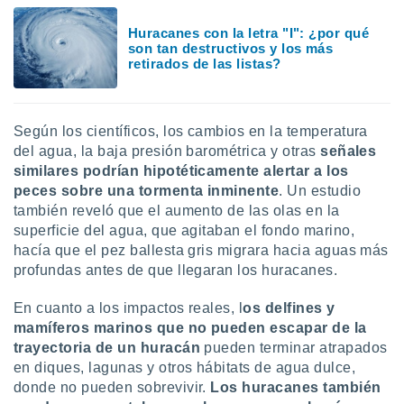
 botón
.
Huracanes con la letra "I": ¿por qué
son tan destructivos y los más
retirados de las listas?
nto,
cios
kies,
Según los científicos, los cambios en la temperatura
ores únicos
del agua, la baja presión barométrica y otras
señales
as similares
similares podrían hipotéticamente alertar a los
nar,
peces sobre una tormenta inminente
. Un estudio
rocesar
también reveló que el aumento de las olas en la
onales como
 este sitio
superficie del agua, que agitaban el fondo marino,
recciones IP
hacía que el pez ballesta gris migrara hacia aguas más
ficadores de
profundas antes de que llegaran los huracanes.
 posible
s
En cuanto a los impactos reales, l
os delfines y
 traten tus
mamíferos marinos que no pueden escapar de la
nales en
trayectoria de un huracán
pueden terminar atrapados
 interés
go a lo que
en diques, lagunas y otros hábitats de agua dulce,
nerte. Para
donde no pueden sobrevivir.
Los huracanes también
retirar su