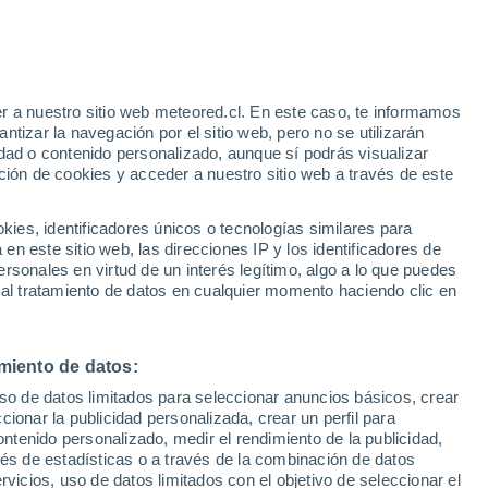
icos para el mes
ras máximas extremas fueron noticia
central y sur de Chile. El calor se vivió
r a nuestro sitio web meteored.cl. En este caso, te informamos
tizar la navegación por el sitio web, pero no se utilizarán
écords absolutos para el mes.
dad o contenido personalizado, aunque sí podrás visualizar
ción de cookies y acceder a nuestro sitio web a través de este
es, identificadores únicos o tecnologías similares para
n este sitio web, las direcciones IP y los identificadores de
rsonales en virtud de un interés legítimo, algo a lo que puedes
 al tratamiento de datos en cualquier momento haciendo clic en
miento de datos:
uso de datos limitados para seleccionar anuncios básicos, crear
ccionar la publicidad personalizada, crear un perfil para
ontenido personalizado, medir el rendimiento de la publicidad,
vés de estadísticas o a través de la combinación de datos
rvicios, uso de datos limitados con el objetivo de seleccionar el