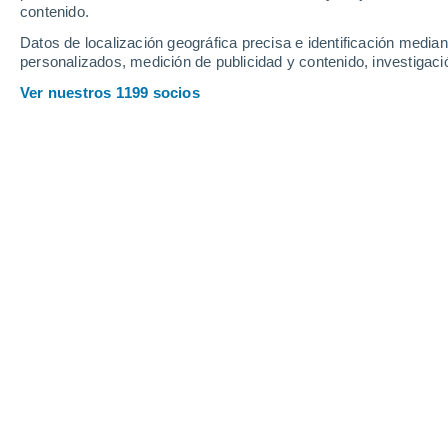
contenido.
Datos de localización geográfica precisa e identificación mediant
personalizados, medición de publicidad y contenido, investigació
Ver nuestros 1199 socios
La Navidad pasada se destacó por un evento de calor ex
máximas para el mes de diciembre en el sur de Chile.
Viviana Urbina
28/1
La
Dirección Meteorológica de Chil
meteorología chilena el que, además 
diversos organismos, se encarga de l
medición de variables de tiempo en el t