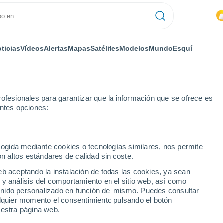
ticias
Vídeos
Alertas
Mapas
Satélites
Modelos
Mundo
Esquí
RONOMÍA
PLANTAS
TIEMPO LIBRE
ofesionales para garantizar que la información que se ofrece es
entes opciones:
ecogida mediante cookies o tecnologías similares, nos permite
on altos estándares de calidad sin coste.
a Navidad 2024? La Dirección Meteorológica de Chile anunció 3 nuevos 
eb aceptando la instalación de todas las cookies, ya sean
 y análisis del comportamiento en el sitio web, así como
ntenido personalizado en función del mismo. Puedes consultar
a Navidad 2024? La
alquier momento el consentimiento pulsando el botón
uestra página web.
ca de Chile anunció 3