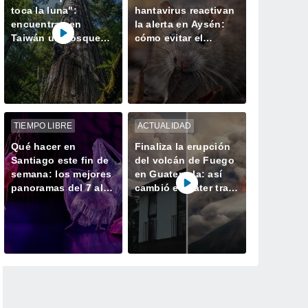
toca la luna":
hantavirus reactivan
encuentran en
la alerta en Aysén:
Taiwán un bosque
cómo evitar el
perdido con el
contagio
ejemplar más alto de
Asia
TIEMPO LIBRE
ACTUALIDAD
Qué hacer en
Finaliza la erupción
Santiago este fin de
del volcán de Fuego
semana: los mejores
en Guatemala: así
panoramas del 7 al 9
cambió el cráter tras
de agosto
50 horas de intensa
actividad