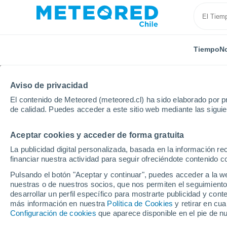
Tiempo
No
TODAS
ACTUALIDAD
CIENCIA
PREDICCIÓN
AST
Aviso de privacidad
El contenido de Meteored (meteored.cl) ha sido elaborado por pr
de calidad. Puedes acceder a este sitio web mediante las sigui
Aceptar cookies y acceder de forma gratuita
La publicidad digital personalizada, basada en la información r
financiar nuestra actividad para seguir ofreciéndote contenido c
Inicio
Noticias
Actualidad
¿Qué tan cálida fue l
Pulsando el botón "Aceptar y continuar", puedes acceder a la w
nuestras o de nuestros socios, que nos permiten el seguimiento
desarrollar un perfil específico para mostrarte publicidad y co
¿Qué tan cálida fue l
más información en nuestra
Política de Cookies
y retirar en cu
Configuración de cookies
que aparece disponible en el pie de n
Dirección Meteorológi