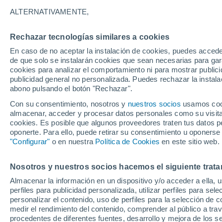
nuevos récords histór
ALTERNATIVAMENTE,
No hay como negar que las temperatu
Rechazar tecnologías similares a cookies
durante los días de Navidad en la zona 
En caso de no aceptar la instalación de cookies, puedes accede
de que solo se instalarán cookies que sean necesarias para garan
intenso, al punto de generar nuevos r
cookies para analizar el comportamiento ni para mostrar publici
publicidad general no personalizada. Puedes rechazar la instala
abono pulsando el botón "Rechazar".
Con su consentimiento, nosotros y
nuestros socios
usamos cooki
almacenar, acceder y procesar datos personales como su visita e
cookies. Es posible que algunos proveedores traten tus datos pe
oponerte. Para ello, puede retirar su consentimiento u oponerse
"Configurar"
o en nuestra
Política de Cookies
en este sitio web.
Nosotros y nuestros socios hacemos el siguiente trata
Almacenar la información en un dispositivo y/o acceder a ella, 
perfiles para publicidad personalizada, utilizar perfiles para sele
personalizar el contenido, uso de perfiles para la selección de c
medir el rendimiento del contenido, comprender al público a tra
procedentes de diferentes fuentes, desarrollo y mejora de los se