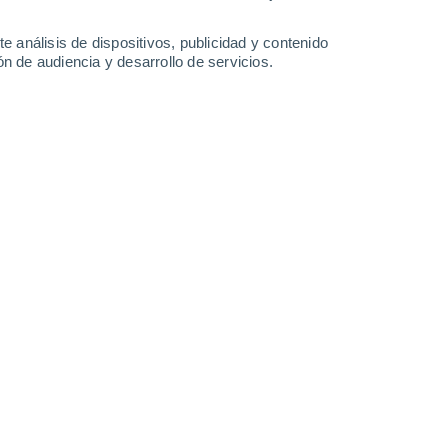
e análisis de dispositivos, publicidad y contenido
n de audiencia y desarrollo de servicios.
tremo que generó varios nuevos récords de temperaturas
2/2024 14:01
4 min
e (DMC)
es el organismo oficial de la
de hacer pronósticos para la comunidad y
a operación de muchas de las estaciones de
erritorio nacional. Algunas de ellas,