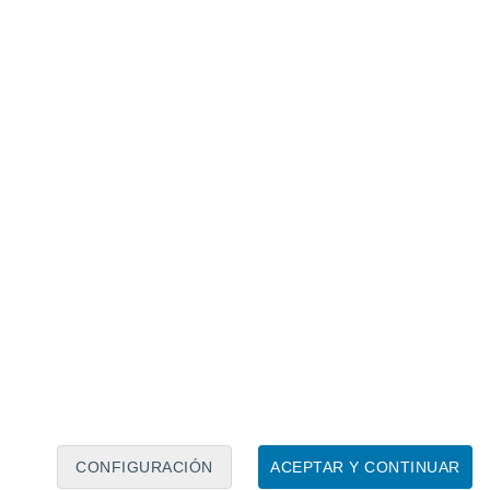
istrados durante los meses de diciembre en tres
CONFIGURACIÓN
ACEPTAR Y CONTINUAR
le. * Este dato no fue considerado en la infografía de