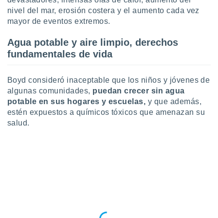
 botón
nivel del mar, erosión costera y el aumento cada vez
.
mayor de eventos extremos.
nto,
Agua potable y aire limpio, derechos
fundamentales de vida
cios
kies,
ores únicos
Boyd consideró inaceptable que los niños y jóvenes de
as similares
algunas comunidades,
puedan crecer sin agua
nar,
potable en sus hogares y escuelas,
y que además,
rocesar
estén expuestos a químicos tóxicos que amenazan su
onales como
salud.
 este sitio
recciones IP
ficadores de
 posible
s
 traten tus
nales en
 interés
go a lo que
nerte. Para
retirar su