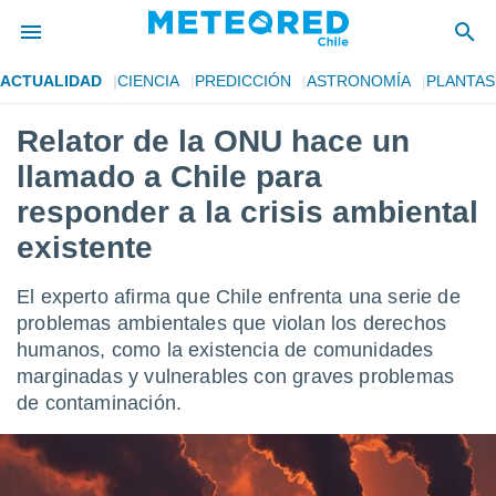
ACTUALIDAD
CIENCIA
PREDICCIÓN
ASTRONOMÍA
PLANTAS
privacidad
Relator de la ONU hace un
o de
eteored.cl)
llamado a Chile para
borado por
es para
responder a la crisis ambiental
ue la
existente
 que se
e calidad.
eder a este
El experto afirma que Chile enfrenta una serie de
ediante las
problemas ambientales que violan los derechos
opciones:
humanos, como la existencia de comunidades
ookies y
marginadas y vulnerables con graves problemas
e forma
de contaminación.
d digital
ada, basada
mación