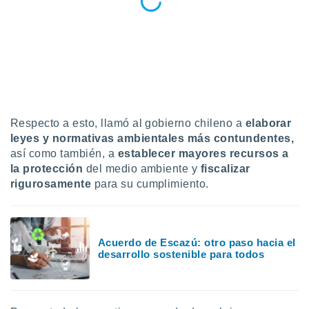
ento u
 de datos
er momento
ic en
o en
 Cookies
en
eb.
Respecto a esto, llamó al gobierno chileno a
elaborar
leyes y normativas ambientales más contundentes,
y
así como también, a
establecer mayores recursos a
socios
el
la protección
del medio ambiente y
fiscalizar
rigurosamente
para su cumplimiento.
to de
la
 en un
Acuerdo de Escazú: otro paso hacia el
 y/o acceder
desarrollo sostenible para todos
 de datos
ara
 anuncios
ar perfiles