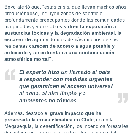
uedes
Boyd alertó que, “estas crisis, que llevan muchos años
uestro sitio
ed.cl. En
produciéndose, incluyen zonas de sacrificio
te
profundamente preocupantes donde las comunidades
 de que
marginadas y vulnerables
sufren la exposición a
talarán
sustancias tóxicas y la degradación ambiental, la
e sean
escasez de agua
y donde además muchos de sus
para
residentes
carecen de acceso a agua potable y
a
por el sitio
suficiente y se enfrentan a una contaminación
o se
atmosférica mortal”.
cookies para
El experto hizo un llamado al país
nto ni para
a responder con medidas urgentes
licidad o
que garanticen el acceso universal
ado, aunque
al agua, al aire limpio y a
sualizar
ambientes no tóxicos.
general no
ada. Puedes
Además, destacó el
grave impacto que ha
 instalación
provocado la crisis climática en Chile,
como la
y acceder a
io web a
Megasequía, la desertificación, los incendios forestales
ste abono
devastadores, intensas olas de calor, aumento del