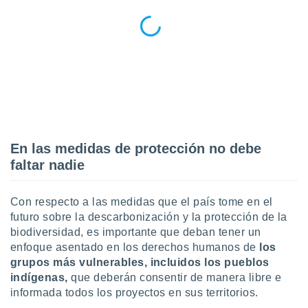
 seleccionar
o.
calización
precisa e
ión mediante
, publicidad
dos,
 publicidad
,
En las medidas de protección no debe
ón de
faltar nadie
 desarrollo
s.
tros 1199
Con respecto a las medidas que el país tome en el
ios
futuro sobre la descarbonización y la protección de la
biodiversidad, es importante que deban tener un
enfoque asentado en los derechos humanos de
los
grupos más vulnerables, incluidos los pueblos
indígenas,
que deberán consentir de manera libre e
informada todos los proyectos en sus territorios.