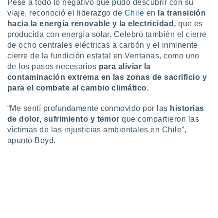
Pese a todo lo negativo que pudo descubrir con su
idad
viaje, reconoció el liderazgo de
Chile
en
la transición
a, utilizar
hacia la energía renovable y la electricidad,
que es
a
 la
producida con energía solar. Celebró también el cierre
de ocho centrales eléctricas a carbón y el inminente
da, crear un
cierre de la fundición estatal en Ventanas, como uno
personalizar
de los pasos necesarios
para aliviar la
o, uso de
contaminación extrema en las zonas de sacrificio y
a la
para el combate al cambio climático.
e contenido
do, medir el
 de la
“Me sentí profundamente conmovido por las
historias
medir el
de dolor, sufrimiento y temor
que compartieron las
 del
víctimas de las injusticias ambientales en Chile”,
 comprender
apuntó Boyd.
 través de
s o a través
nación de
edentes de
fuentes,
y mejora de
os, uso de
ados con el