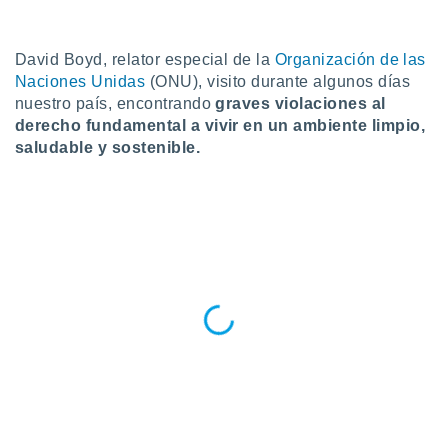
do en
 mismo.
David Boyd, relator especial de la
Organización de las
sultar más
Naciones Unidas
(ONU), visito durante algunos días
 en nuestra
 Cookies
y
nuestro país, encontrando
graves violaciones al
ualquier
derecho fundamental a vivir en un ambiente limpio,
saludable y sostenible.
ento
 botón
ación de
kies
 disponible
e nuestra
.
IVAMENTE,
as
 a cookies
 no aceptar
ón de