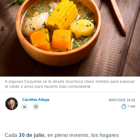
ediante
ecnologías
nos permite
estra
ara seguir
e contenido
stándares
ACEPTAR
sin coste.
Y
CONTINUAR
 botón
continuar",
der a la
CONFIGURACIÓN
ndo la
 de todas
A algunas Cazuelas se le añade chuchoca (maíz molido) para espesar
, ya sean
el caldo o arroz para hacerlo más contundente.
de nuestros
 nos
Carolina Aliaga
30/07/2025 16:01
 y análisis
7 min
tamiento en
b, así como
un perfil
para
Cada
30 de julio
, en pleno invierno, los hogares
ublicidad y