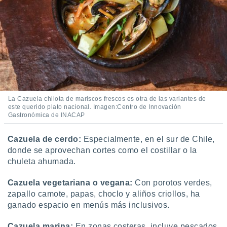
ento u
 de datos
er momento
ic en
o en
 Cookies
en
eb.
La Cazuela chilota de mariscos frescos es otra de las variantes de
y
este querido plato nacional. Imagen:Centro de Innovación
socios
Gastronómica de INACAP
el
Cazuela de cerdo:
Especialmente, en el sur de Chile,
to de
donde se aprovechan cortes como el costillar o la
chuleta ahumada.
la
 en un
Cazuela vegetariana o vegana:
Con porotos verdes,
 y/o acceder
zapallo camote, papas, choclo y aliños criollos, ha
 de datos
ara
ganado espacio en menús más inclusivos.
 anuncios
ar perfiles
Cazuela marina:
En zonas costeras, incluye pescados