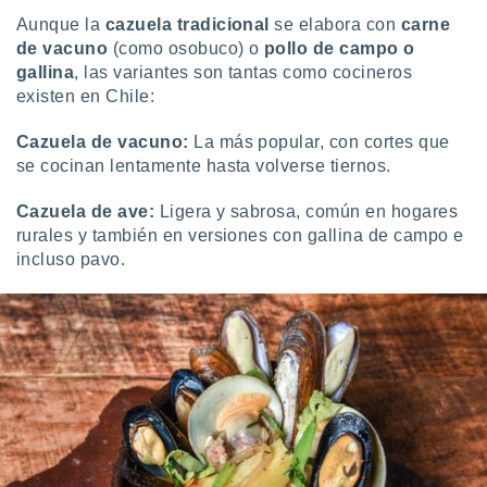
 botón
Aunque la
cazuela tradicional
se elabora con
carne
.
de vacuno
(como osobuco) o
pollo de campo o
gallina
, las variantes son tantas como cocineros
nto,
existen en Chile:
cios
Cazuela de vacuno:
La más popular, con cortes que
kies,
se cocinan lentamente hasta volverse tiernos.
ores únicos
as similares
Cazuela de ave:
Ligera y sabrosa, común en hogares
nar,
rocesar
rurales y también en versiones con gallina de campo e
onales como
incluso pavo.
 este sitio
recciones IP
ficadores de
 posible
s
 traten tus
nales en
 interés
go a lo que
nerte. Para
retirar su