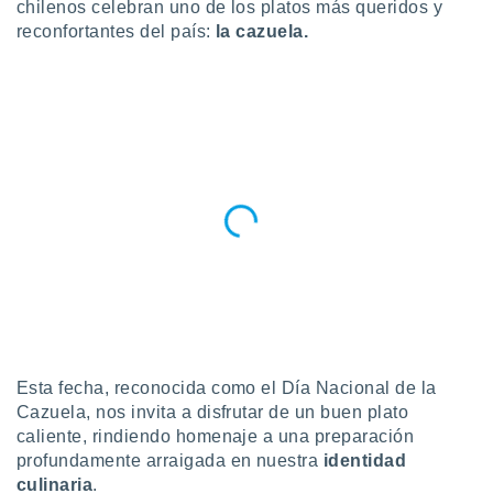
chilenos celebran uno de los platos más queridos y
do en
reconfortantes del país:
la cazuela.
 mismo.
sultar más
 en nuestra
 Cookies
y
ualquier
ento
 botón
ación de
kies
 disponible
e nuestra
.
IVAMENTE,
Esta fecha, reconocida como el Día Nacional de la
as
Cazuela, nos invita a disfrutar de un buen plato
 a cookies
caliente, rindiendo homenaje a una preparación
 no aceptar
profundamente arraigada en nuestra
identidad
ón de
culinaria
.