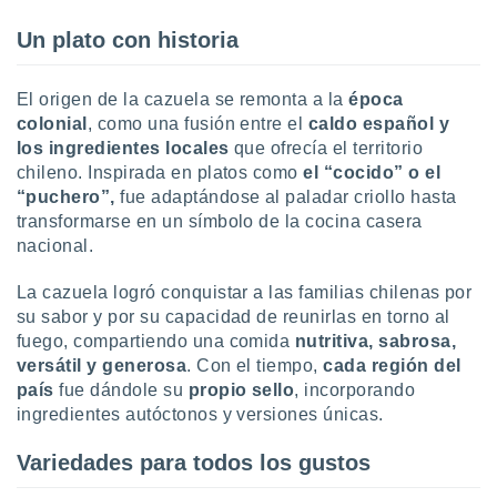
uedes
uestro sitio
Un plato con historia
ed.cl. En
te
 de que
El origen de la cazuela se remonta a la
época
talarán
colonial
, como una fusión entre el
caldo español y
e sean
los ingredientes locales
que ofrecía el territorio
para
chileno. Inspirada en platos como
el “cocido” o el
a
por el sitio
“puchero”,
fue adaptándose al paladar criollo hasta
o se
transformarse en un símbolo de la cocina casera
cookies para
nacional.
nto ni para
La cazuela logró conquistar a las familias chilenas por
licidad o
su sabor y por su capacidad de reunirlas en torno al
fuego, compartiendo una comida
nutritiva, sabrosa,
ado, aunque
sualizar
versátil y generosa
. Con el tiempo,
cada región del
general no
país
fue dándole su
propio sello
, incorporando
ada. Puedes
ingredientes autóctonos y versiones únicas.
 instalación
y acceder a
Variedades para todos los gustos
io web a
ste abono