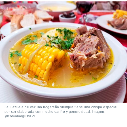
 seleccionar
o.
calización
precisa e
ión mediante
, publicidad
dos,
 publicidad
,
ón de
 desarrollo
s.
tros 1199
ios
La Cazuela de vacuno hogareña siempre tiene una chispa especial
por ser elaborada con mucho cariño y generosidad. Imagen:
@comomegusta.cl