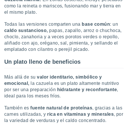
idad
como la reineta o mariscos, fusionando mar y tierra en
a, utilizar
el mismo plato.
a
 la
Todas las versiones comparten una
base común
: un
caldo sustancioso,
papas, zapallo, arroz o chuchoca,
da, crear un
personalizar
choclo, zanahoria y a veces porotos verdes o repollo,
o, uso de
aliñado con ajo, orégano, sal, pimienta, y sellando el
a la
emplatado con cilantro o perejil picado.
e contenido
do, medir el
Un plato lleno de beneficios
 de la
medir el
 del
Más allá de su
valor identitario, simbólico y
 comprender
emocional,
la cazuela es un plato altamente nutritivo
 través de
por ser una preparación
hidratante y reconfortante
,
s o a través
ideal para los meses fríos.
nación de
edentes de
fuentes,
También es
fuente natural de proteínas
, gracias a las
y mejora de
carnes utilizadas, y
rica en vitaminas y minerales
, por
os, uso de
la variedad de verduras y el caldo concentrado.
ados con el