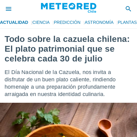
ACTUALIDAD
CIENCIA
PREDICCIÓN
ASTRONOMÍA
PLANTAS
privacidad
Todo sobre la cazuela chilena:
o de
eteored.cl)
El plato patrimonial que se
borado por
es para
celebra cada 30 de julio
ue la
 que se
El Día Nacional de la Cazuela, nos invita a
e calidad.
eder a este
disfrutar de un buen plato caliente, rindiendo
ediante las
homenaje a una preparación profundamente
opciones:
arraigada en nuestra identidad culinaria.
ookies y
e forma
d digital
ada, basada
mación