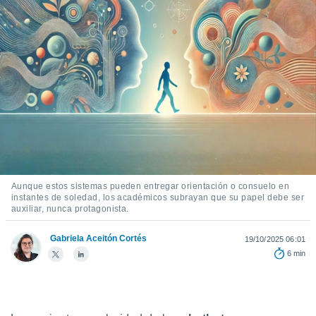
ediante
ecnologías
nos permite
estra
ara seguir
e contenido
stándares
ACEPTAR
sin coste.
Y
CONTINUAR
 botón
continuar",
der a la
CONFIGURACIÓN
ndo la
 de todas
, ya sean
Aunque estos sistemas pueden entregar orientación o consuelo en
instantes de soledad, los académicos subrayan que su papel debe ser
de nuestros
auxiliar, nunca protagonista.
 nos
Gabriela Aceitón Cortés
 y análisis
19/10/2025 06:01
tamiento en
6 min
b, así como
un perfil
para
ublicidad y