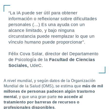
idad
a, utilizar
a
“La IA puede ser útil para obtener
 la
información o reflexionar sobre dificultades
personales (…) Es una ayuda con un
da, crear un
alcance limitado, y bajo ninguna
personalizar
o, uso de
circunstancia puede reemplazar lo que un
a la
vínculo humano puede proporcionar”.
e contenido
do, medir el
Félix Cova Solar, director del Departamento
 de la
medir el
de Psicología de la
Facultad de Ciencias
 del
Sociales,
UdeC.
 comprender
 través de
s o a través
A nivel mundial, y según datos de la Organización
nación de
Mundial de la Salud (OMS), se estima que
más de mil
edentes de
fuentes,
millones de personas padecen algún trastorno
y mejora de
mental
, y que una gran parte
no accede al
os, uso de
tratamiento por barreras de recursos o
ados con el
profesionales disponibles
.