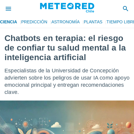
CIENCIA
PREDICCIÓN
ASTRONOMÍA
PLANTAS
TIEMPO LIBR
privacidad
Chatbots en terapia: el riesgo
o de
eteored.cl)
de confiar tu salud mental a la
borado por
es para
inteligencia artificial
ue la
 que se
Especialistas de la Universidad de Concepción
e calidad.
eder a este
advierten sobre los peligros de usar IA como apoyo
ediante las
emocional principal y entregan recomendaciones
opciones:
clave.
ookies y
e forma
d digital
ada, basada
mación