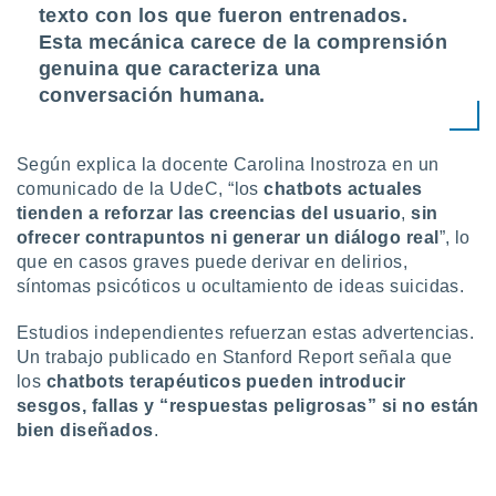
texto con los que fueron entrenados.
 botón
.
Esta mecánica carece de la comprensión
genuina que caracteriza una
nto,
conversación humana.
cios
kies,
Según explica la docente Carolina Inostroza en un
ores únicos
comunicado de la UdeC, “los
chatbots actuales
as similares
tienden a reforzar las creencias del usuario
,
sin
nar,
ofrecer contrapuntos ni generar un diálogo real
”, lo
rocesar
onales como
que en casos graves puede derivar en delirios,
 este sitio
síntomas psicóticos u ocultamiento de ideas suicidas.
recciones IP
ficadores de
Estudios independientes refuerzan estas advertencias.
 posible
Un trabajo publicado en Stanford Report señala que
s
los
chatbots terapéuticos pueden introducir
 traten tus
sesgos, fallas y “respuestas peligrosas” si no están
nales en
 interés
bien diseñados
.
go a lo que
nerte. Para
retirar su