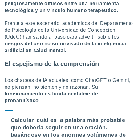
uedes
peligrosamente difusos entre una herramienta
uestro sitio
tecnológica y un vínculo humano terapéutico
.
ed.cl. En
te
Frente a este escenario, académicos del Departamento
 de que
de Psicología de la Universidad de Concepción
talarán
(UdeC) han salido al paso para advertir sobre los
e sean
para
riesgos del uso no supervisado de la inteligencia
a
artificial en salud mental
.
por el sitio
o se
El espejismo de la comprensión
cookies para
nto ni para
Los chatbots de IA actuales, como ChatGPT o Gemini,
licidad o
no piensan, no sienten y no razonan. Su
funcionamiento es fundamentalmente
ado, aunque
probabilístico
.
sualizar
general no
ada. Puedes
 instalación
Calculan cuál es la palabra más probable
y acceder a
que debería seguir en una oración,
io web a
basándose en los enormes volúmenes de
ste abono