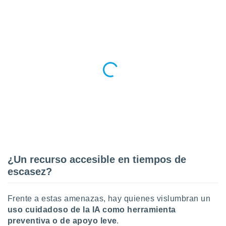
ento u
 de datos
er momento
ic en
o en
 Cookies
en
eb.
y
socios
el
to de
¿Un recurso accesible en tiempos de
la
escasez?
 en un
 y/o acceder
 de datos
Frente a estas amenazas, hay quienes vislumbran un
ara
uso cuidadoso de la IA como herramienta
 anuncios
preventiva o de apoyo leve
.
ar perfiles