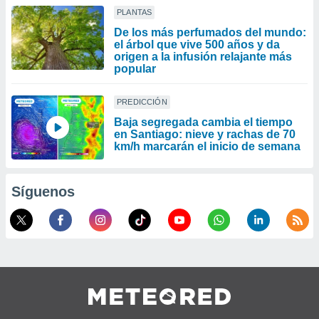
PLANTAS
De los más perfumados del mundo:
el árbol que vive 500 años y da
origen a la infusión relajante más
popular
PREDICCIÓN
Baja segregada cambia el tiempo
en Santiago: nieve y rachas de 70
km/h marcarán el inicio de semana
Síguenos