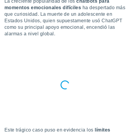
La creciente popularidad de los
chatbots para
momentos emocionales difíciles
ha despertado más
do en
 mismo.
que curiosidad. La muerte de un adolescente en
sultar más
Estados Unidos, quien supuestamente usó ChatGPT
 en nuestra
como su principal apoyo emocional, encendió las
 Cookies
y
alarmas a nivel global.
ualquier
ento
 botón
ación de
kies
 disponible
e nuestra
.
IVAMENTE,
as
 a cookies
 no aceptar
ón de
Este trágico caso puso en evidencia los
límites