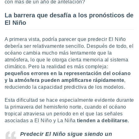
con más de un año de antelación?
 botón
.
La barrera que desafía a los pronósticos de
El Niño
nto,
cios
A primera vista, podría parecer que predecir El Niño
kies,
debería ser relativamente sencillo. Después de todo, el
ores únicos
océano cambia mucho más lentamente que la
as similares
atmósfera, lo que le otorga cierta memoria al sistema
nar,
climático. Pero la realidad es más compleja:
rocesar
onales como
pequeños errores en la representación del océano
 este sitio
y la atmósfera pueden amplificarse rápidamente
,
recciones IP
reduciendo la capacidad predictiva de los modelos.
ficadores de
 posible
Esta dificultad se hace especialmente evidente durante
s
la primavera del hemisferio norte, cuando el océano
 traten tus
tropical atraviesa un periodo en el que las señales
nales en
 interés
asociadas a El Niño y La Niña
tienden a debilitarse.
go a lo que
nerte. Para
Predecir El Niño sigue siendo un
retirar su