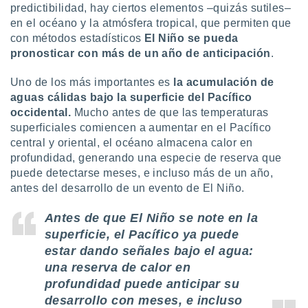
 seleccionar
predictibilidad, hay ciertos elementos –quizás sutiles–
o.
en el océano y la atmósfera tropical, que permiten que
calización
con métodos estadísticos
El Niño se pueda
precisa e
pronosticar con más de un año de anticipación
.
ión mediante
Uno de los más importantes es
la acumulación de
, publicidad
aguas cálidas bajo la superficie del Pacífico
occidental.
Mucho antes de que las temperaturas
dos,
 publicidad
superficiales comiencen a aumentar en el Pacífico
,
central y oriental, el océano almacena calor en
ón de
profundidad, generando una especie de reserva que
 desarrollo
puede detectarse meses, e incluso más de un año,
s.
antes del desarrollo de un evento de El Niño.
tros 1199
ios
Antes de que El Niño se note en la
superficie, el Pacífico ya puede
estar dando señales bajo el agua:
una reserva de calor en
profundidad puede anticipar su
desarrollo con meses, e incluso