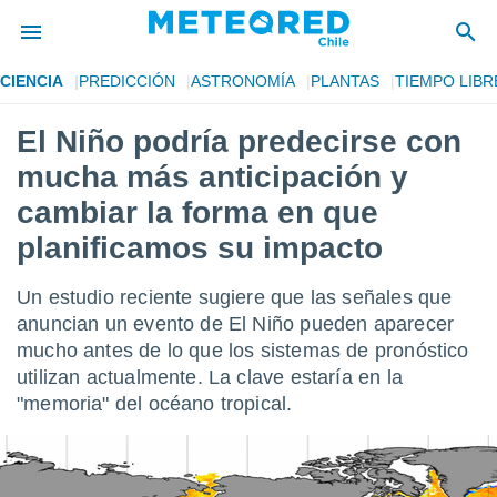
CIENCIA
PREDICCIÓN
ASTRONOMÍA
PLANTAS
TIEMPO LIBR
privacidad
El Niño podría predecirse con
o de
eteored.cl)
mucha más anticipación y
borado por
es para
cambiar la forma en que
ue la
planificamos su impacto
 que se
e calidad.
eder a este
Un estudio reciente sugiere que las señales que
ediante las
anuncian un evento de El Niño pueden aparecer
opciones:
mucho antes de lo que los sistemas de pronóstico
ookies y
utilizan actualmente. La clave estaría en la
e forma
"memoria" del océano tropical.
d digital
ada, basada
mación