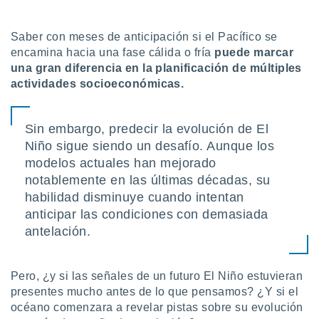
uedes
uestro sitio
ed.cl. En
Saber con meses de anticipación si el Pacífico se
te
encamina hacia una fase cálida o fría
puede marcar
 de que
una gran diferencia en la planificación de múltiples
talarán
actividades socioeconómicas.
e sean
para
a
por el sitio
Sin embargo, predecir la evolución de El
o se
Niño sigue siendo un desafío. Aunque los
cookies para
modelos actuales han mejorado
notablemente en las últimas décadas, su
nto ni para
licidad o
habilidad disminuye cuando intentan
anticipar las condiciones con demasiada
ado, aunque
antelación.
sualizar
general no
ada. Puedes
 instalación
Pero, ¿y si las señales de un futuro El Niño estuvieran
y acceder a
presentes mucho antes de lo que pensamos? ¿Y si el
io web a
océano comenzara a revelar pistas sobre su evolución
ste abono