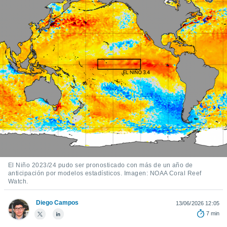
ediante
ecnologías
nos permite
estra
ara seguir
e contenido
stándares
ACEPTAR
sin coste.
Y
CONTINUAR
 botón
continuar",
der a la
CONFIGURACIÓN
ndo la
 de todas
, ya sean
de nuestros
 nos
El Niño 2023/24 pudo ser pronosticado con más de un año de
 y análisis
anticipación por modelos estadísticos. Imagen: NOAA Coral Reef
Watch.
tamiento en
b, así como
un perfil
Diego Campos
13/06/2026 12:05
para
7 min
ublicidad y