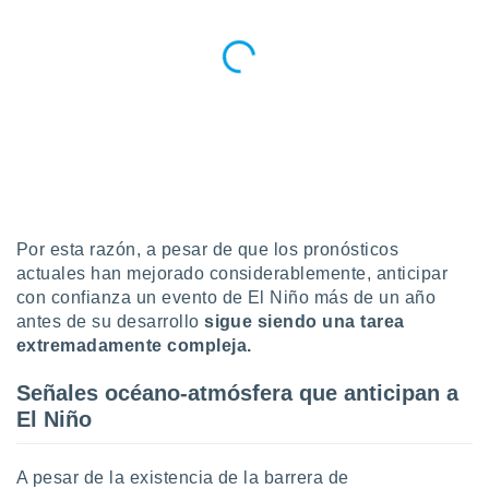
idad
a, utilizar
a
 la
da, crear un
personalizar
o, uso de
a la
e contenido
do, medir el
 de la
Por esta razón, a pesar de que los pronósticos
medir el
actuales han mejorado considerablemente, anticipar
 del
con confianza un evento de El Niño más de un año
 comprender
antes de su desarrollo
sigue siendo una tarea
 través de
extremadamente compleja.
s o a través
nación de
edentes de
Señales océano-atmósfera que anticipan a
fuentes,
El Niño
y mejora de
os, uso de
ados con el
A pesar de la existencia de la barrera de