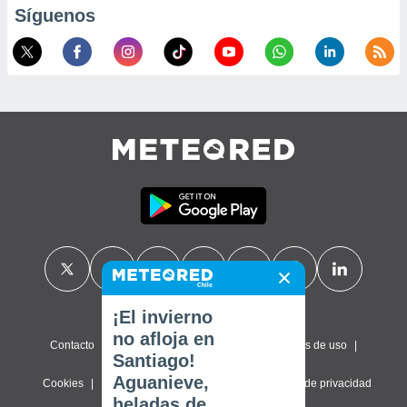
Síguenos
¡El invierno
no afloja en
Contacto
Sobre nosotros
FAQ
Términos de uso
Santiago!
Aguanieve,
Cookies
Política de privacidad
Configuración de privacidad
heladas de