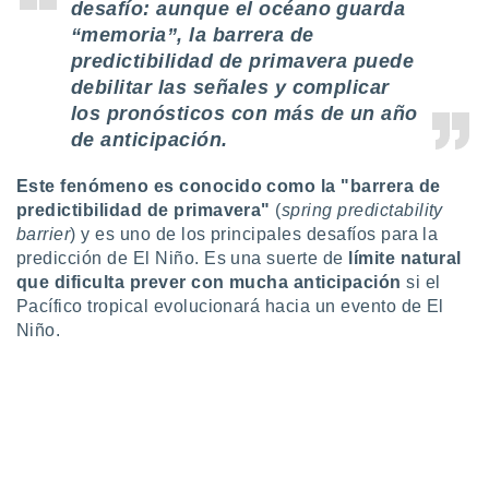
desafío: aunque el océano guarda
ento u
“memoria”, la barrera de
 de datos
predictibilidad de primavera puede
er momento
debilitar las señales y complicar
ic en
los pronósticos con más de un año
o en
de anticipación.
 Cookies
en
eb.
Este fenómeno es conocido como la "barrera de
predictibilidad de primavera"
(
spring predictability
y
barrier
) y es uno de los principales desafíos para la
socios
predicción de El Niño. Es una suerte de
límite natural
el
que dificulta prever con mucha anticipación
si el
Pacífico tropical evolucionará hacia un evento de El
to de
Niño.
la
 en un
 y/o acceder
 de datos
ara
 anuncios
ar perfiles