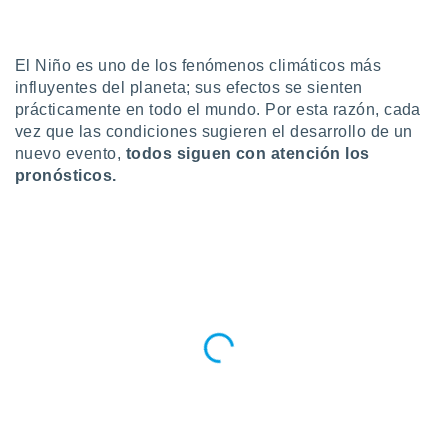
do en
 mismo.
sultar más
El Niño es uno de los fenómenos climáticos más
 en nuestra
influyentes del planeta; sus efectos se sienten
 Cookies
y
prácticamente en todo el mundo. Por esta razón, cada
ualquier
vez que las condiciones sugieren el desarrollo de un
nuevo evento,
todos siguen con atención los
ento
pronósticos.
 botón
ación de
kies
 disponible
e nuestra
.
IVAMENTE,
as
 a cookies
 no aceptar
ón de