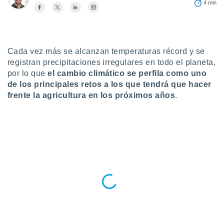
4 min
do en
 mismo.
sultar más
 en nuestra
 Cookies
Cada vez más se alcanzan temperaturas récord y se
y
ualquier
registran precipitaciones irregulares en todo el planeta,
por lo que
el cambio climático se perfila como uno
ento
de los principales retos a los que tendrá que hacer
 botón
frente la agricultura en los próximos años
.
ación de
kies
 disponible
e nuestra
.
IVAMENTE,
as
 a cookies
 no aceptar
ón de