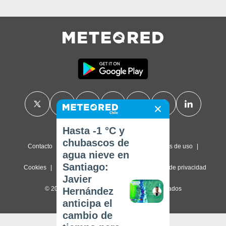
Hasta -1 °C y
chubascos de
Contacto
Sobre nosotros
FAQ
Términos de uso
agua nieve en
Santiago:
Cookies
Política de privacidad
Configuración de privacidad
Javier
© 2026 Meteored. Todos los derechos reservados
Hernández
anticipa el
cambio de