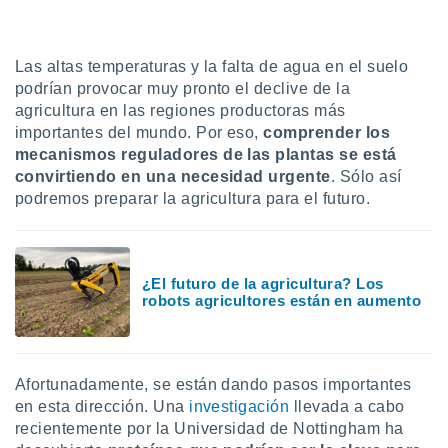
uedes
uestro sitio
ed.cl. En
te
Las altas temperaturas y la falta de agua en el suelo
 de que
podrían provocar muy pronto el declive de la
talarán
agricultura en las regiones productoras más
e sean
importantes del mundo. Por eso,
comprender los
para
mecanismos reguladores de las plantas se está
a
convirtiendo en una necesidad urgente
. Sólo así
por el sitio
o se
podremos preparar la agricultura para el futuro.
cookies para
nto ni para
licidad o
¿El futuro de la agricultura? Los
robots agricultores están en aumento
ado, aunque
sualizar
general no
ada. Puedes
Afortunadamente, se están dando pasos importantes
 instalación
y acceder a
en esta dirección. Una
investigación
llevada a cabo
io web a
recientemente por la Universidad de Nottingham ha
ste abono