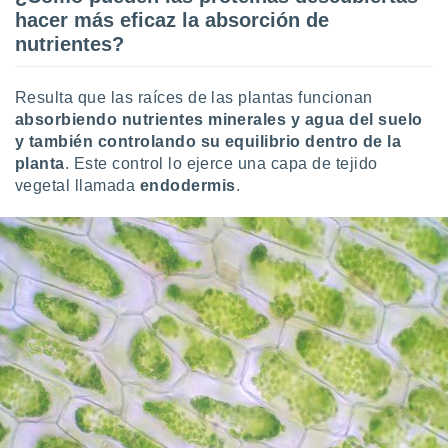
ento u
hacer más eficaz la absorción de
nutrientes?
 de datos
er momento
ic en
Resulta que las raíces de las plantas funcionan
o en
absorbiendo nutrientes minerales y agua del suelo
y también controlando su equilibrio dentro de la
 Cookies
en
planta
. Este control lo ejerce una capa de tejido
eb.
vegetal llamada
endodermis
.
y
socios
el
to de
la
 en un
 y/o acceder
 de datos
ara
 anuncios
ar perfiles