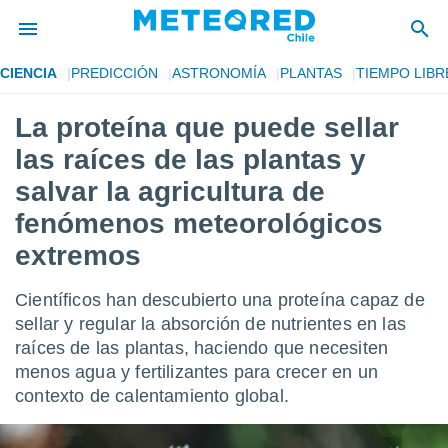
CIENCIA
PREDICCIÓN
ASTRONOMÍA
PLANTAS
TIEMPO LIBR
privacidad
La proteína que puede sellar
o de
eteored.cl)
las raíces de las plantas y
borado por
es para
salvar la agricultura de
ue la
fenómenos meteorológicos
 que se
e calidad.
extremos
eder a este
ediante las
opciones:
Científicos han descubierto una proteína capaz de
sellar y regular la absorción de nutrientes en las
ookies y
raíces de las plantas, haciendo que necesiten
e forma
menos agua y fertilizantes para crecer en un
contexto de calentamiento global.
d digital
ada, basada
mación