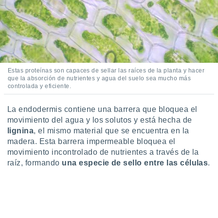
idad
a, utilizar
a
 la
da, crear un
personalizar
o, uso de
Estas proteínas son capaces de sellar las raíces de la planta y hacer
que la absorción de nutrientes y agua del suelo sea mucho más
a la
controlada y eficiente.
e contenido
do, medir el
 de la
La endodermis contiene una barrera que bloquea el
medir el
movimiento del agua y los solutos y está hecha de
 del
lignina
, el mismo material que se encuentra en la
 comprender
madera. Esta barrera impermeable bloquea el
 través de
movimiento incontrolado de nutrientes a través de la
s o a través
raíz, formando
una especie de sello entre las células
.
nación de
edentes de
fuentes,
y mejora de
os, uso de
ados con el