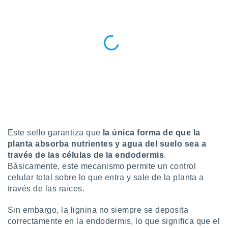
 seleccionar
o.
calización
precisa e
ión mediante
, publicidad
dos,
 publicidad
,
ón de
 desarrollo
Este sello garantiza que
la única forma de que la
s.
planta absorba nutrientes y agua del suelo sea a
tros 1199
través de las células de la endodermis
.
ios
Básicamente, este mecanismo permite un control
celular total sobre lo que entra y sale de la planta a
través de las raíces.
Sin embargo, la lignina no siempre se deposita
correctamente en la endodermis, lo que significa que el