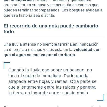
uedes
arrastra tierra a su paso y se acumula en cauces que
uestro sitio
pueden terminar sobrepasados. Los bosques ayudan a
ed.cl. En
te
que esa historia sea distinta.
 de que
talarán
El recorrido de una gota puede cambiarlo
e sean
todo
para
a
por el sitio
Una lluvia intensa no siempre termina en inundación.
o se
La diferencia muchas veces está en la
velocidad con
cookies para
que el agua se mueve por el territorio.
nto ni para
licidad o
Cuando la lluvia cae sobre un bosque, no
ado, aunque
toca el suelo de inmediato. Parte queda
sualizar
atrapada entre hojas y ramas. Otra parte se
general no
cuela lentamente entre las raíces y penetra
ada. Puedes
 instalación
la tierra en lugar de correr cuesta abajo.
y acceder a
io web a
ste abono