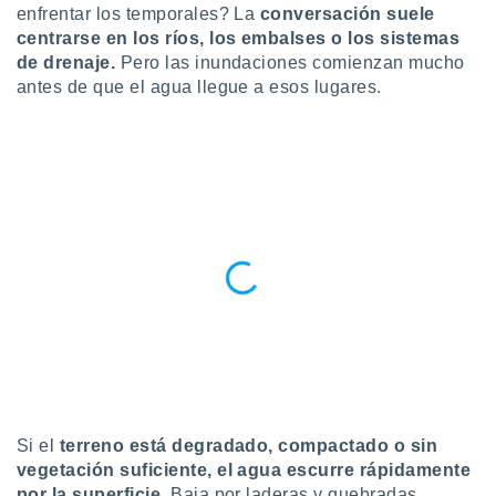
enfrentar los temporales? La
conversación suele
do en
centrarse en los ríos, los embalses o los sistemas
 mismo.
de drenaje.
Pero las inundaciones comienzan mucho
sultar más
antes de que el agua llegue a esos lugares.
 en nuestra
 Cookies
y
ualquier
ento
 botón
ación de
kies
 disponible
e nuestra
.
IVAMENTE,
as
 a cookies
Si el
terreno está degradado, compactado o sin
 no aceptar
vegetación suficiente, el agua escurre rápidamente
ón de
por la superficie.
Baja por laderas y quebradas,