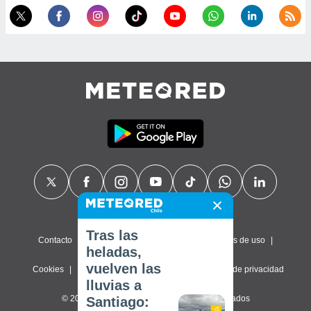
Tras las
Contacto
Sobre nosotros
FAQ
Términos de uso
heladas,
vuelven las
Cookies
Política de privacidad
Configuración de privacidad
lluvias a
© 2026 Meteored. Todos los derechos reservados
Santiago: