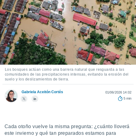
ediante
ecnologías
nos permite
estra
ara seguir
e contenido
stándares
ACEPTAR
sin coste.
Y
CONTINUAR
 botón
continuar",
der a la
CONFIGURACIÓN
ndo la
Los bosques actúan como una barrera natural que resguarda a las
 de todas
comunidades de las precipitaciones intensas, evitando la erosión del
suelo y los deslizamientos de tierra.
, ya sean
de nuestros
 nos
Gabriela Aceitón Cortés
01/06/2026 14:02
5 min
 y análisis
tamiento en
b, así como
un perfil
Cada otoño vuelve la misma pregunta: ¿cuánto lloverá
para
ublicidad y
este invierno y qué tan preparados estamos para