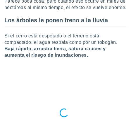
Parece poca cosa, pero cuando eso ocurre en miles de
 botón
hectáreas al mismo tiempo, el efecto se vuelve enorme.
.
Los árboles le ponen freno a la lluvia
nto,
cios
Si el cerro está despejado o el terreno está
kies,
compactado, el agua resbala como por un tobogán.
ores únicos
Baja rápido, arrastra tierra, satura cauces y
as similares
aumenta el riesgo de inundaciones.
nar,
rocesar
onales como
 este sitio
recciones IP
ficadores de
 posible
s
 traten tus
nales en
 interés
go a lo que
nerte. Para
retirar su