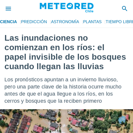
CIENCIA
PREDICCIÓN
ASTRONOMÍA
PLANTAS
TIEMPO LIBR
privacidad
Las inundaciones no
o de
eteored.cl)
comienzan en los ríos: el
borado por
es para
papel invisible de los bosques
ue la
cuando llegan las lluvias
 que se
e calidad.
eder a este
Los pronósticos apuntan a un invierno lluvioso,
ediante las
pero una parte clave de la historia ocurre mucho
opciones:
antes de que el agua llegue a los ríos, en los
ookies y
cerros y bosques que la reciben primero
e forma
d digital
ada, basada
mación