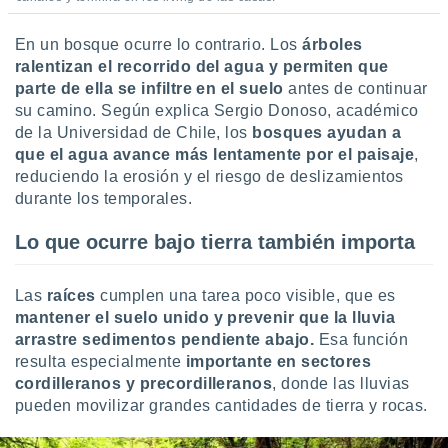
idad
a, utilizar
En un bosque ocurre lo contrario. Los
árboles
a
ralentizan el recorrido del agua y permiten que
 la
parte de ella se infiltre en el suelo
antes de continuar
da, crear un
su camino. Según explica Sergio Donoso, académico
personalizar
de la Universidad de Chile, los
bosques ayudan a
o, uso de
que el agua avance más lentamente por el paisaje
,
a la
reduciendo la erosión y el riesgo de deslizamientos
e contenido
durante los temporales.
do, medir el
 de la
Lo que ocurre bajo tierra también importa
medir el
 del
 comprender
Las
raíces
cumplen una tarea poco visible, que es
 través de
s o a través
mantener el suelo unido y prevenir que la lluvia
nación de
arrastre sedimentos pendiente abajo.
Esa función
edentes de
resulta especialmente
importante en sectores
fuentes,
cordilleranos y precordilleranos
, donde las lluvias
y mejora de
pueden movilizar grandes cantidades de tierra y rocas.
os, uso de
ados con el