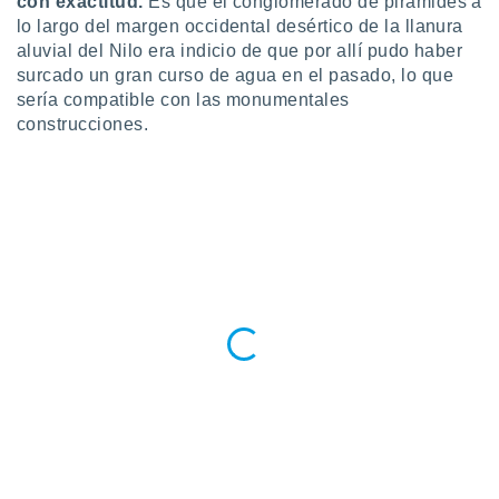
con exactitud.
Es que el conglomerado de pirámides a
 seleccionar
o.
lo largo del margen occidental desértico de la llanura
aluvial del Nilo era indicio de que por allí pudo haber
calización
surcado un gran curso de agua en el pasado, lo que
precisa e
sería compatible con las monumentales
ión mediante
construcciones.
, publicidad
dos,
 publicidad
,
ón de
 desarrollo
s.
tros 1199
ios