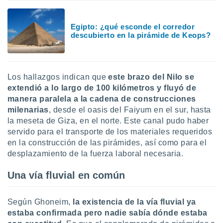
idad
a, utilizar
a
Egipto: ¿qué esconde el corredor
 la
descubierto en la pirámide de Keops?
da, crear un
personalizar
o, uso de
Los hallazgos indican que
este brazo del Nilo se
a la
extendió a lo largo de 100 kilómetros y fluyó de
e contenido
manera paralela a la cadena de construcciones
do, medir el
milenarias
, desde el oasis del Faiyum en el sur, hasta
 de la
medir el
la meseta de Giza, en el norte. Este canal pudo haber
 del
servido para el transporte de los materiales requeridos
 comprender
en la construcción de las pirámides, así como para el
 través de
desplazamiento de la fuerza laboral necesaria.
s o a través
nación de
Una vía fluvial en común
edentes de
fuentes,
y mejora de
Según Ghoneim,
la existencia de la vía fluvial ya
os, uso de
estaba confirmada pero nadie sabía dónde estaba
ados con el