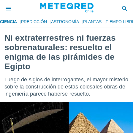
CIENCIA
PREDICCIÓN
ASTRONOMÍA
PLANTAS
TIEMPO LIBR
privacidad
Ni extraterrestres ni fuerzas
o de
eteored.cl)
sobrenaturales: resuelto el
borado por
es para
enigma de las pirámides de
ue la
Egipto
 que se
e calidad.
eder a este
Luego de siglos de interrogantes, el mayor misterio
ediante las
sobre la construcción de estas colosales obras de
opciones:
ingeniería parece haberse resuelto.
ookies y
e forma
d digital
ada, basada
mación