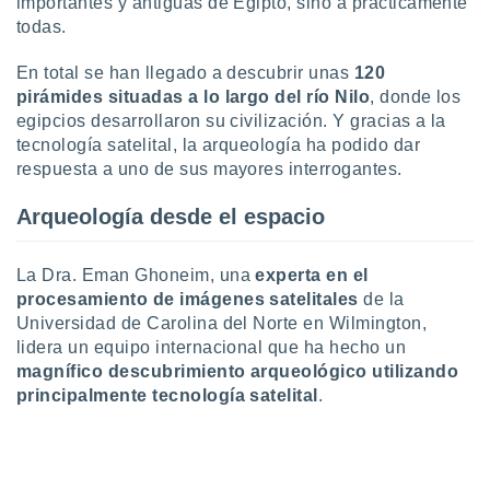
importantes y antiguas de Egipto, sino a prácticamente
uedes
todas.
uestro sitio
ed.cl. En
te
En total se han llegado a descubrir unas
120
 de que
pirámides situadas a lo largo del río Nilo
, donde los
talarán
egipcios desarrollaron su civilización. Y gracias a la
e sean
tecnología satelital, la arqueología ha podido dar
para
respuesta a uno de sus mayores interrogantes.
a
por el sitio
Arqueología desde el espacio
o se
cookies para
La Dra. Eman Ghoneim, una
experta en el
nto ni para
licidad o
procesamiento de imágenes satelitales
de la
Universidad de Carolina del Norte en Wilmington,
ado, aunque
lidera un equipo internacional que ha hecho un
sualizar
magnífico descubrimiento arqueológico utilizando
general no
principalmente tecnología satelital
.
ada. Puedes
 instalación
y acceder a
io web a
ste abono