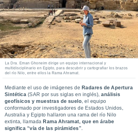
ento u
 de datos
er momento
ic en
o en
 Cookies
en
eb.
y
La Dra. Eman Ghoneim dirige un equipo internacional y
multidisciplinario en Egipto, para descubrir y cartografiar los brazos
socios
del río Nilo, entre ellos la Rama Ahramat.
el
to de
Mediante el uso de imágenes de
Radares de Apertura
Sintética
(SAR por sus siglas en inglés),
análisis
la
geofísicos y muestras de suelo
, el equipo
 en un
conformado por investigadores de Estados Unidos,
 y/o acceder
Australia y Egipto hallaron una rama del río Nilo
 de datos
extinta, llamada
Rama Ahramat, que en árabe
ara
significa “vía de las pirámides”
.
 anuncios
ar perfiles