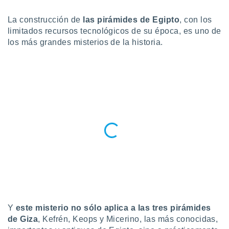
do en
La construcción de
las pirámides de Egipto
, con los
 mismo.
limitados recursos tecnológicos de su época, es uno de
sultar más
los más grandes misterios de la historia.
 en nuestra
 Cookies
y
ualquier
ento
 botón
ación de
kies
 disponible
e nuestra
.
IVAMENTE,
as
 a cookies
Y
este misterio no sólo aplica a las tres pirámides
 no aceptar
de Giza
, Kefrén, Keops y Micerino, las más conocidas,
ón de