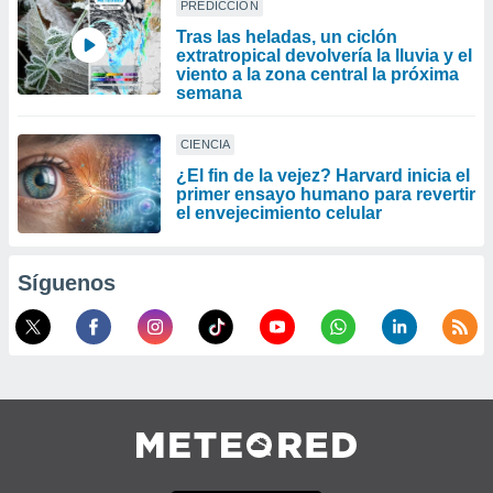
PREDICCIÓN
Tras las heladas, un ciclón
extratropical devolvería la lluvia y el
viento a la zona central la próxima
semana
CIENCIA
¿El fin de la vejez? Harvard inicia el
primer ensayo humano para revertir
el envejecimiento celular
Síguenos