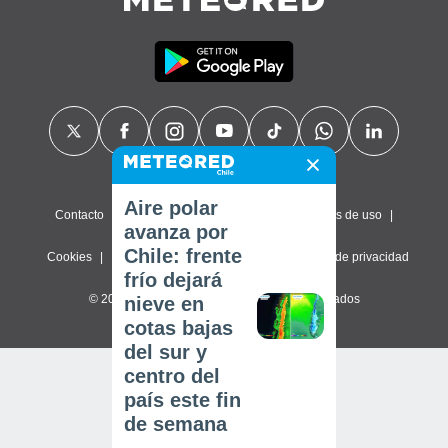
Aire polar
Contacto
Sobre nosotros
FAQ
Términos de uso
avanza por
Chile: frente
Cookies
Política de privacidad
Configuración de privacidad
frío dejará
© 2026 Meteored. Todos los derechos reservados
nieve en
cotas bajas
del sur y
centro del
país este fin
de semana