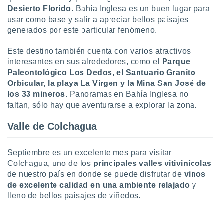
ento u
Desierto Florido
. Bahía Inglesa es un buen lugar para
usar como base y salir a apreciar bellos paisajes
 de datos
generados por este particular fenómeno.
er momento
ic en
Este destino también cuenta con varios atractivos
o en
interesantes en sus alrededores, como el
Parque
Paleontológico Los Dedos, el Santuario Granito
 Cookies
en
eb.
Orbicular, la playa La Virgen y la Mina San José de
los 33 mineros
. Panoramas en Bahía Inglesa no
y
faltan, sólo hay que aventurarse a explorar la zona.
socios
el
Valle de Colchagua
to de
Septiembre es un excelente mes para visitar
la
Colchagua, uno de los
principales valles vitivinícolas
 en un
de nuestro país en donde se puede disfrutar de
vinos
 y/o acceder
de excelente calidad en una ambiente relajado
y
 de datos
lleno de bellos paisajes de viñedos.
ara
 anuncios
ar perfiles