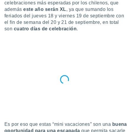
celebraciones más esperadas por los chilenos, que
do en
además
este año serán XL
, ya que sumando los
 mismo.
feriados del jueves 18 y viernes 19 de septiembre con
sultar más
el fin de semana del 20 y 21 de septiembre, en total
 en nuestra
son
cuatro días de celebración
.
 Cookies
y
ualquier
ento
 botón
ación de
kies
 disponible
e nuestra
.
IVAMENTE,
as
 a cookies
 no aceptar
Es por eso que estas “mini vacaciones” son una
buena
ón de
oportunidad para una escapada
que permita sacarle