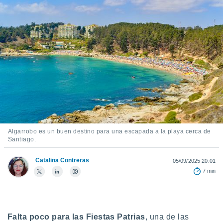
ediante
ecnologías
nos permite
estra
ara seguir
e contenido
stándares
ACEPTAR
sin coste.
Y
CONTINUAR
 botón
continuar",
der a la
CONFIGURACIÓN
ndo la
 de todas
, ya sean
Algarrobo es un buen destino para una escapada a la playa cerca de
Santiago.
de nuestros
 nos
Catalina Contreras
05/09/2025 20:01
 y análisis
7 min
tamiento en
b, así como
un perfil
para
Falta poco para las Fiestas Patrias
, una de las
ublicidad y