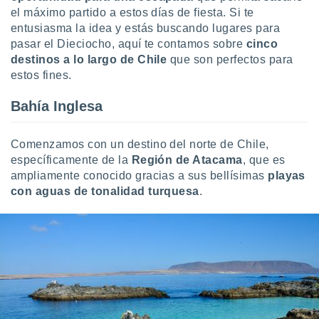
uedes
el máximo partido a estos días de fiesta. Si te
uestro sitio
entusiasma la idea y estás buscando lugares para
ed.cl. En
pasar el Dieciocho, aquí te contamos sobre
cinco
te
 de que
destinos a lo largo de Chile
que son perfectos para
talarán
estos fines.
e sean
para
Bahía Inglesa
a
por el sitio
o se
Comenzamos con un destino del norte de Chile,
cookies para
específicamente de la
Región de Atacama
, que es
ampliamente conocido gracias a sus bellísimas
playas
nto ni para
con aguas de tonalidad turquesa
.
licidad o
ado, aunque
sualizar
general no
ada. Puedes
 instalación
y acceder a
io web a
ste abono