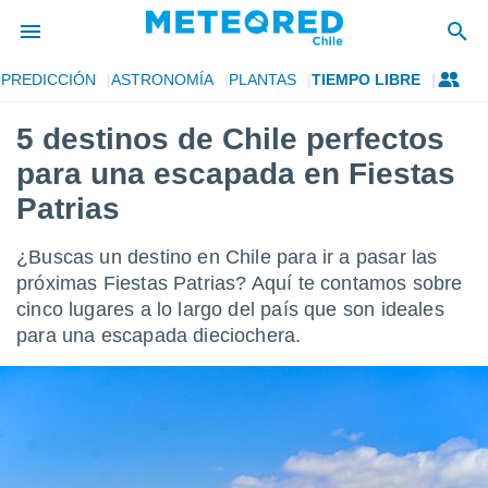
PREDICCIÓN
ASTRONOMÍA
PLANTAS
TIEMPO LIBRE
privacidad
5 destinos de Chile perfectos
o de
eteored.cl)
para una escapada en Fiestas
borado por
es para
Patrias
ue la
 que se
¿Buscas un destino en Chile para ir a pasar las
e calidad.
eder a este
próximas Fiestas Patrias? Aquí te contamos sobre
ediante las
cinco lugares a lo largo del país que son ideales
opciones:
para una escapada dieciochera.
ookies y
e forma
d digital
ada, basada
mación