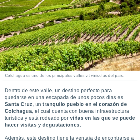
 seleccionar
o.
calización
precisa e
ión mediante
, publicidad
dos,
 publicidad
,
ón de
 desarrollo
Colchagua es uno de los principales valles vitivinícolas del país.
s.
Dentro de este valle, un destino perfecto para
tros 1199
quedarse en una escapada de unos pocos días es
ios
Santa Cruz
, un
tranquilo pueblo en el corazón de
Colchagua
, el cual cuenta con buena infraestructura
turística y está rodeado por
viñas en las que se puede
hacer visitas y degustaciones
.
Además, este destino tiene la ventaja de encontrarse a