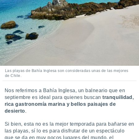
 botón
.
nto,
cios
kies,
ores únicos
as similares
nar,
rocesar
Las playas de Bahía Inglesa son consideradas unas de las mejores
onales como
de Chile.
 este sitio
recciones IP
Nos referimos a Bahía Inglesa, un balneario que en
ficadores de
 posible
septiembre es ideal para quienes buscan
tranquilidad,
s
rica gastronomía marina y bellos paisajes de
 traten tus
desierto
.
nales en
 interés
Si bien, esta no es la mejor temporada para bañarse en
go a lo que
las playas, sí lo es para disfrutar de un espectáculo
nerte. Para
que se da en muy pocos lugares del mundo, el
retirar su