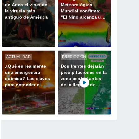
de Arica el virus de
Meteorológica
la viruela más
Mundial confirma:
antiguo de América
"El Niño alcanza una
fuerza no vista en
años"
ACTUALIDAD
PREDICCIÓN
¿Qué es realmente
Dos frentes dejarán
una emergencia
precipitaciones en la
química? Las claves
zona central antes
para entender el
de la llegada de
incendio industrial
heladas de hasta -3
de Quilicura
°C