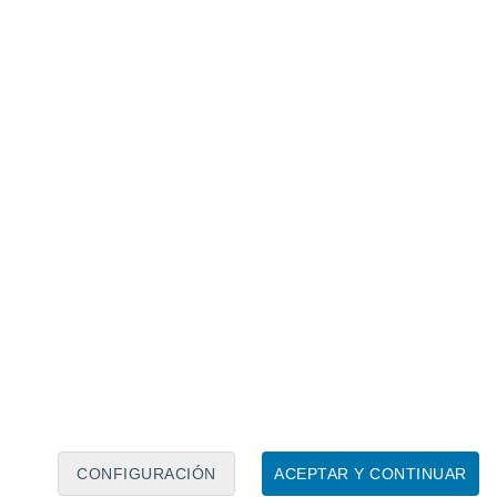
tractivos preferidos por los amantes del trekking que
ntos de aguas minerales ricas en hierro
,
uelo del paisaje circundante. Además, en
 vega cordillerana
que funciona como un
ña, donde es posible avistar diferentes
nciona como un oasis de vegetación
CONFIGURACIÓN
ACEPTAR Y CONTINUAR
Son ecosistemas fundamentales para