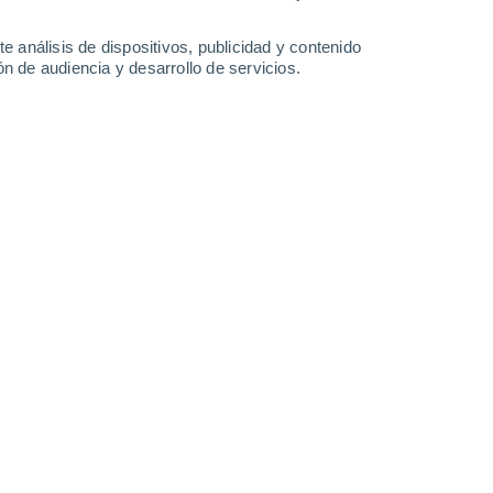
e análisis de dispositivos, publicidad y contenido
n de audiencia y desarrollo de servicios.
ontaña que destaca por sus imponentes paisajes.
7/06/2026 19:02
6 min
una de las áreas protegidas más
na excelente alternativa para los amantes
ña. Está a cerca de
dos horas en vehículo
a biodiversidad y bellos paisajes
minatas, tomar fotografías y avistar flora y