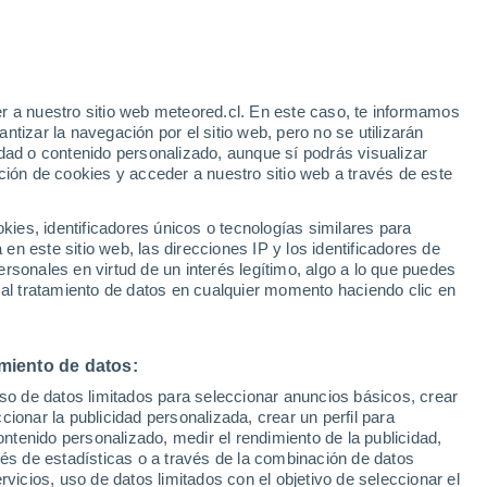
a fascinante ruta
or el día desde Santiago? Aquí te
egida del Cajón del Maipo, ideal para
r a nuestro sitio web meteored.cl. En este caso, te informamos
tizar la navegación por el sitio web, pero no se utilizarán
za cordillerana.
dad o contenido personalizado, aunque sí podrás visualizar
ción de cookies y acceder a nuestro sitio web a través de este
es, identificadores únicos o tecnologías similares para
n este sitio web, las direcciones IP y los identificadores de
rsonales en virtud de un interés legítimo, algo a lo que puedes
 al tratamiento de datos en cualquier momento haciendo clic en
miento de datos:
uso de datos limitados para seleccionar anuncios básicos, crear
ccionar la publicidad personalizada, crear un perfil para
ontenido personalizado, medir el rendimiento de la publicidad,
vés de estadísticas o a través de la combinación de datos
rvicios, uso de datos limitados con el objetivo de seleccionar el