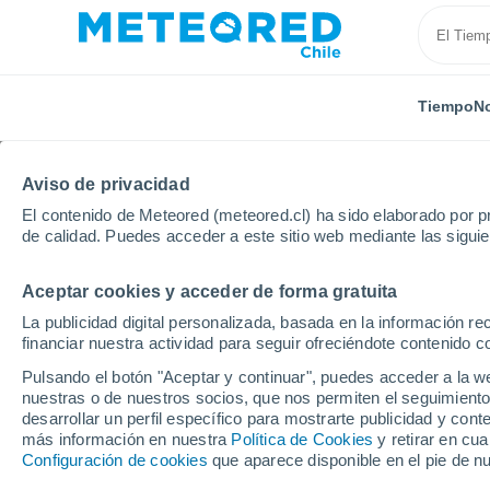
Tiempo
No
TODAS
ACTUALIDAD
CIENCIA
PREDICCIÓN
ASTR
Aviso de privacidad
El contenido de Meteored (meteored.cl) ha sido elaborado por pr
de calidad. Puedes acceder a este sitio web mediante las sigui
Aceptar cookies y acceder de forma gratuita
La publicidad digital personalizada, basada en la información r
financiar nuestra actividad para seguir ofreciéndote contenido c
Inicio
Noticias
Tiempo Libre
A dos horas de San
Pulsando el botón "Aceptar y continuar", puedes acceder a la w
nuestras o de nuestros socios, que nos permiten el seguimiento
desarrollar un perfil específico para mostrarte publicidad y co
A dos horas de Santia
más información en nuestra
Política de Cookies
y retirar en cu
Configuración de cookies
que aparece disponible en el pie de n
monumento natural ro