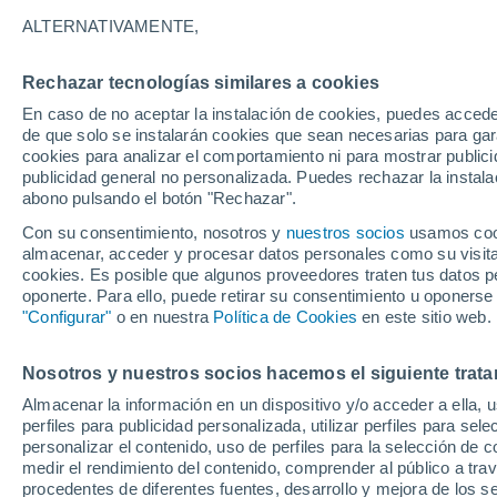
cumbres: descubre est
ALTERNATIVAMENTE,
¿Buscas un lugar para una escapada p
Rechazar tecnologías similares a cookies
contamos sobre una hermosa área prot
En caso de no aceptar la instalación de cookies, puedes accede
de que solo se instalarán cookies que sean necesarias para garan
hacer trekking en medio de la naturale
cookies para analizar el comportamiento ni para mostrar publici
publicidad general no personalizada. Puedes rechazar la instala
abono pulsando el botón "Rechazar".
Con su consentimiento, nosotros y
nuestros socios
usamos cooki
almacenar, acceder y procesar datos personales como su visita e
cookies. Es posible que algunos proveedores traten tus datos pe
oponerte. Para ello, puede retirar su consentimiento u oponerse
"Configurar"
o en nuestra
Política de Cookies
en este sitio web.
Nosotros y nuestros socios hacemos el siguiente trata
Almacenar la información en un dispositivo y/o acceder a ella, 
perfiles para publicidad personalizada, utilizar perfiles para sele
personalizar el contenido, uso de perfiles para la selección de c
medir el rendimiento del contenido, comprender al público a tra
procedentes de diferentes fuentes, desarrollo y mejora de los se