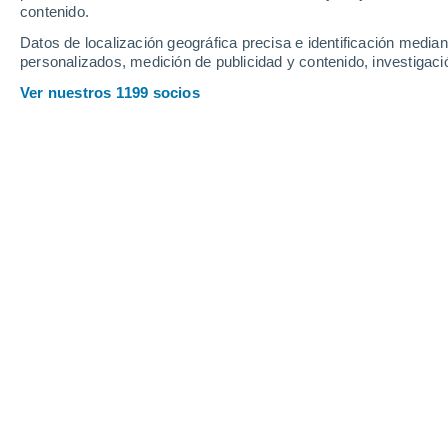
contenido.
Datos de localización geográfica precisa e identificación mediant
personalizados, medición de publicidad y contenido, investigació
Ver nuestros 1199 socios
El Monumento Natural El Morado es una unidad de alta m
Catalina Contreras
0
El
Monumento Natural El Morado
es 
emblemáticas del Cajón del Maipo y u
del trekking, la naturaleza y la monta
de Santiago
, y es conocido por su
ric
cordilleranos
, perfectos para hacer ca