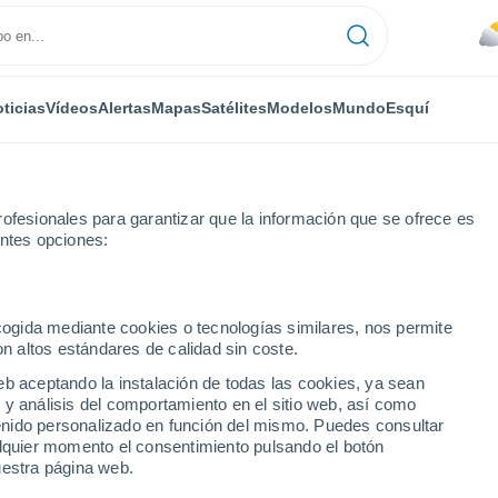
ticias
Vídeos
Alertas
Mapas
Satélites
Modelos
Mundo
Esquí
ONOMÍA
PLANTAS
TIEMPO LIBRE
ofesionales para garantizar que la información que se ofrece es
entes opciones:
ecogida mediante cookies o tecnologías similares, nos permite
on altos estándares de calidad sin coste.
tiago puedes visitar un monumento natural rodeado de imponentes cum
eb aceptando la instalación de todas las cookies, ya sean
 y análisis del comportamiento en el sitio web, así como
ntenido personalizado en función del mismo. Puedes consultar
go puedes visitar un
alquier momento el consentimiento pulsando el botón
uestra página web.
deado de imponentes