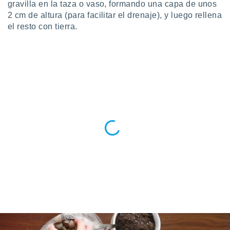
gravilla en la taza o vaso, formando una capa de unos
idad
2 cm de altura (para facilitar el drenaje), y luego rellena
a, utilizar
a
el resto con tierra.
 la
da, crear un
personalizar
o, uso de
a la
e contenido
do, medir el
 de la
medir el
 del
 comprender
 través de
s o a través
nación de
edentes de
fuentes,
y mejora de
os, uso de
ados con el