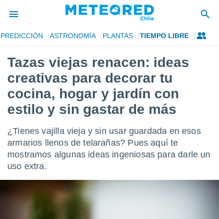
PREDICCIÓN
ASTRONOMÍA
PLANTAS
TIEMPO LIBRE
privacidad
Tazas viejas renacen: ideas
o de
eteored.cl)
creativas para decorar tu
borado por
es para
cocina, hogar y jardín con
ue la
estilo y sin gastar de más
 que se
e calidad.
eder a este
¿Tienes vajilla vieja y sin usar guardada en esos
ediante las
armarios llenos de telarañas? Pues aquí te
opciones:
mostramos algunas ideas ingeniosas para darle un
ookies y
uso extra.
e forma
d digital
ada, basada
mación