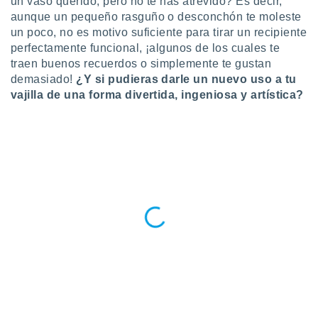
un vaso querido, pero no te has atrevido? Es decir,
aunque un pequeño rasguño o desconchón te moleste
do en
 mismo.
un poco, no es motivo suficiente para tirar un recipiente
sultar más
perfectamente funcional, ¡algunos de los cuales te
 en nuestra
traen buenos recuerdos o simplemente te gustan
 Cookies
y
demasiado!
¿Y si pudieras darle un nuevo uso a tu
ualquier
vajilla de una forma divertida, ingeniosa y artística?
ento
 botón
ación de
kies
 disponible
e nuestra
.
IVAMENTE,
as
 a cookies
 no aceptar
ón de