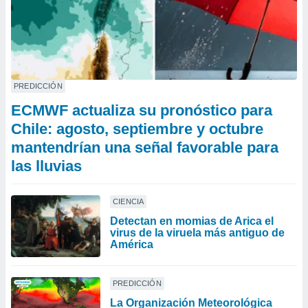
PREDICCIÓN
ECMWF actualiza su pronóstico para
Chile: agosto, septiembre y octubre
mantendrían una señal favorable para
las lluvias
CIENCIA
Detectan en momias de Arica el
virus de la viruela más antiguo de
América
PREDICCIÓN
La Organización Meteorológica