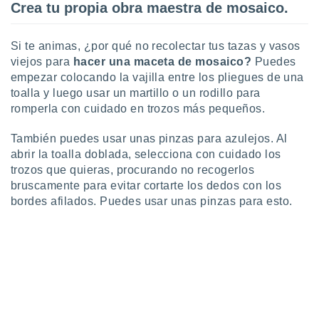
uedes
Crea tu propia obra maestra de mosaico.
uestro sitio
ed.cl. En
te
Si te animas, ¿por qué no recolectar tus tazas y vasos
 de que
viejos para
hacer una maceta de mosaico?
Puedes
talarán
empezar colocando la vajilla entre los pliegues de una
e sean
toalla y luego usar un martillo o un rodillo para
para
romperla con cuidado en trozos más pequeños.
a
por el sitio
También puedes usar unas pinzas para azulejos. Al
o se
cookies para
abrir la toalla doblada, selecciona con cuidado los
trozos que quieras, procurando no recogerlos
nto ni para
bruscamente para evitar cortarte los dedos con los
licidad o
bordes afilados. Puedes usar unas pinzas para esto.
ado, aunque
sualizar
general no
ada. Puedes
 instalación
y acceder a
io web a
ste abono