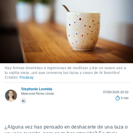
ediante
ecnologías
nos permite
estra
ara seguir
e contenido
stándares
ACEPTAR
sin coste.
Y
CONTINUAR
 botón
continuar",
der a la
CONFIGURACIÓN
ndo la
Hay formas divertidas e ingeniosas de reutilizar y dar un nuevo uso a
 de todas
tu vajilla vieja, ¡así que conserva tus tazas y vasos de té favoritos!
Crédito:
Pixabay
, ya sean
de nuestros
Stephanie Leonida
 nos
07/05/2026 20:02
Meteored Reino Unido
4 min
 y análisis
tamiento en
b, así como
un perfil
para
¿Alguna vez has pensado en deshacerte de una taza o
ublicidad y