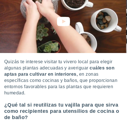
 seleccionar
o.
calización
precisa e
ión mediante
, publicidad
dos,
 publicidad
,
Quizás te interese visitar tu vivero local para elegir
ón de
algunas plantas adecuadas y averiguar
cuáles son
 desarrollo
s.
aptas para cultivar en interiores,
en zonas
específicas como cocinas y baños, que proporcionan
tros 1199
entornos favorables para las plantas que requieren
ios
humedad.
¿Qué tal si reutilizas tu vajilla para que sirva
como recipientes para utensilios de cocina o
de baño?