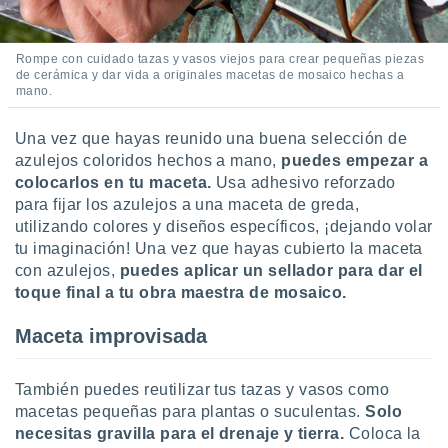
ento u
 de datos
Rompe con cuidado tazas y vasos viejos para crear pequeñas piezas
er momento
de cerámica y dar vida a originales macetas de mosaico hechas a
ic en
mano.
o en
Una vez que hayas reunido una buena selección de
 Cookies
en
azulejos coloridos hechos a mano,
puedes empezar a
eb.
colocarlos en tu maceta.
Usa adhesivo reforzado
para fijar los azulejos a una maceta de greda,
y
socios
utilizando colores y diseños específicos, ¡dejando volar
el
tu imaginación! Una vez que hayas cubierto la maceta
con azulejos,
puedes aplicar un sellador para dar el
to de
toque final a tu obra maestra de mosaico.
la
Maceta improvisada
 en un
 y/o acceder
 de datos
También puedes reutilizar tus tazas y vasos como
ara
macetas pequeñas para plantas o suculentas.
Solo
 anuncios
necesitas gravilla para el drenaje y tierra.
Coloca la
ar perfiles