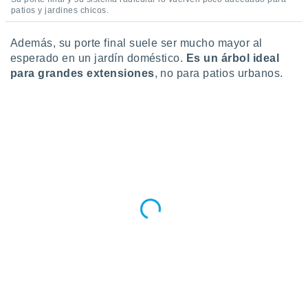
 seleccionar
patios y jardines chicos.
o.
calización
Además, su porte final suele ser mucho mayor al
precisa e
esperado en un jardín doméstico.
Es un árbol ideal
ión mediante
para grandes extensiones
, no para patios urbanos.
, publicidad
dos,
 publicidad
,
ón de
 desarrollo
s.
tros 1199
ios