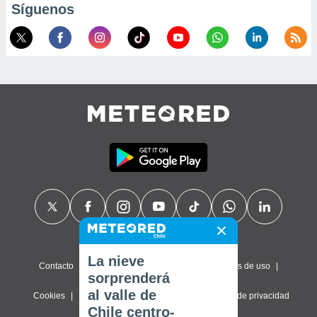
Síguenos
La nieve
Contacto
Sobre nosotros
FAQ
Términos de uso
sorprenderá
al valle de
Cookies
Política de privacidad
Configuración de privacidad
Chile centro-