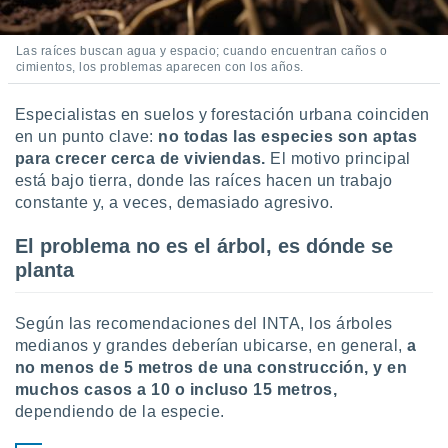
 botón
.
Las raíces buscan agua y espacio; cuando encuentran caños o
cimientos, los problemas aparecen con los años.
nto,
Especialistas en suelos y forestación urbana coinciden
cios
en un punto clave:
no todas las especies son aptas
kies,
para crecer cerca de viviendas.
El motivo principal
ores únicos
as similares
está bajo tierra, donde las raíces hacen un trabajo
nar,
constante y, a veces, demasiado agresivo.
rocesar
onales como
El problema no es el árbol, es dónde se
 este sitio
planta
recciones IP
ficadores de
 posible
Según las recomendaciones del INTA, los árboles
s
medianos y grandes deberían ubicarse, en general,
a
 traten tus
no menos de 5 metros de una construcción, y en
nales en
 interés
muchos casos a 10 o incluso 15 metros,
go a lo que
dependiendo de la especie.
nerte. Para
retirar su