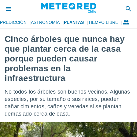
PREDICCIÓN
ASTRONOMÍA
PLANTAS
TIEMPO LIBRE
privacidad
Cinco árboles que nunca hay
o de
eteored.cl)
que plantar cerca de la casa
borado por
es para
porque pueden causar
ue la
problemas en la
 que se
e calidad.
infraestructura
eder a este
ediante las
opciones:
No todos los árboles son buenos vecinos. Algunas
especies, por su tamaño o sus raíces, pueden
ookies y
dañar cimientos, caños y veredas si se plantan
e forma
demasiado cerca de casa.
d digital
ada, basada
mación