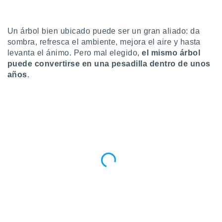
do en
 mismo.
Un árbol bien ubicado puede ser un gran aliado: da
sultar más
 en nuestra
sombra, refresca el ambiente, mejora el aire y hasta
 Cookies
y
levanta el ánimo. Pero mal elegido,
el mismo árbol
ualquier
puede convertirse en una pesadilla dentro de unos
años
.
ento
 botón
ación de
kies
 disponible
e nuestra
.
IVAMENTE,
as
 a cookies
 no aceptar
ón de