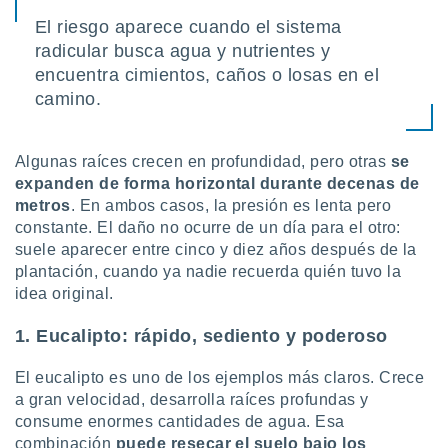
ento u
El riesgo aparece cuando el sistema
radicular busca agua y nutrientes y
 de datos
er momento
encuentra cimientos, caños o losas en el
ic en
camino.
o en
 Cookies
en
Algunas raíces crecen en profundidad, pero otras
se
eb.
expanden de forma horizontal durante decenas de
metros
. En ambos casos, la presión es lenta pero
y
socios
constante. El daño no ocurre de un día para el otro:
el
suele aparecer entre cinco y diez años después de la
plantación, cuando ya nadie recuerda quién tuvo la
to de
idea original.
la
1. Eucalipto: rápido, sediento y poderoso
 en un
 y/o acceder
El eucalipto es uno de los ejemplos más claros. Crece
 de datos
a gran velocidad, desarrolla raíces profundas y
ara
consume enormes cantidades de agua. Esa
 anuncios
ar perfiles
combinación
puede resecar el suelo bajo los