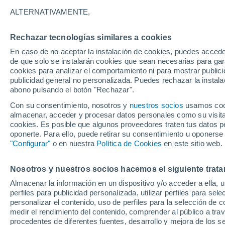
anuncian la primavera
ALTERNATIVAMENTE,
Con la primavera a las puertas, septie
Rechazar tecnologías similares a cookies
el huerto. Es tiempo de preparar la tie
En caso de no aceptar la instalación de cookies, puedes accede
de que solo se instalarán cookies que sean necesarias para garan
cosechas.
cookies para analizar el comportamiento ni para mostrar publici
publicidad general no personalizada. Puedes rechazar la instala
abono pulsando el botón "Rechazar".
Con su consentimiento, nosotros y
nuestros socios
usamos cooki
almacenar, acceder y procesar datos personales como su visita e
cookies. Es posible que algunos proveedores traten tus datos pe
oponerte. Para ello, puede retirar su consentimiento u oponerse
"Configurar"
o en nuestra
Política de Cookies
en este sitio web.
Nosotros y nuestros socios hacemos el siguiente trata
Almacenar la información en un dispositivo y/o acceder a ella, 
perfiles para publicidad personalizada, utilizar perfiles para sele
personalizar el contenido, uso de perfiles para la selección de c
medir el rendimiento del contenido, comprender al público a tra
procedentes de diferentes fuentes, desarrollo y mejora de los se