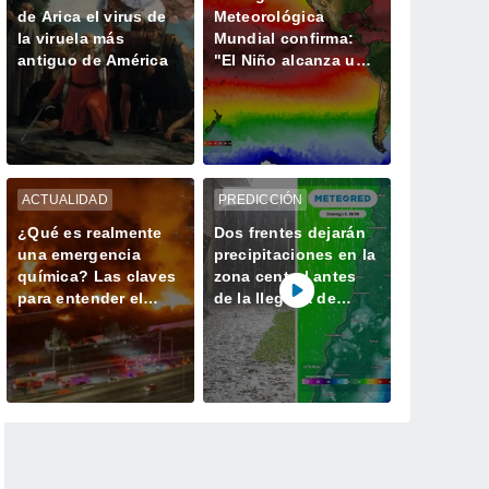
de Arica el virus de
Meteorológica
la viruela más
Mundial confirma:
antiguo de América
"El Niño alcanza una
fuerza no vista en
años"
ACTUALIDAD
PREDICCIÓN
¿Qué es realmente
Dos frentes dejarán
una emergencia
precipitaciones en la
química? Las claves
zona central antes
para entender el
de la llegada de
incendio industrial
heladas de hasta -3
de Quilicura
°C