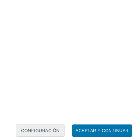
ntarse con siembras directas
gracias al
l sur conviene ser más cautelosos y
 hasta que los riesgos de heladas
rido y funcional
alimentos: las flores juegan un rol
que atraen polinizadores y controladores
propicio para sembrar una gran variedad de
CONFIGURACIÓN
ACEPTAR Y CONTINUAR