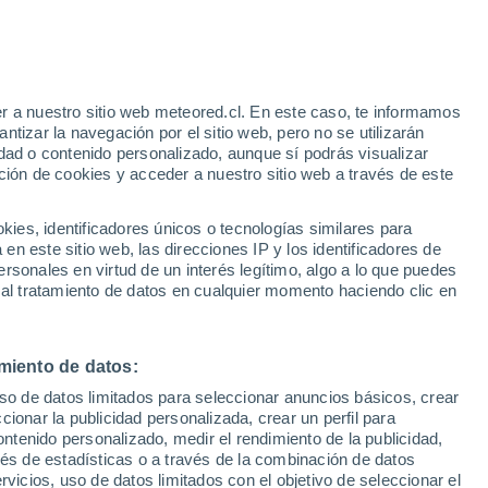
mbre marca el inicio de un nuevo ciclo en
rra, sembrar hortalizas y planificar
r a nuestro sitio web meteored.cl. En este caso, te informamos
tizar la navegación por el sitio web, pero no se utilizarán
dad o contenido personalizado, aunque sí podrás visualizar
ción de cookies y acceder a nuestro sitio web a través de este
es, identificadores únicos o tecnologías similares para
n este sitio web, las direcciones IP y los identificadores de
rsonales en virtud de un interés legítimo, algo a lo que puedes
 al tratamiento de datos en cualquier momento haciendo clic en
miento de datos:
uso de datos limitados para seleccionar anuncios básicos, crear
ccionar la publicidad personalizada, crear un perfil para
ontenido personalizado, medir el rendimiento de la publicidad,
vés de estadísticas o a través de la combinación de datos
rvicios, uso de datos limitados con el objetivo de seleccionar el