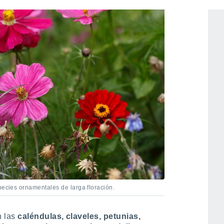
pecies ornamentales de larga floración.
n las
caléndulas, claveles, petunias,