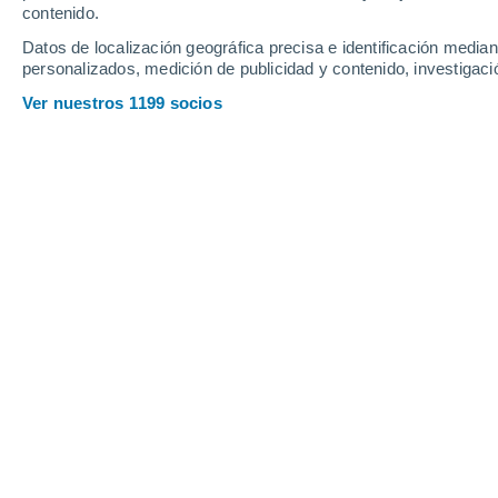
contenido.
Datos de localización geográfica precisa e identificación mediant
personalizados, medición de publicidad y contenido, investigació
Ver nuestros 1199 socios
Septiembre marca el inicio de una temporada clave para p
Tania Maldonado
30/08
Venegas
La primavera se acerca y septiembre e
fuerza en Chile. Con los días más lar
momento ideal para
preparar la tierr
qué cosechas
nos acompañarán en l