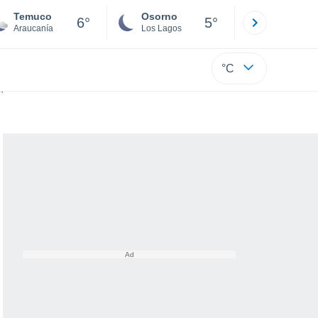
Temuco
Osorno
Puerto
6°
5°
Araucanía
Los Lagos
Los Lagos
°C
imavera