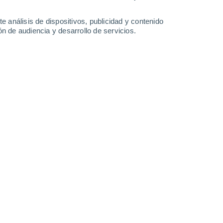
e análisis de dispositivos, publicidad y contenido
n de audiencia y desarrollo de servicios.
reparar el huerto y anticipar las cosechas.
/2025 10:01
5 min
s el mes en que los huertos despiertan con
gos y las temperaturas en ascenso, es el
a, sembrar nuevas especies y planificar
os próximos meses.