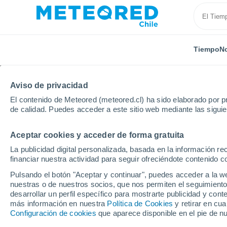
Tiempo
No
TODAS
ACTUALIDAD
CIENCIA
PREDICCIÓN
ASTR
Aviso de privacidad
El contenido de Meteored (meteored.cl) ha sido elaborado por pr
de calidad. Puedes acceder a este sitio web mediante las sigui
Aceptar cookies y acceder de forma gratuita
La publicidad digital personalizada, basada en la información r
financiar nuestra actividad para seguir ofreciéndote contenido c
Inicio
Noticias
Plantas
Qué sembrar en septiembr
Pulsando el botón "Aceptar y continuar", puedes acceder a la w
nuestras o de nuestros socios, que nos permiten el seguimiento
desarrollar un perfil específico para mostrarte publicidad y co
Qué sembrar en septie
más información en nuestra
Política de Cookies
y retirar en cu
Configuración de cookies
que aparece disponible en el pie de n
chileno: frutas, verdu