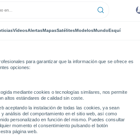
ticias
Vídeos
Alertas
Mapas
Satélites
Modelos
Mundo
Esquí
ONOMÍA
PLANTAS
TIEMPO LIBRE
ofesionales para garantizar que la información que se ofrece es
entes opciones:
ecogida mediante cookies o tecnologías similares, nos permite
on altos estándares de calidad sin coste.
e en el huerto chileno: frutas, verduras y hierbas que anuncian la pr
eb aceptando la instalación de todas las cookies, ya sean
 y análisis del comportamiento en el sitio web, así como
ntenido personalizado en función del mismo. Puedes consultar
mbre en el huerto
alquier momento el consentimiento pulsando el botón
uestra página web.
ras y hierbas que