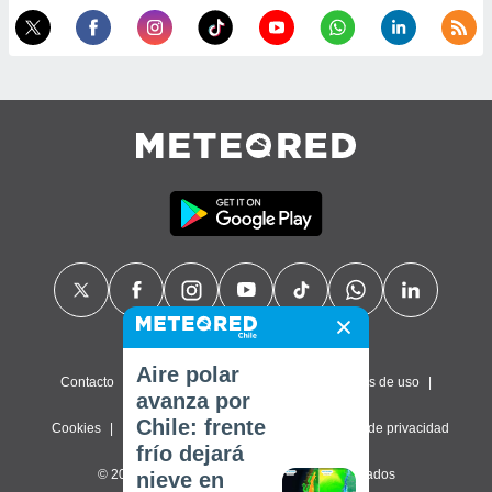
Aire polar
Contacto
Sobre nosotros
FAQ
Términos de uso
avanza por
Chile: frente
Cookies
Política de privacidad
Configuración de privacidad
frío dejará
© 2026 Meteored. Todos los derechos reservados
nieve en