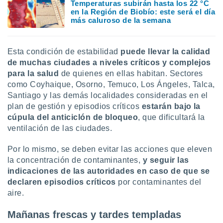
Temperaturas subirán hasta los 22 °C
ento u
en la Región de Biobío: este será el día
más caluroso de la semana
 de datos
er momento
ic en
Esta condición de estabilidad
puede llevar la calidad
o en
de muchas ciudades a niveles críticos y complejos
para la salud
de quienes en ellas habitan. Sectores
 Cookies
en
eb.
como Coyhaique, Osorno, Temuco, Los Ángeles, Talca,
Santiago y las demás localidades consideradas en el
y
plan de gestión y episodios críticos
estarán bajo la
socios
cúpula del anticiclón de bloqueo
, que dificultará la
el
ventilación de las ciudades.
to de
Por lo mismo, se deben evitar las acciones que eleven
la concentración de contaminantes,
y seguir las
la
indicaciones de las autoridades en caso de que se
 en un
declaren episodios críticos
por contaminantes del
 y/o acceder
 de datos
aire.
ara
 anuncios
Mañanas frescas y tardes templadas
ar perfiles