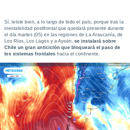
uedes
uestro sitio
ed.cl. En
te
Sí, leíste bien, a lo largo de todo el país, porque tras la
 de que
inestabilidad postfrontal que quedará presente durante
talarán
el día martes (05) en las regiones de La Araucanía, de
e sean
para
Los Ríos, Los Lagos y a Aysén,
se instalará sobre
a
Chile un gran anticiclón que bloqueará el paso de
por el sitio
los sistemas frontales
hacia el continente.
o se
cookies para
nto ni para
licidad o
ado, aunque
sualizar
general no
ada. Puedes
 instalación
y acceder a
io web a
ste abono