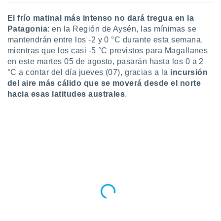
idad
a, utilizar
El frío matinal más intenso no dará tregua en la
a
Patagonia
: en la Región de Aysén, las mínimas se
 la
mantendrán entre los -2 y 0 °C durante esta semana,
mientras que los casi -5 °C previstos para Magallanes
da, crear un
en este martes 05 de agosto, pasarán hasta los 0 a 2
personalizar
o, uso de
°C a contar del día jueves (07), gracias a la
incursión
a la
del aire más cálido que se moverá desde el norte
e contenido
hacia esas latitudes australes
.
do, medir el
 de la
medir el
 del
 comprender
 través de
s o a través
nación de
edentes de
fuentes,
y mejora de
os, uso de
ados con el