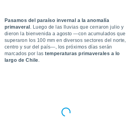
do en
 mismo.
sultar más
Pasamos del paraíso invernal a la anomalía
 en nuestra
primaveral
. Luego de las lluvias que cerraron julio y
 Cookies
y
dieron la bienvenida a agosto —con acumulados que
ualquier
superaron los 100 mm en diversos sectores del norte,
centro y sur del país—, los próximos días serán
ento
marcados por las
temperaturas primaverales a lo
 botón
ación de
largo de Chile
.
kies
 disponible
e nuestra
.
IVAMENTE,
as
 a cookies
 no aceptar
ón de