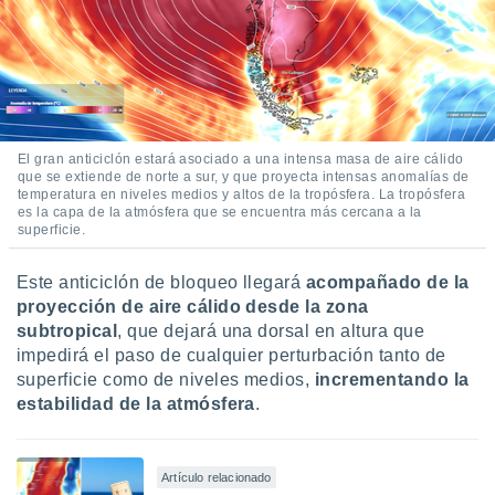
 botón
.
nto,
cios
kies,
El gran anticiclón estará asociado a una intensa masa de aire cálido
ores únicos
que se extiende de norte a sur, y que proyecta intensas anomalías de
temperatura en niveles medios y altos de la tropósfera. La tropósfera
as similares
es la capa de la atmósfera que se encuentra más cercana a la
nar,
superficie.
rocesar
onales como
 este sitio
Este anticiclón de bloqueo llegará
acompañado de la
recciones IP
proyección de aire cálido desde la zona
ficadores de
subtropical
, que dejará una dorsal en altura que
 posible
impedirá el paso de cualquier perturbación tanto de
s
superficie como de niveles medios,
incrementando la
 traten tus
estabilidad de la atmósfera
.
nales en
 interés
go a lo que
nerte. Para
Artículo relacionado
retirar su