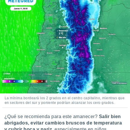
idad
a, utilizar
a
 la
da, crear un
personalizar
o, uso de
a la
e contenido
do, medir el
 de la
medir el
 del
 comprender
 través de
s o a través
nación de
La mínima bordeará los 2 grados en el centro capitalino, mientras que
edentes de
en sectores del sur y poniente podrían alcanzar los cero grados.
fuentes,
y mejora de
¿Qué se recomienda para este amanecer?
Salir bien
os, uso de
abrigados, evitar cambios bruscos de temperatura
ados con el
y cubrir boca y nariz
, especialmente en niños,