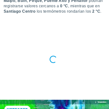
Maipo, Buin, Pirque, Puente Alto y Peñaflor
podrían
ento u
registrarse valores
cercanos a
0 °C
, mientras que en
Santiago Centro
los termómetros rondarían los
2 °C
.
 de datos
er momento
ic en
o en
 Cookies
en
eb.
y
socios
el
to de
la
 en un
 y/o acceder
 de datos
ara
 anuncios
ar perfiles