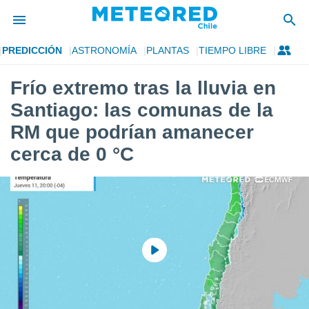
PREDICCIÓN
ASTRONOMÍA
PLANTAS
TIEMPO LIBRE
privacidad
Frío extremo tras la lluvia en
o de
eteored.cl)
Santiago: las comunas de la
borado por
es para
RM que podrían amanecer
ue la
cerca de 0 °C
 que se
e calidad.
eder a este
ediante las
opciones:
ookies y
e forma
d digital
ada, basada
mación