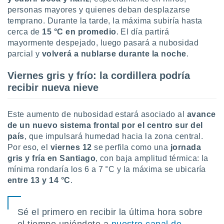
 seleccionar
personas mayores y quienes deban desplazarse
o.
temprano. Durante la tarde, la máxima subiría hasta
calización
cerca de
15 °C en promedio
. El día partirá
precisa e
mayormente despejado, luego pasará a nubosidad
ión mediante
parcial y
volverá a nublarse durante la noche
.
, publicidad
Viernes gris y frío: la cordillera podría
dos,
recibir nueva nieve
 publicidad
,
ón de
Este aumento de nubosidad estará asociado al
avance
 desarrollo
de un nuevo sistema frontal por el centro sur del
s.
país
, que impulsará humedad hacia la zona central.
tros 1199
Por eso, el
viernes 12
se perfila como una
jornada
ios
gris y fría en Santiago
, con baja amplitud térmica: la
mínima rondaría los 6 a 7 °C y la máxima se ubicaría
entre 13 y 14 °C
.
Sé el primero en recibir la última hora sobre