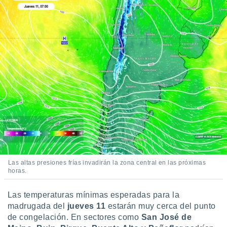
 botón
.
nto,
cios
kies,
ores únicos
as similares
nar,
rocesar
onales como
 este sitio
recciones IP
ficadores de
 posible
Las altas presiones frías invadirán la zona central en las próximas
s
horas.
 traten tus
nales en
Las temperaturas mínimas esperadas para la
 interés
go a lo que
madrugada del
jueves 11
estarán muy cerca del punto
nerte. Para
de congelación. En sectores como
San José de
retirar su