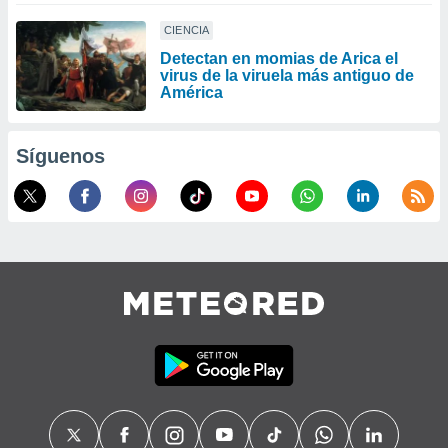
CIENCIA
Detectan en momias de Arica el
virus de la viruela más antiguo de
América
Síguenos