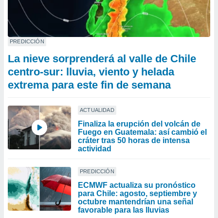
PREDICCIÓN
La nieve sorprenderá al valle de Chile
centro-sur: lluvia, viento y helada
extrema para este fin de semana
ACTUALIDAD
Finaliza la erupción del volcán de
Fuego en Guatemala: así cambió el
cráter tras 50 horas de intensa
actividad
PREDICCIÓN
ECMWF actualiza su pronóstico
para Chile: agosto, septiembre y
octubre mantendrían una señal
favorable para las lluvias