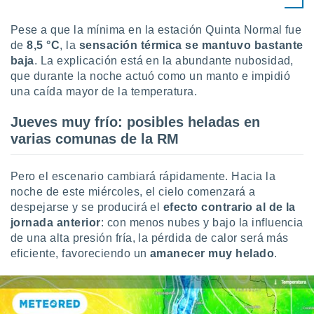
uedes
uestro sitio
Pese a que la mínima en la estación Quinta Normal fue
ed.cl. En
te
de
8,5 °C
, la
sensación térmica se mantuvo bastante
 de que
baja
. La explicación está en la abundante nubosidad,
talarán
que durante la noche actuó como un manto e impidió
e sean
una caída mayor de la temperatura.
para
a
Jueves muy frío: posibles heladas en
por el sitio
varias comunas de la RM
o se
cookies para
Pero el escenario cambiará rápidamente. Hacia la
nto ni para
licidad o
noche de este miércoles, el cielo comenzará a
despejarse y se producirá el
efecto contrario al de la
ado, aunque
jornada anterior
: con menos nubes y bajo la influencia
sualizar
de una alta presión fría, la pérdida de calor será más
general no
eficiente, favoreciendo un
amanecer muy helado
.
ada. Puedes
 instalación
y acceder a
io web a
ste abono