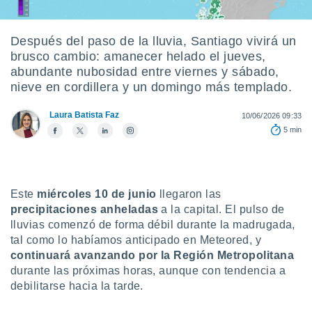
ediante
ecnologías
nos permite
Después del paso de la lluvia, Santiago vivirá un
estra
brusco cambio: amanecer helado el jueves,
ara seguir
e contenido
abundante nubosidad entre viernes y sábado,
stándares
nieve en cordillera y un domingo más templado.
ACEPTAR
sin coste.
Y
Laura Batista Faz
CONTINUAR
10/06/2026 09:33
 botón
5 min
continuar",
der a la
CONFIGURACIÓN
ndo la
 de todas
, ya sean
Este
miércoles 10 de junio
llegaron las
de nuestros
precipitaciones anheladas
a la capital. El pulso de
 nos
lluvias comenzó de forma débil durante la madrugada,
 y análisis
tal como lo habíamos anticipado en Meteored, y
tamiento en
continuará avanzando por la Región Metropolitana
b, así como
durante las próximas horas, aunque con tendencia a
un perfil
debilitarse hacia la tarde.
para
ublicidad y