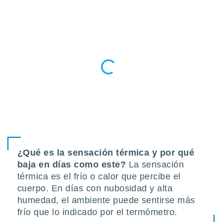
do en
 mismo.
sultar más
 en nuestra
 Cookies
y
ualquier
ento
 botón
ación de
kies
 disponible
e nuestra
.
¿Qué es la sensación térmica y por qué
IVAMENTE,
baja en días como este?
La sensación
térmica es el frío o calor que percibe el
as
cuerpo. En días con nubosidad y alta
 a cookies
humedad, el ambiente puede sentirse más
 no aceptar
frío que lo indicado por el termómetro.
ón de