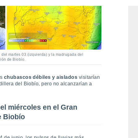
e del martes 03 (izquierda) y la madrugada del
ión de Biobío.
os
chubascos débiles y aislados
visitarían
illera del Biobío, pero no alcanzarían a
el miércoles en el Gran
e Biobío
 de junio, los pulsos de lluvias más