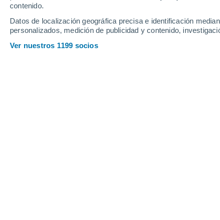
contenido.
Datos de localización geográfica precisa e identificación mediant
personalizados, medición de publicidad y contenido, investigació
Ver nuestros 1199 socios
La primera semana de junio 2025 inic
lluvias en el Gran Concepción
debid
frontal que, hasta el momento, arribarí
centro sur de Chile.
El sistema frontal llegaría a la
R