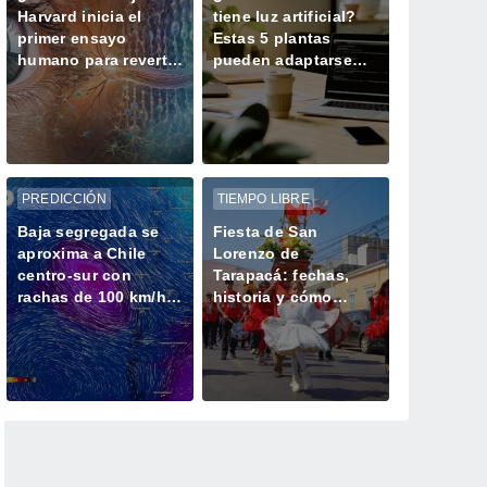
Harvard inicia el
tiene luz artificial?
primer ensayo
Estas 5 plantas
humano para revertir
pueden adaptarse
el envejecimiento
mejor al espacio de
celular
trabajo
PREDICCIÓN
TIEMPO LIBRE
Baja segregada se
Fiesta de San
aproxima a Chile
Lorenzo de
centro-sur con
Tarapacá: fechas,
rachas de 100 km/h:
historia y cómo
estas serán las
llegar a este
regiones más
tradicional festejo
afectadas
nortino