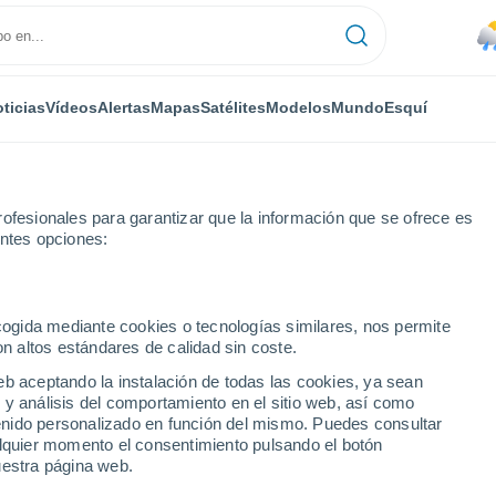
ticias
Vídeos
Alertas
Mapas
Satélites
Modelos
Mundo
Esquí
ONOMÍA
PLANTAS
TIEMPO LIBRE
ofesionales para garantizar que la información que se ofrece es
entes opciones:
ecogida mediante cookies o tecnologías similares, nos permite
on altos estándares de calidad sin coste.
eriores a los 40 km/h": Gran Concepción a la espera de lluvias por la l
eb aceptando la instalación de todas las cookies, ya sean
 y análisis del comportamiento en el sitio web, así como
ntenido personalizado en función del mismo. Puedes consultar
riores a los 40 km/h":
alquier momento el consentimiento pulsando el botón
uestra página web.
spera de lluvias por la