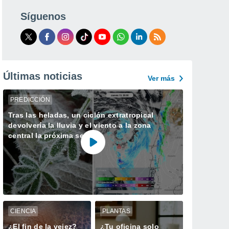
Síguenos
Últimas noticias
Ver más
PREDICCIÓN
Tras las heladas, un ciclón extratropical
devolvería la lluvia y el viento a la zona
central la próxima semana
CIENCIA
PLANTAS
¿El fin de la vejez?
¿Tu oficina solo