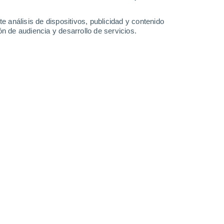
e análisis de dispositivos, publicidad y contenido
n de audiencia y desarrollo de servicios.
ia con
un tiempo atmosférico asociado a
o a la aproximación de un nuevo sistema
a con características débiles a la zona
egión de Biobío después del