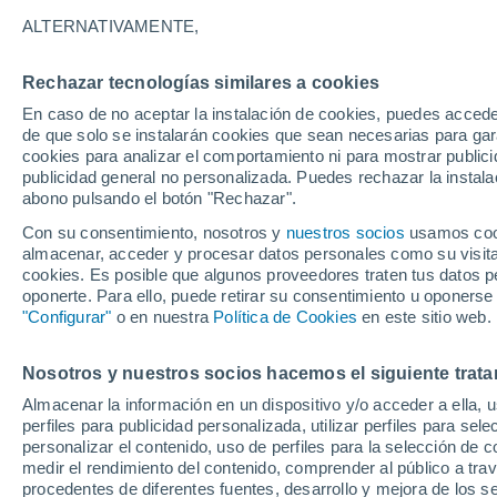
llegada de un sistema 
ALTERNATIVAMENTE,
A preparar las sopaipillas, los calzon
Rechazar tecnologías similares a cookies
Región de Biobío y el Gran Concepción
En caso de no aceptar la instalación de cookies, puedes accede
de que solo se instalarán cookies que sean necesarias para garan
los próximos días. Conoce el pronóstic
cookies para analizar el comportamiento ni para mostrar publici
publicidad general no personalizada. Puedes rechazar la instala
abono pulsando el botón "Rechazar".
Reina Campos Caba
02/0
Con su consentimiento, nosotros y
nuestros socios
usamos cooki
almacenar, acceder y procesar datos personales como su visita e
cookies. Es posible que algunos proveedores traten tus datos pe
oponerte. Para ello, puede retirar su consentimiento u oponerse
"Configurar"
o en nuestra
Política de Cookies
en este sitio web.
Nosotros y nuestros socios hacemos el siguiente trata
Almacenar la información en un dispositivo y/o acceder a ella, 
perfiles para publicidad personalizada, utilizar perfiles para sele
personalizar el contenido, uso de perfiles para la selección de c
medir el rendimiento del contenido, comprender al público a tra
procedentes de diferentes fuentes, desarrollo y mejora de los se