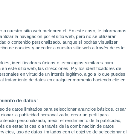
frontal
es rotos, el mate y mucho más, porque la
 tendrán una visita meteorológica durante
r a nuestro sitio web meteored.cl. En este caso, te informamos
tizar la navegación por el sitio web, pero no se utilizarán
o de lluvias y viento para tu comuna.
dad o contenido personalizado, aunque sí podrás visualizar
ción de cookies y acceder a nuestro sitio web a través de este
6/2025 10:01
4 min
es, identificadores únicos o tecnologías similares para
n este sitio web, las direcciones IP y los identificadores de
rsonales en virtud de un interés legítimo, algo a lo que puedes
 al tratamiento de datos en cualquier momento haciendo clic en
miento de datos:
uso de datos limitados para seleccionar anuncios básicos, crear
ccionar la publicidad personalizada, crear un perfil para
ontenido personalizado, medir el rendimiento de la publicidad,
vés de estadísticas o a través de la combinación de datos
rvicios, uso de datos limitados con el objetivo de seleccionar el