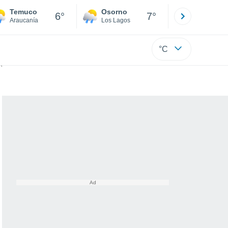
Temuco
Osorno
Puerto
6°
7°
Araucanía
Los Lagos
Los Lagos
°C
legada de un sistema frontal