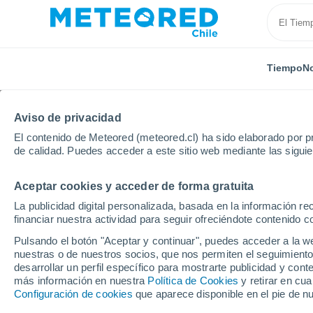
Tiempo
No
TODAS
ACTUALIDAD
CIENCIA
PREDICCIÓN
ASTR
Aviso de privacidad
El contenido de Meteored (meteored.cl) ha sido elaborado por pr
de calidad. Puedes acceder a este sitio web mediante las sigui
Aceptar cookies y acceder de forma gratuita
La publicidad digital personalizada, basada en la información r
financiar nuestra actividad para seguir ofreciéndote contenido c
Inicio
Noticias
Predicción
"Rachas de viento sup
Pulsando el botón "Aceptar y continuar", puedes acceder a la w
nuestras o de nuestros socios, que nos permiten el seguimiento
desarrollar un perfil específico para mostrarte publicidad y co
"Rachas de viento supe
más información en nuestra
Política de Cookies
y retirar en cu
Configuración de cookies
que aparece disponible en el pie de n
Gran Concepción a la e