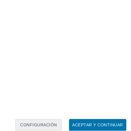
 las lluvias acumularían montos de 5 mm en
e y 2 mm en Concepción.
CONFIGURACIÓN
ACEPTAR Y CONTINUAR