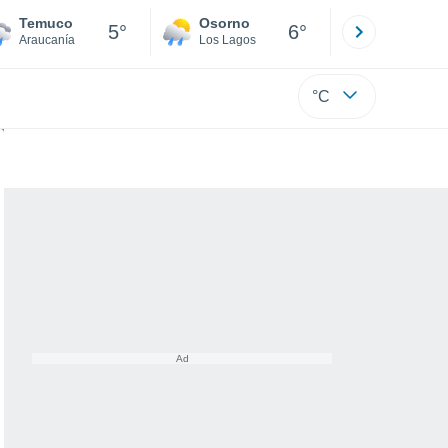
Temuco
Osorno
Puerto
5°
6°
Araucanía
Los Lagos
Los Lagos
°C
 este día