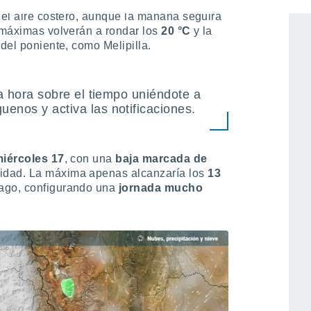
acia la tarde. La mínima no bajaría tanto
del aire costero, aunque la mañana seguirá
 máximas volverán a rondar los
20 °C
y la
 del poniente, como Melipilla.
ma hora sobre el tiempo uniéndote a
guenos y activa las notificaciones.
iércoles 17
, con una
baja marcada de
idad. La máxima apenas alcanzaría los
13
ago, configurando una
jornada mucho