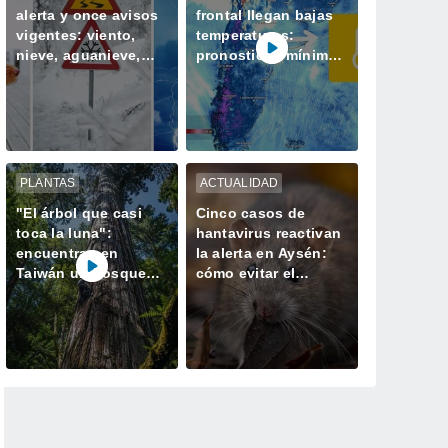
alerta y once avisos
frontal llegan bajas
vigentes: viento,
temperaturas:
nieve, aguanieve,
pronostican mínimas
tormentas y heladas
bajo cero en la zona
afectarán a Chile
central
PLANTAS
ACTUALIDAD
"El árbol que casi
Cinco casos de
toca la luna":
hantavirus reactivan
encuentran en
la alerta en Aysén:
Taiwán un bosque
cómo evitar el
perdido con el
contagio
ejemplar más alto de
Asia