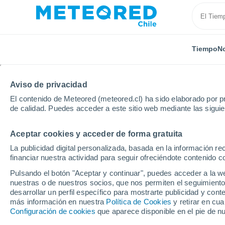
Tiempo
No
TODAS
ACTUALIDAD
CIENCIA
PREDICCIÓN
ASTR
Aviso de privacidad
El contenido de Meteored (meteored.cl) ha sido elaborado por pr
de calidad. Puedes acceder a este sitio web mediante las sigui
Aceptar cookies y acceder de forma gratuita
La publicidad digital personalizada, basada en la información r
financiar nuestra actividad para seguir ofreciéndote contenido c
Inicio
Noticias
Predicción
Santiago inicia la sem
Pulsando el botón "Aceptar y continuar", puedes acceder a la w
nuestras o de nuestros socios, que nos permiten el seguimiento
desarrollar un perfil específico para mostrarte publicidad y co
Santiago inicia la sem
más información en nuestra
Política de Cookies
y retirar en cu
Configuración de cookies
que aparece disponible en el pie de n
pero el frío y las lluv