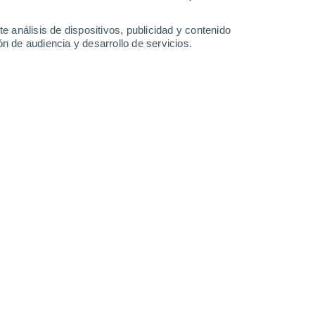
e análisis de dispositivos, publicidad y contenido
n de audiencia y desarrollo de servicios.
mos de más de 20 grados al posible regreso de las lluvias a la
14/06/2026 08:04
5 min
d a la
Región Metropolitana
. Incluso, una
s rachas de viento
y algunos chubascos
 En este escenario más variable, la máxima
specialmente en Santiago centro.