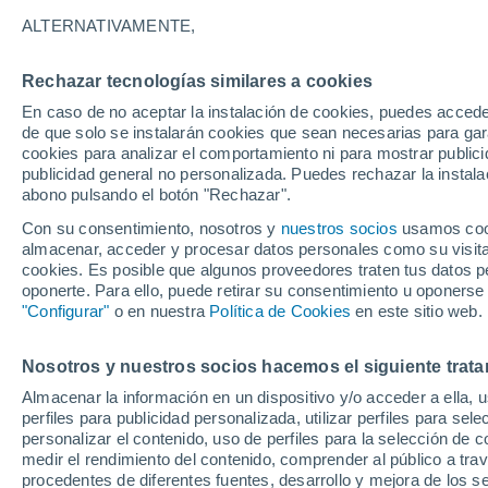
este día
ALTERNATIVAMENTE,
La semana comenzará con mañanas frí
Rechazar tecnologías similares a cookies
la nubosidad, el viento y una posible i
En caso de no aceptar la instalación de cookies, puedes accede
de que solo se instalarán cookies que sean necesarias para garan
chubascos y nieve en cordillera. ¿Llov
cookies para analizar el comportamiento ni para mostrar publici
publicidad general no personalizada. Puedes rechazar la instala
abono pulsando el botón "Rechazar".
Con su consentimiento, nosotros y
nuestros socios
usamos cooki
almacenar, acceder y procesar datos personales como su visita e
cookies. Es posible que algunos proveedores traten tus datos pe
oponerte. Para ello, puede retirar su consentimiento u oponerse
"Configurar"
o en nuestra
Política de Cookies
en este sitio web.
Nosotros y nuestros socios hacemos el siguiente trata
Almacenar la información en un dispositivo y/o acceder a ella, 
perfiles para publicidad personalizada, utilizar perfiles para sele
personalizar el contenido, uso de perfiles para la selección de c
medir el rendimiento del contenido, comprender al público a tra
procedentes de diferentes fuentes, desarrollo y mejora de los se