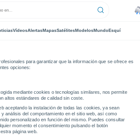
ticias
Vídeos
Alertas
Mapas
Satélites
Modelos
Mundo
Esquí
ONOMÍA
PLANTAS
TIEMPO LIBRE
ofesionales para garantizar que la información que se ofrece es
entes opciones:
ecogida mediante cookies o tecnologías similares, nos permite
on altos estándares de calidad sin coste.
ana con más de 20 °C, pero el frío y las lluvias podrían regresar desde
eb aceptando la instalación de todas las cookies, ya sean
 y análisis del comportamiento en el sitio web, así como
ntenido personalizado en función del mismo. Puedes consultar
ana con más de 20 °C,
alquier momento el consentimiento pulsando el botón
uestra página web.
ias podrían regresar desde