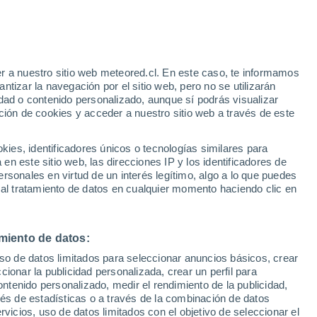
as y tardes templadas en Santiago, pero
nestabilidad podrían abrir paso a
r a nuestro sitio web meteored.cl. En este caso, te informamos
tizar la navegación por el sitio web, pero no se utilizarán
erá el Día del Padre?
dad o contenido personalizado, aunque sí podrás visualizar
ción de cookies y acceder a nuestro sitio web a través de este
es, identificadores únicos o tecnologías similares para
n este sitio web, las direcciones IP y los identificadores de
rsonales en virtud de un interés legítimo, algo a lo que puedes
 al tratamiento de datos en cualquier momento haciendo clic en
miento de datos:
uso de datos limitados para seleccionar anuncios básicos, crear
ccionar la publicidad personalizada, crear un perfil para
ontenido personalizado, medir el rendimiento de la publicidad,
vés de estadísticas o a través de la combinación de datos
rvicios, uso de datos limitados con el objetivo de seleccionar el