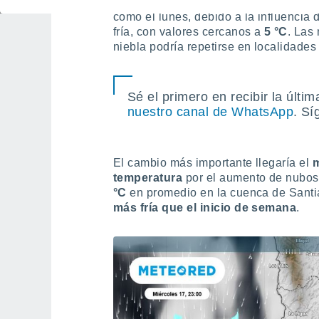
El
martes 16
aumentará la nubosidad h
como el lunes, debido a la influencia 
fría, con valores cercanos a
5 °C
. Las
niebla podría repetirse en localidades
Sé el primero en recibir la últi
nuestro canal de WhatsApp
. Sí
El cambio más importante llegaría el
m
temperatura
por el aumento de nubos
°C
en promedio en la cuenca de Santi
más fría que el inicio de semana
.