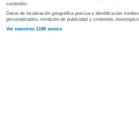
contenido.
Datos de localización geográfica precisa e identificación mediant
personalizados, medición de publicidad y contenido, investigació
Ver nuestros 1199 socios
Esta semana llegan grandes cambios en el tiempo: pasare
Región Metropolitana.
Laura Batista Faz
Desde este viernes volvió la nubosida
inestabilidad en altura provocó
fuerte
en sectores del oriente de la capital.
ha rondado los
17 °C
en la cuenca, e