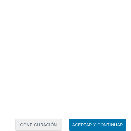
y permitirá que los termómetros vuelvan a alzarse sobre
opolitana podría registrar
nubosidad
lmente en rutas y sectores bajos, por lo que
 temprano.
capas
: el amanecer estará frío, pero la tarde
 la máxima podría
superar en más de 5
uinta Normal, cercana a 16 °C.
 y posible inestabilidad a
CONFIGURACIÓN
ACEPTAR Y CONTINUAR