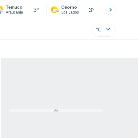
Temuco
Osorno
Puerto
3°
3°
Araucanía
Los Lagos
Los Lagos
°C
das matinales en estas zonas