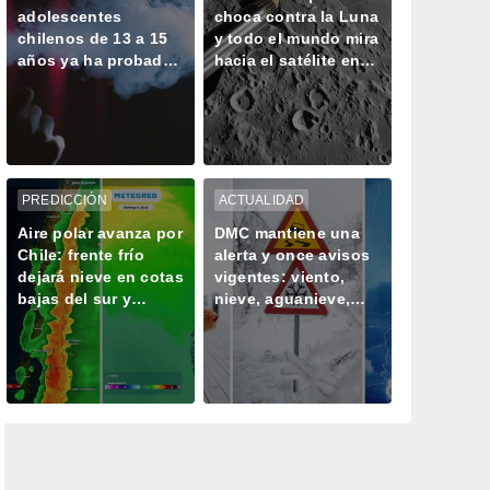
adolescentes
choca contra la Luna
chilenos de 13 a 15
y todo el mundo mira
años ya ha probado
hacia el satélite en
un vapeador
busca del cráter
PREDICCIÓN
ACTUALIDAD
Aire polar avanza por
DMC mantiene una
Chile: frente frío
alerta y once avisos
dejará nieve en cotas
vigentes: viento,
bajas del sur y
nieve, aguanieve,
centro del país este
tormentas y heladas
fin de semana
afectarán a Chile