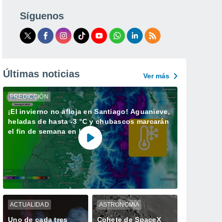
Síguenos
Últimas noticias
Ver más
PREDICCIÓN
¡El invierno no afloja en Santiago! Aguanieve,
heladas de hasta -3 °C y chubascos marcarán
el fin de semana en la RM
ACTUALIDAD
ASTRONOMÍA
Uno de cada tres
Cohete de SpaceX