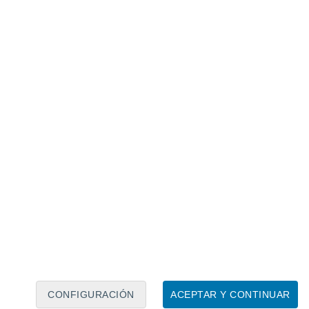
elo europeo ECMWF
—referencia
 las temperaturas mínimas en el centro de
°C
, aunque algunos sectores puntuales
as comunas como Colina y
 y 1 °C este sábado,
 Maipo podrían llegar a 0 °C e
ro en sectores más altos de la
ta a la
ocurrencia de heladas locales en
olitana
, especialmente en sectores rurales
e tarde: máximas rozarán los
CONFIGURACIÓN
ACEPTAR Y CONTINUAR