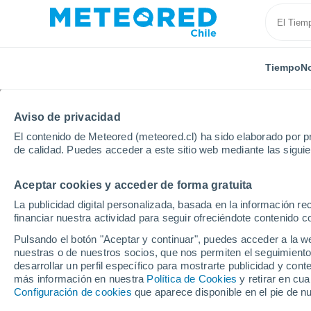
Tiempo
No
TODAS
ACTUALIDAD
CIENCIA
PREDICCIÓN
ASTR
Aviso de privacidad
El contenido de Meteored (meteored.cl) ha sido elaborado por pr
de calidad. Puedes acceder a este sitio web mediante las sigui
Aceptar cookies y acceder de forma gratuita
La publicidad digital personalizada, basada en la información r
financiar nuestra actividad para seguir ofreciéndote contenido c
Inicio
Noticias
Predicción
Temperaturas se dispa
Pulsando el botón "Aceptar y continuar", puedes acceder a la w
nuestras o de nuestros socios, que nos permiten el seguimiento
desarrollar un perfil específico para mostrarte publicidad y co
Temperaturas se dispar
más información en nuestra
Política de Cookies
y retirar en cu
Configuración de cookies
que aparece disponible en el pie de n
Región Metropolitana,