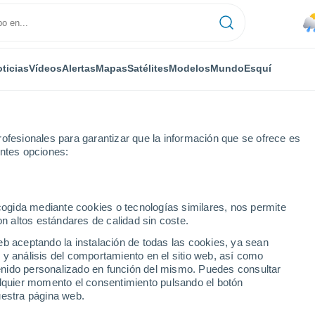
ticias
Vídeos
Alertas
Mapas
Satélites
Modelos
Mundo
Esquí
ONOMÍA
PLANTAS
TIEMPO LIBRE
ofesionales para garantizar que la información que se ofrece es
entes opciones:
ecogida mediante cookies o tecnologías similares, nos permite
on altos estándares de calidad sin coste.
ran hasta los 30 °C en la Región Metropolitana, pero ojo con las hela
eb aceptando la instalación de todas las cookies, ya sean
 y análisis del comportamiento en el sitio web, así como
ntenido personalizado en función del mismo. Puedes consultar
an hasta los 30 °C en la
alquier momento el consentimiento pulsando el botón
uestra página web.
 pero ojo con las heladas