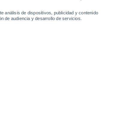
e análisis de dispositivos, publicidad y contenido
n de audiencia y desarrollo de servicios.
tará jornadas de fuertes
das este sábado y un marcado
odría llevar las máximas cerca de
/2026 12:02
4 min
 por la Región Metropolitana (RM), la
mponerse nuevamente sobre Santiago.
s todavía persistieron algunas
ntal, la influencia anticiclónica ya