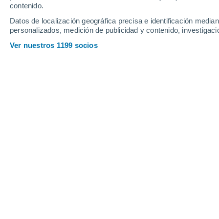
contenido.
Datos de localización geográfica precisa e identificación mediant
personalizados, medición de publicidad y contenido, investigació
Ver nuestros 1199 socios
La Región Metropolitana enfren
contrastes térmicos, con hela
ascenso de temperaturas que p
los 30 °C.
Javier Hernández
08/05
Oramas
Luego del paso de las precipitaciones
estabilidad atmosférica comenzó a i
Aunque durante el pasado jueve
nubes remanentes del sistema fro