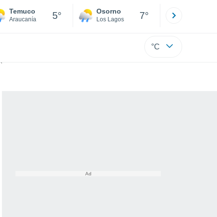
Temuco
Osorno
Puerto
5°
7°
Araucanía
Los Lagos
Los Lagos
°C