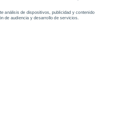
ez de caer nieve, cae agua
. Donde
álido.
e análisis de dispositivos, publicidad y contenido
n de audiencia y desarrollo de servicios.
da por el
Servicio Nacional de Prevención y
) y l
a información del
modelo del
arán las lluvias
en esta zona del país?
¿se
 la inestabilidad atmosférica
durante los
a continuación.