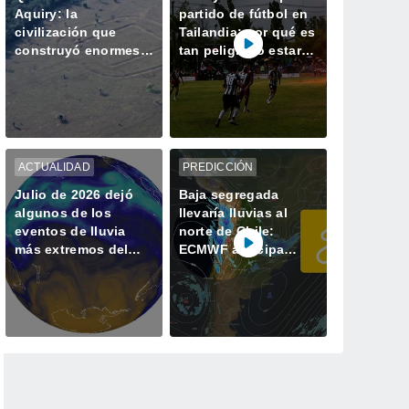
Aquiry: la
partido de fútbol en
civilización que
Tailandia: por qué es
construyó enormes
tan peligroso estar a
geoglifos en la
la intemperie durante
Amazonía hace 2.500
una tormenta
años
ACTUALIDAD
PREDICCIÓN
Julio de 2026 dejó
Baja segregada
algunos de los
llevaría lluvias al
eventos de lluvia
norte de Chile:
más extremos del
ECMWF anticipa
último tiempo
precipitaciones entre
Arica y Coquimbo