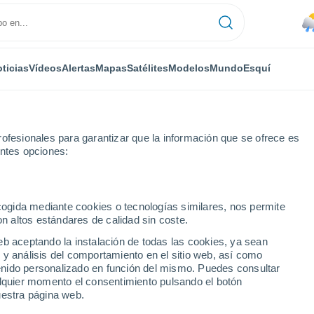
ticias
Vídeos
Alertas
Mapas
Satélites
Modelos
Mundo
Esquí
ONOMÍA
PLANTAS
TIEMPO LIBRE
ofesionales para garantizar que la información que se ofrece es
entes opciones:
ecogida mediante cookies o tecnologías similares, nos permite
on altos estándares de calidad sin coste.
vincia de Los Andes por tormentas eléctricas y lluvia
eb aceptando la instalación de todas las cookies, ya sean
 y análisis del comportamiento en el sitio web, así como
ntenido personalizado en función del mismo. Puedes consultar
vincia de Los Andes por
alquier momento el consentimiento pulsando el botón
uestra página web.
lluvia