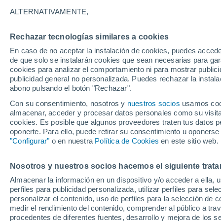
ALTERNATIVAMENTE,
Se pronostica una semana atmósferica 
precordillerano de la Región de Valpar
Rechazar tecnologías similares a cookies
presentar los próximos días.
En caso de no aceptar la instalación de cookies, puedes accede
de que solo se instalarán cookies que sean necesarias para garan
cookies para analizar el comportamiento ni para mostrar publici
Reina Campos Caba
09/0
publicidad general no personalizada. Puedes rechazar la instala
abono pulsando el botón "Rechazar".
Con su consentimiento, nosotros y
nuestros socios
usamos cooki
La inestabilidad atmosférica en la C
almacenar, acceder y procesar datos personales como su visita e
acompañado desde hace varias semana
cookies. Es posible que algunos proveedores traten tus datos pe
de este domingo (08 de enero)
se reg
oponerte. Para ello, puede retirar su consentimiento u oponerse
caminos
en el tramo que recorre el
"Configurar"
o en nuestra
Política de Cookies
en este sitio web.
observó en la localidad de
San Esteb
durante la madrugada
de este lunes 
Nosotros y nuestros socios hacemos el siguiente trata
San Francisco.
Almacenar la información en un dispositivo y/o acceder a ella, 
perfiles para publicidad personalizada, utilizar perfiles para sele
personalizar el contenido, uso de perfiles para la selección de c
¿Por qué tenemos
lluvia en la
medir el rendimiento del contenido, comprender al público a tra
debería ser nieve? Esto se deb
procedentes de diferentes fuentes, desarrollo y mejora de los se