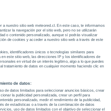
movida para el sector cordillerano y
aíso. Atención a las lluvias que se puedan
r a nuestro sitio web meteored.cl. En este caso, te informamos
tizar la navegación por el sitio web, pero no se utilizarán
dad o contenido personalizado, aunque sí podrás visualizar
1/2023 14:38
1 min
ción de cookies y acceder a nuestro sitio web a través de este
es, identificadores únicos o tecnologías similares para
ordillera de
Los Andes
nos ha
n este sitio web, las direcciones IP y los identificadores de
s. Como consecuencia de ello, la jornada
rsonales en virtud de un interés legítimo, algo a lo que puedes
istraron personas aisladas y cortes de
 al tratamiento de datos en cualquier momento haciendo clic en
 Río Aconcagua.
Situación similar se
an, donde rescataron a personas
(09 de enero) por el desborde del estero
miento de datos:
uso de datos limitados para seleccionar anuncios básicos, crear
ccionar la publicidad personalizada, crear un perfil para
ontenido personalizado, medir el rendimiento de la publicidad,
 Cordillera de Los Andes
, cuando
vés de estadísticas o a través de la combinación de datos
e a que la
isoterma 0°C
está a una
rvicios, uso de datos limitados con el objetivo de seleccionar el