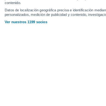
altitud mayor, por lo tanto,
en v
contenido.
había aire frío, ahora hay aire c
Datos de localización geográfica precisa e identificación mediant
personalizados, medición de publicidad y contenido, investigació
Ver nuestros 1199 socios
Considerando la Alerta Amarilla emiti
Respuesta ante Desastres
(SENAPRED
ECMWF,
cabe preguntarnos ¿
continu
pronostica alguna
intensificación de
próximos días? Revisa las respuestas 