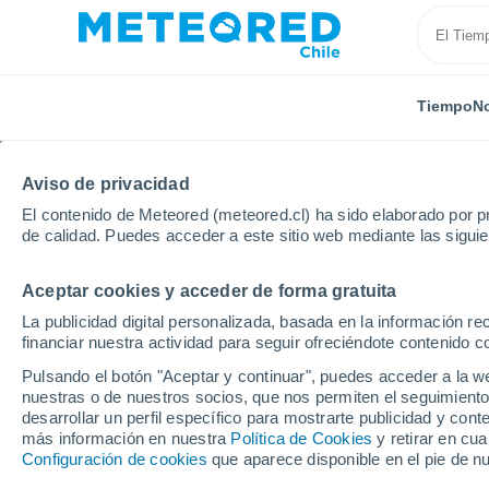
Tiempo
No
TODAS
ACTUALIDAD
CIENCIA
PREDICCIÓN
ASTR
Aviso de privacidad
El contenido de Meteored (meteored.cl) ha sido elaborado por pr
de calidad. Puedes acceder a este sitio web mediante las sigui
Aceptar cookies y acceder de forma gratuita
La publicidad digital personalizada, basada en la información r
financiar nuestra actividad para seguir ofreciéndote contenido c
Inicio
Noticias
Predicción
Alerta Amarilla en Pro
Pulsando el botón "Aceptar y continuar", puedes acceder a la w
nuestras o de nuestros socios, que nos permiten el seguimiento
desarrollar un perfil específico para mostrarte publicidad y co
Alerta Amarilla en Pro
más información en nuestra
Política de Cookies
y retirar en cu
Configuración de cookies
que aparece disponible en el pie de n
tormentas eléctricas y 