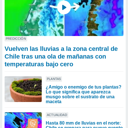
PREDICCIÓN
Vuelven las lluvias a la zona central de
Chile tras una ola de mañanas con
temperaturas bajo cero
PLANTAS
¿Amigo o enemigo de tus plantas?
Lo que significa que aparezca
musgo sobre el sustrato de una
maceta
ACTUALIDAD
Hasta 80 mm de lluvias en el norte:
Chile se prepara para nuevo evento