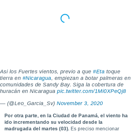
 botón
.
nto,
cios
kies,
ores únicos
as similares
nar,
rocesar
onales como
Asi los Fuertes vientos, previo a que
#Eta
toque
 este sitio
tierra en
#Nicaragua
, empiezan a botar palmeras en
recciones IP
comunidades de Sandy Bay. Siga la cobertura de
ficadores de
huracán en Nicaragua
pic.twitter.com/1Mi0XPeQj8
 posible
s
— (@Leo_Garcia_Sv)
November 3, 2020
 traten tus
nales en
 interés
Por otra parte, en la Ciudad de Panamá, el viento ha
go a lo que
ido incrementando su velocidad desde la
nerte. Para
madrugada del martes (03).
Es preciso mencionar
retirar su