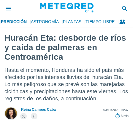
PREDICCIÓN
ASTRONOMÍA
PLANTAS
TIEMPO LIBRE
privacidad
Huracán Eta: desborde de ríos
o de
eteored.cl)
y caída de palmeras en
borado por
es para
Centroamérica
ue la
 que se
Hasta el momento, Honduras ha sido el país más
e calidad.
eder a este
afectado por las intensas lluvias del huracán Eta.
ediante las
Lo más peligroso que se prevé son las marejadas
opciones:
ciclónicas y precipitaciones hasta este viernes. Los
registros de los daños, a continuación.
ookies y
e forma
Reina Campos Caba
03/11/2020 14:37
3 min
d digital
ada, basada
mación