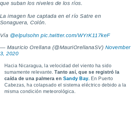
uedes
que suban los niveles de los ríos.
uestro sitio
ed.cl. En
La imagen fue captada en el río Satre en
te
Sonaguera, Colón.
 de que
talarán
Vía
@elpulsohn
pic.twitter.com/WYrK117keF
e sean
para
a
— Mauricio Orellana (@MauriOrellanaSV)
November
por el sitio
3, 2020
o se
cookies para
Hacia Nicaragua, la velocidad del viento ha sido
sumamente relevante.
Tanto así, que se registró la
nto ni para
caída de una palmera en
Sandy Bay.
En Puerto
licidad o
Cabezas, ha colapsado el sistema eléctrico debido a la
ado, aunque
misma condición meteorológica.
sualizar
general no
ada. Puedes
 instalación
y acceder a
io web a
ste abono