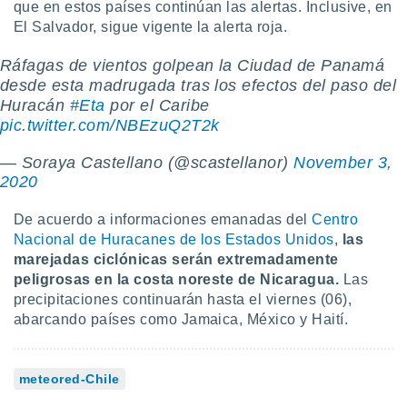
que en estos países continúan las alertas. Inclusive, en
ento u
El Salvador, sigue vigente la alerta roja.
 de datos
Ráfagas de vientos golpean la Ciudad de Panamá
er momento
ic en
desde esta madrugada tras los efectos del paso del
o en
Huracán
#Eta
por el Caribe
pic.twitter.com/NBEzuQ2T2k
 Cookies
en
eb.
— Soraya Castellano (@scastellanor)
November 3,
2020
y
socios
De acuerdo a informaciones emanadas del
Centro
el
Nacional de Huracanes de los Estados Unidos
,
las
to de
marejadas ciclónicas serán extremadamente
peligrosas en la costa noreste de Nicaragua.
Las
la
precipitaciones continuarán hasta el viernes (06),
 en un
abarcando países como Jamaica, México y Haití.
 y/o acceder
 de datos
ara
meteored-Chile
 anuncios
ar perfiles