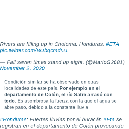
do en
 mismo.
sultar más
 en nuestra
 Cookies
y
ualquier
Rivers are filling up in Choloma, Honduras.
#ETA
ento
pic.twitter.com/BObqcmdI21
 botón
ación de
— Fall seven times stand up eight. (@MarioG2681)
kies
 disponible
November 2, 2020
e nuestra
.
Condición similar se ha observado en otras
localidades de este país.
Por ejemplo en el
IVAMENTE,
departamento de Colón, el río Satre arrasó con
todo.
Es asombrosa la fuerza con la que el agua se
as
abre paso, debido a la constante lluvia.
 a cookies
#Honduras
: Fuertes lluvias por el huracán
#Eta
se
 no aceptar
ón de
registran en el departamento de Colón provocando