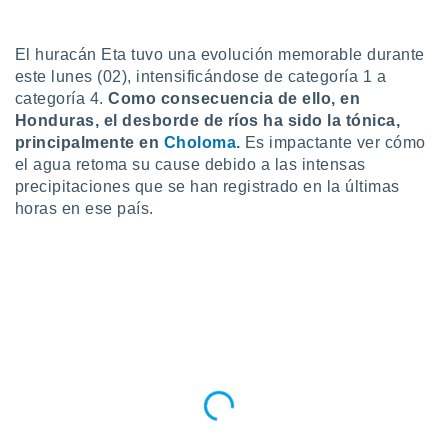
ediante
ecnologías
nos permite
El huracán Eta tuvo una evolución memorable durante
estra
este lunes (02), intensificándose de categoría 1 a
ara seguir
categoría 4.
Como consecuencia de ello, en
e contenido
stándares
Honduras, el desborde de ríos ha sido la tónica,
ACEPTAR
sin coste.
principalmente en
Choloma.
Es impactante ver cómo
Y
el agua retoma su cause debido a las intensas
CONTINUAR
 botón
precipitaciones que se han registrado en la últimas
continuar",
der a la
horas en ese país.
CONFIGURACIÓN
ndo la
 de todas
, ya sean
de nuestros
 nos
 y análisis
tamiento en
b, así como
un perfil
para
ublicidad y