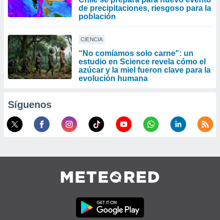
de precipitaciones, riesgoso para la
población
CIENCIA
“No comíamos solo carne": un
estudio en Science revela cómo el
azúcar y la miel fueron clave para la
evolución humana
Síguenos