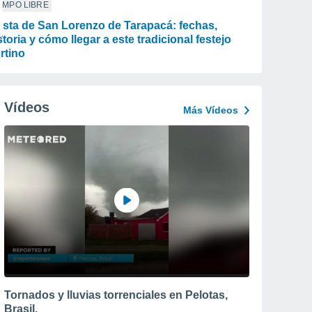
EMPO LIBRE
esta de San Lorenzo de Tarapacá: fechas,
storia y cómo llegar a este tradicional festejo
rtino
Vídeos
Más Vídeos
Tornados y lluvias torrenciales en Pelotas,
Brasil.