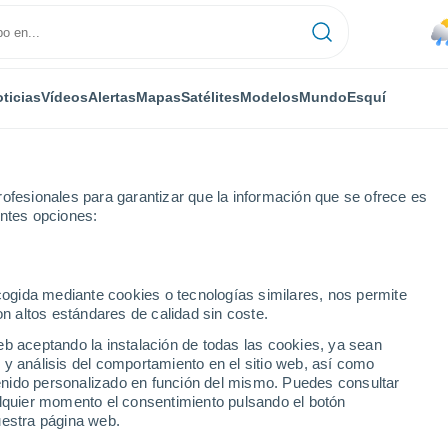
ticias
Vídeos
Alertas
Mapas
Satélites
Modelos
Mundo
Esquí
ofesionales para garantizar que la información que se ofrece es
entes opciones:
ecogida mediante cookies o tecnologías similares, nos permite
on altos estándares de calidad sin coste.
burgo-Pomerania
eb aceptando la instalación de todas las cookies, ya sean
 y análisis del comportamiento en el sitio web, así como
ntenido personalizado en función del mismo. Puedes consultar
alquier momento el consentimiento pulsando el botón
uestra página web.