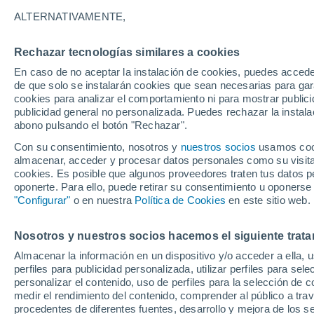
ALTERNATIVAMENTE,
Rechazar tecnologías similares a cookies
En caso de no aceptar la instalación de cookies, puedes accede
de que solo se instalarán cookies que sean necesarias para garan
cookies para analizar el comportamiento ni para mostrar publici
publicidad general no personalizada. Puedes rechazar la instala
abono pulsando el botón "Rechazar".
Con su consentimiento, nosotros y
nuestros socios
usamos cooki
22°
almacenar, acceder y procesar datos personales como su visita e
11°
cookies. Es posible que algunos proveedores traten tus datos pe
Wismar
oponerte. Para ello, puede retirar su consentimiento u oponerse
Güstrow
"Configurar"
o en nuestra
Política de Cookies
en este sitio web.
23°
11°
Schwerin
Nosotros y nuestros socios hacemos el siguiente trata
23°
Almacenar la información en un dispositivo y/o acceder a ella, 
10°
perfiles para publicidad personalizada, utilizar perfiles para sele
Parchim
personalizar el contenido, uso de perfiles para la selección de c
medir el rendimiento del contenido, comprender al público a tra
procedentes de diferentes fuentes, desarrollo y mejora de los se