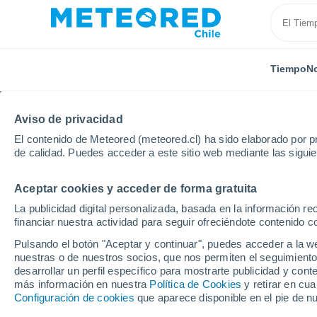
Tiempo
No
Aviso de privacidad
El contenido de Meteored (meteored.cl) ha sido elaborado por pr
de calidad. Puedes acceder a este sitio web mediante las sigui
Aceptar cookies y acceder de forma gratuita
Inicio
Alemania
Mecklemburgo-Pomerania
La publicidad digital personalizada, basada en la información r
financiar nuestra actividad para seguir ofreciéndote contenido c
El Tiempo en Mecklem
Pulsando el botón "Aceptar y continuar", puedes acceder a la w
nuestras o de nuestros socios, que nos permiten el seguimiento
desarrollar un perfil específico para mostrarte publicidad y co
Hoy, 8 agosto
Todo el día
Símbolo
más información en nuestra
Política de Cookies
y retirar en cu
Configuración de cookies
que aparece disponible en el pie de n