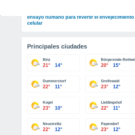
CIENCIA
¿El fin de la vejez? Harvard inicia el primer
ensayo humano para revertir el envejecimiento
celular
Principales ciudades
Binz
Börgerende-Rethwi
21°
14°
20°
15°
Dummerstorf
Greifswald
22°
11°
23°
12°
Kogel
Lieblingshof
23°
10°
22°
11°
Neustrelitz
Papendorf
22°
12°
23°
12°