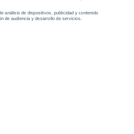
e análisis de dispositivos, publicidad y contenido
n de audiencia y desarrollo de servicios.
Leaflet
|
©
OpenStreetMap
|
ECMWF
by © Meteored