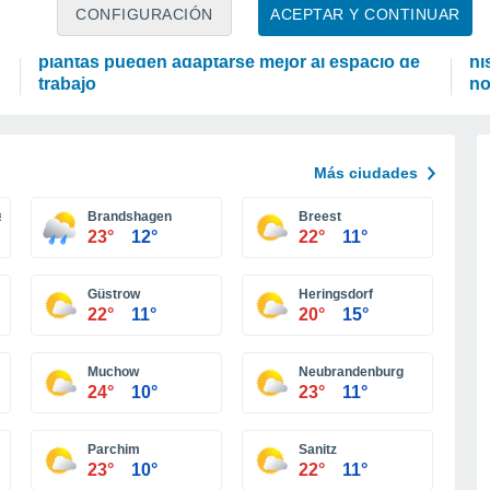
PLANTAS
TI
CONFIGURACIÓN
ACEPTAR Y CONTINUAR
¿Tu oficina solo tiene luz artificial? Estas 5
Fi
plantas pueden adaptarse mejor al espacio de
hi
trabajo
no
Más ciudades
sch
Brandshagen
Breest
23°
12°
22°
11°
Güstrow
Heringsdorf
22°
11°
20°
15°
Muchow
Neubrandenburg
24°
10°
23°
11°
Parchim
Sanitz
23°
10°
22°
11°