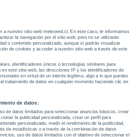
21°
14°
22°
r a nuestro sitio web meteored.cl. En este caso, te informamos
Binz
13°
tizar la navegación por el sitio web, pero no se utilizarán
Stralsund
dad o contenido personalizado, aunque sí podrás visualizar
ción de cookies y acceder a nuestro sitio web a través de este
23°
12°
Greifswald
es, identificadores únicos o tecnologías similares para
22°
n este sitio web, las direcciones IP y los identificadores de
13°
rsonales en virtud de un interés legítimo, algo a lo que puedes
22°
Usedom
11°
 al tratamiento de datos en cualquier momento haciendo clic en
23°
22°
11°
miento de datos:
12°
Neubrandenburg
Waren
uso de datos limitados para seleccionar anuncios básicos, crear
(Müritz)
22°
ccionar la publicidad personalizada, crear un perfil para
12°
ontenido personalizado, medir el rendimiento de la publicidad,
Neustrelitz
vés de estadísticas o a través de la combinación de datos
rvicios, uso de datos limitados con el objetivo de seleccionar el