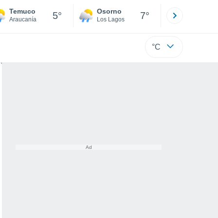
Temuco
Osorno
Puerto
5°
7°
Araucanía
Los Lagos
Los Lagos
°C