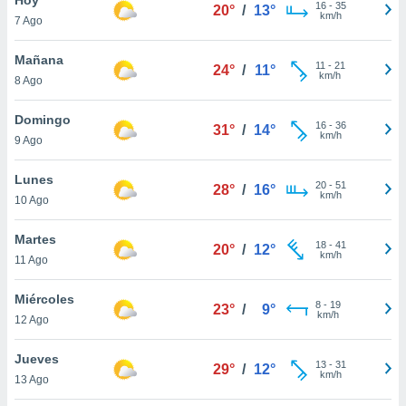
16
-
35
20°
/
13°
km/h
7 Ago
do en
 mismo.
sultar más
Mañana
11
-
21
24°
/
11°
 en nuestra
km/h
8 Ago
 Cookies
y
ualquier
Domingo
16
-
36
31°
/
14°
km/h
9 Ago
ento
 botón
ación de
Lunes
20
-
51
28°
/
16°
kies
km/h
10 Ago
 disponible
e nuestra
Martes
18
-
41
.
20°
/
12°
km/h
11 Ago
IVAMENTE,
Miércoles
8
-
19
23°
/
9°
km/h
12 Ago
as
 a cookies
Jueves
13
-
31
29°
/
12°
km/h
 no aceptar
13 Ago
ón de