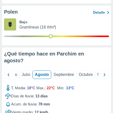
 seleccionar
o.
Polen
Detalle
calización
precisa e
Bajo
ión mediante
Gramíneas (16 #/m³)
, publicidad
dos,
 publicidad
,
¿Qué tiempo hace en Parchim en
ón de
agosto
?
 desarrollo
s.
tros 1199
yo
Junio
Julio
Agosto
Septiembre
Octubre
Noviemb
ios
T. Media:
18°C
Max.:
22°C
Min:
13°C
Días de lluvia:
13
días
Acum. de lluvia:
78 mm
Viento medio:
12 km/h