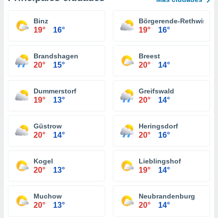
Binz
Börgerende-Rethwisch
19°
16°
19°
16°
Brandshagen
Breest
20°
15°
20°
14°
Dummerstorf
Greifswald
19°
13°
20°
14°
Güstrow
Heringsdorf
20°
14°
20°
16°
Kogel
Lieblingshof
20°
13°
19°
14°
Muchow
Neubrandenburg
20°
13°
20°
14°