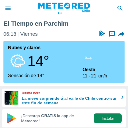
El Tiempo en Parchim
privacidad
06:18
Viernes
...
o de
eteored.cl)
borado por
Nubes y claros
es para
14°
ue la
 que se
e calidad.
Oeste
eder a este
Sensación de 14°
11
21 km/h
ediante las
opciones:
Última hora
ookies y
La nieve sorprenderá al valle de Chile centro-sur
e forma
este fin de semana
d digital
¡Descarga
GRATIS
la app de
Instalar
ada, basada
Meteored!
mación