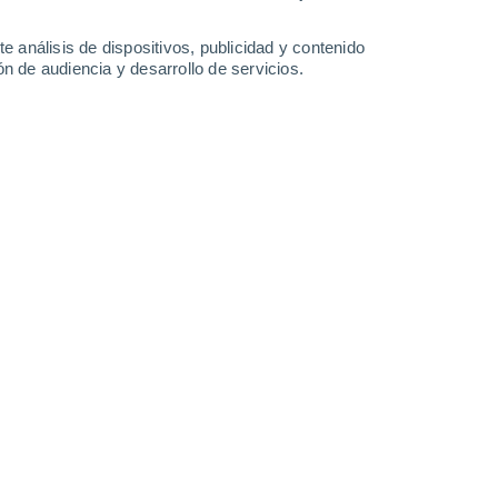
21°
/
12°
22°
/
10°
26°
/
11°
31°
/
13°
e análisis de dispositivos, publicidad y contenido
n de audiencia y desarrollo de servicios.
-
41
km/h
9
-
22
km/h
10
-
24
km/h
8
-
20
km/h
gosto
Suroeste
1 Bajo
°
4
-
11 km/h
FPS:
no
Suroeste
1 Bajo
°
3
-
12 km/h
FPS:
no
Suroeste
3 Medio
°
1
-
12 km/h
FPS:
6-10
Suroeste
4 Medio
°
2
-
13 km/h
FPS:
6-10