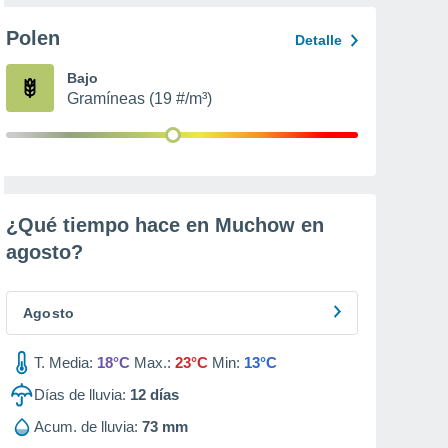
Polen
Detalle
Bajo
Gramíneas (19 #/m³)
¿Qué tiempo hace en Muchow en
agosto
?
Agosto
T. Media:
18°C
Max.:
23°C
Min:
13°C
Días de lluvia:
12
días
Acum. de lluvia:
73 mm