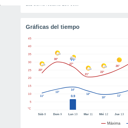
Luz diurna restante
13h 36m
Gráficas del tiempo
45
40
35
30°
30
27°
26°
25
23°
22°
21°
20
15
14°
13°
10
12°
0.9
11°
11°
10°
5
°C
Sáb
8
Dom
9
Lun
10
Mar
11
Mié
12
Jue
13
Máxima