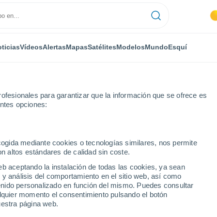
ticias
Vídeos
Alertas
Mapas
Satélites
Modelos
Mundo
Esquí
ofesionales para garantizar que la información que se ofrece es
entes opciones:
how
ecogida mediante cookies o tecnologías similares, nos permite
on altos estándares de calidad sin coste.
eb aceptando la instalación de todas las cookies, ya sean
 y análisis del comportamiento en el sitio web, así como
...
ntenido personalizado en función del mismo. Puedes consultar
alquier momento el consentimiento pulsando el botón
Por hora
uestra página web.
Cielos cubiertos en las próximas
horas