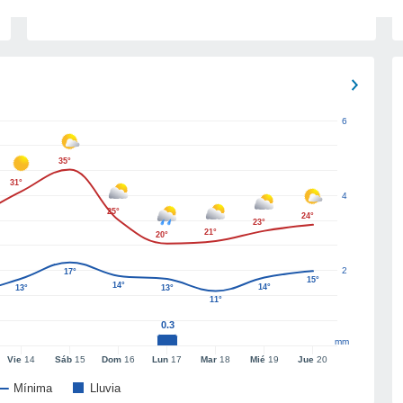
6
35°
31°
4
25°
24°
23°
21°
20°
2
17°
15°
14°
14°
13°
13°
11°
0.3
mm
Vie
14
Sáb
15
Dom
16
Lun
17
Mar
18
Mié
19
Jue
20
Mínima
Lluvia