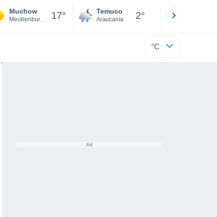
Muchow
Temuco
Osorno
17°
2°
Mecklenburg-Vorpommern
Araucanía
Los Lagos
°C