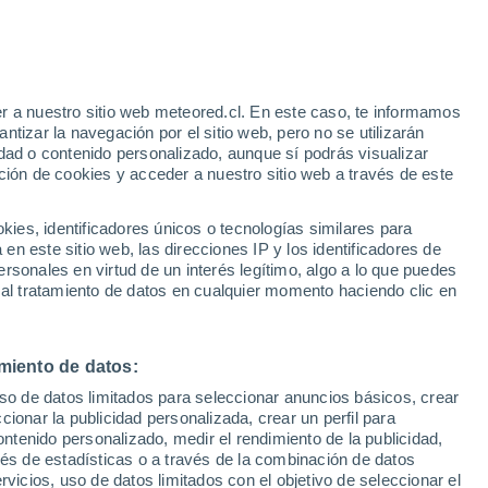
r a nuestro sitio web meteored.cl. En este caso, te informamos
tizar la navegación por el sitio web, pero no se utilizarán
dad o contenido personalizado, aunque sí podrás visualizar
ción de cookies y acceder a nuestro sitio web a través de este
os
es, identificadores únicos o tecnologías similares para
n este sitio web, las direcciones IP y los identificadores de
rsonales en virtud de un interés legítimo, algo a lo que puedes
ites
Modelos
 al tratamiento de datos en cualquier momento haciendo clic en
miento de datos:
Martes
Miércoles
Jueves
Viernes
uso de datos limitados para seleccionar anuncios básicos, crear
11 Ago
12 Ago
13 Ago
14 Ago
ccionar la publicidad personalizada, crear un perfil para
ontenido personalizado, medir el rendimiento de la publicidad,
vés de estadísticas o a través de la combinación de datos
rvicios, uso de datos limitados con el objetivo de seleccionar el