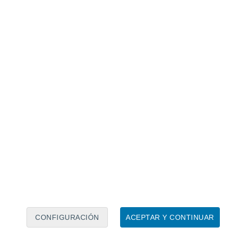
Calendario lunar
Lun
Mar
Mié
Jue
Vie
Sáb
Dom
8
9
10
11
12
13
14
15
16
17
18
19
20
21
CONFIGURACIÓN
ACEPTAR Y CONTINUAR