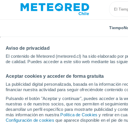
Tiempo
No
Aviso de privacidad
El contenido de Meteored (meteored.cl) ha sido elaborado por pr
de calidad. Puedes acceder a este sitio web mediante las sigui
Aceptar cookies y acceder de forma gratuita
Inicio
Alemania
Mecklemburgo-Pomerania
Muc
La publicidad digital personalizada, basada en la información r
financiar nuestra actividad para seguir ofreciéndote contenido c
El Tiempo en Muchow
Pulsando el botón "Aceptar y continuar", puedes acceder a la w
nuestras o de nuestros socios, que nos permiten el seguimiento
08:00
Sábado
desarrollar un perfil específico para mostrarte publicidad y co
más información en nuestra
Política de Cookies
y retirar en cu
Configuración de cookies
que aparece disponible en el pie de n
Soleado