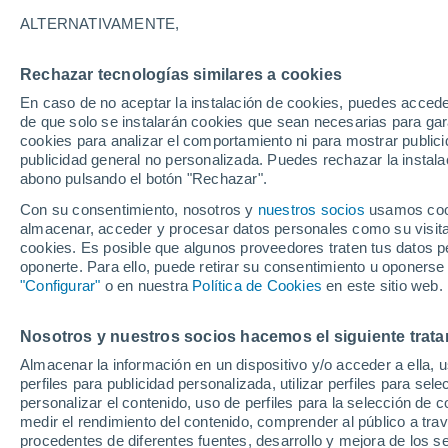
15°
ALTERNATIVAMENTE,
Rechazar tecnologías similares a cookies
Suroeste
En caso de no aceptar la instalación de cookies, puedes accede
Sensación de 15°
4
-
11 km/h
de que solo se instalarán cookies que sean necesarias para garan
cookies para analizar el comportamiento ni para mostrar publici
publicidad general no personalizada. Puedes rechazar la instala
abono pulsando el botón "Rechazar".
Última hora
Aguanieve, heladas de hasta -3 °C y chubasc
Con su consentimiento, nosotros y
nuestros socios
usamos cooki
marcarán el fin de semana en la RM
almacenar, acceder y procesar datos personales como su visita e
cookies. Es posible que algunos proveedores traten tus datos pe
Tiempo 1 - 7 días
Actualidad
Mapa de lluvia
Satél
oponerte. Para ello, puede retirar su consentimiento u oponerse
"Configurar"
o en nuestra
Política de Cookies
en este sitio web.
Nosotros y nuestros socios hacemos el siguiente trata
Mañana
Lunes
Hoy
Almacenar la información en un dispositivo y/o acceder a ella, 
9 Ago
10 Ago
8 Ago
perfiles para publicidad personalizada, utilizar perfiles para sele
personalizar el contenido, uso de perfiles para la selección de c
medir el rendimiento del contenido, comprender al público a tra
procedentes de diferentes fuentes, desarrollo y mejora de los se
60%