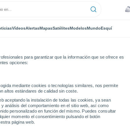
ticias
Vídeos
Alertas
Mapas
Satélites
Modelos
Mundo
Esquí
ofesionales para garantizar que la información que se ofrece es
entes opciones:
ecogida mediante cookies o tecnologías similares, nos permite
on altos estándares de calidad sin coste.
ia de Biella
eb aceptando la instalación de todas las cookies, ya sean
 y análisis del comportamiento en el sitio web, así como
ntenido personalizado en función del mismo. Puedes consultar
alquier momento el consentimiento pulsando el botón
uestra página web.
34°
20°