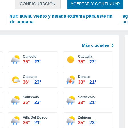
PREDICCIÓN
P
CONFIGURACIÓN
ACEPTAR Y CONTINUAR
La nieve sorprenderá al valle de Chile centro-
EC
sur: lluvia, viento y helada extrema para este fin
ag
de semana
se
Más ciudades
Candelo
Cavaglià
35°
23°
35°
22°
Cossato
Donato
36°
23°
33°
21°
Salussola
Sordevolo
35°
23°
33°
21°
Villa Del Bosco
Zubiena
36°
21°
35°
23°