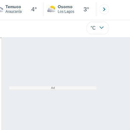
Temuco
Osorno
Puerto
4°
3°
Araucanía
Los Lagos
Los Lagos
°C