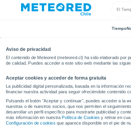
Tiempo
No
Aviso de privacidad
El contenido de Meteored (meteored.cl) ha sido elaborado por pr
de calidad. Puedes acceder a este sitio web mediante las sigui
Aceptar cookies y acceder de forma gratuita
Inicio
Italia
Provincia de Biella
La publicidad digital personalizada, basada en la información r
financiar nuestra actividad para seguir ofreciéndote contenido c
El Tiempo en la Provinc
Pulsando el botón "Aceptar y continuar", puedes acceder a la w
nuestras o de nuestros socios, que nos permiten el seguimiento
desarrollar un perfil específico para mostrarte publicidad y co
Hoy, 6 agosto
Todo el día
Símbolo
más información en nuestra
Política de Cookies
y retirar en cu
Configuración de cookies
que aparece disponible en el pie de n