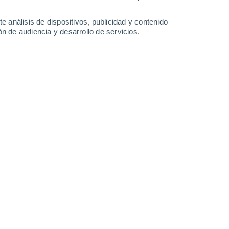
e análisis de dispositivos, publicidad y contenido
n de audiencia y desarrollo de servicios.
35°
22°
Leaflet
|
©
OpenStreetMap
|
ECMWF
by © Meteored
vaglià