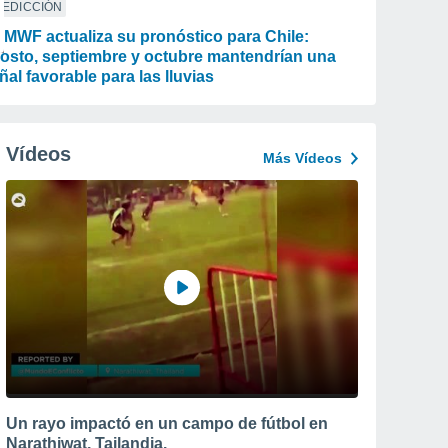
REDICCIÓN
MWF actualiza su pronóstico para Chile:
osto, septiembre y octubre mantendrían una
ñal favorable para las lluvias
Vídeos
Más Vídeos
Un rayo impactó en un campo de fútbol en
Narathiwat, Tailandia.