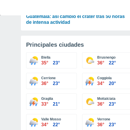
ACTUALIDAD
Finaliza la erupción del volcán de Fuego en
Guatemala: así cambió el cráter tras 50 horas
de intensa actividad
Principales ciudades
Biella
Brusnengo
35°
23°
36°
22°
Cerrione
Coggiola
36°
23°
34°
20°
Graglia
Mottalciata
33°
21°
36°
23°
Valle Mosso
Verrone
34°
22°
36°
23°