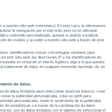
Coggiola
36°
r a nuestro sitio web meteored.cl. En este caso, te informamos
21°
tizar la navegación por el sitio web, pero no se utilizarán
Sostegno
dad o contenido personalizado, aunque sí podrás visualizar
ción de cookies y acceder a nuestro sitio web a través de este
36°
es, identificadores únicos o tecnologías similares para
35°
23°
23°
n este sitio web, las direcciones IP y los identificadores de
Cossato
rsonales en virtud de un interés legítimo, algo a lo que puedes
 al tratamiento de datos en cualquier momento haciendo clic en
miento de datos:
uso de datos limitados para seleccionar anuncios básicos, crear
ccionar la publicidad personalizada, crear un perfil para
ontenido personalizado, medir el rendimiento de la publicidad,
vés de estadísticas o a través de la combinación de datos
rvicios, uso de datos limitados con el objetivo de seleccionar el