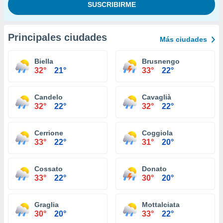
Principales ciudades
Más ciudades
Biella
Brusnengo
32°
21°
33°
22°
Candelo
Cavaglià
32°
22°
32°
22°
Cerrione
Coggiola
33°
22°
31°
20°
Cossato
Donato
33°
22°
30°
20°
Graglia
Mottalciata
30°
20°
33°
22°