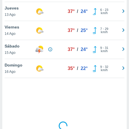
uedes
uestro sitio
Jueves
6
-
23
37°
/
24°
ed.cl. En
km/h
13 Ago
te
 de que
Viernes
talarán
7
-
29
37°
/
25°
km/h
14 Ago
e sean
para
a
Sábado
9
-
31
37°
/
24°
por el sitio
km/h
15 Ago
o se
cookies para
Domingo
9
-
32
35°
/
22°
km/h
16 Ago
nto ni para
licidad o
ado, aunque
sualizar
general no
ada. Puedes
 instalación
y acceder a
io web a
ste abono