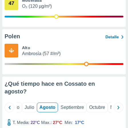
Moderada
 seleccionar
47
o.
O₃ (120 µg/m³)
calización
precisa e
ión mediante
Polen
, publicidad
Detalle
dos,
Alto
 publicidad
Ambrosía (57 #/m³)
,
ón de
 desarrollo
s.
¿Qué tiempo hace en Cossato en
tros 1199
ios
agosto
?
yo
Junio
Julio
Agosto
Septiembre
Octubre
Noviemb
T. Media:
22°C
Max.:
27°C
Min:
17°C