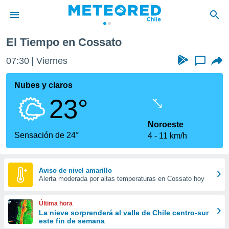
El Tiempo en Cossato
privacidad
07:30
Viernes
...
o de
eteored.cl)
borado por
Nubes y claros
es para
23°
ue la
 que se
e calidad.
Noroeste
eder a este
Sensación de 24°
4
11 km/h
ediante las
opciones:
ookies y
Aviso de nivel amarillo
Alerta moderada por altas temperaturas en Cossato hoy
e forma
d digital
Última hora
ada, basada
La nieve sorprenderá al valle de Chile centro-sur
este fin de semana
mación