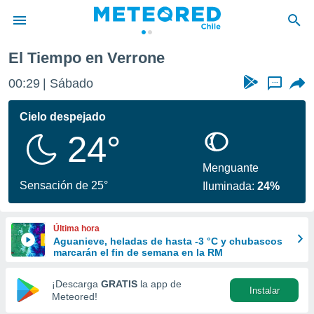
El Tiempo en Verrone
privacidad
00:29
Sábado
...
o de
eteored.cl)
borado por
Cielo despejado
es para
24°
ue la
 que se
e calidad.
Menguante
eder a este
Sensación de 25°
Iluminada:
24%
ediante las
opciones:
Última hora
ookies y
Aguanieve, heladas de hasta -3 °C y chubascos
e forma
marcarán el fin de semana en la RM
d digital
¡Descarga
GRATIS
la app de
Instalar
ada, basada
Meteored!
mación