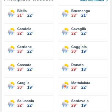
Biella
Brusnengo
31°
22°
33°
21°
Candelo
Cavaglià
32°
22°
32°
22°
Cerrione
Coggiola
33°
22°
30°
19°
Cossato
Donato
33°
22°
29°
18°
Graglia
Mottalciata
30°
19°
33°
22°
Salussola
Sordevolo
32°
22°
29°
19°