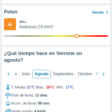
 seleccionar
o.
Polen
Detalle
calización
precisa e
Alto
ión mediante
Ambrosía (78 #/m³)
, publicidad
dos,
 publicidad
,
¿Qué tiempo hace en Verrone en
ón de
agosto
?
 desarrollo
s.
tros 1199
yo
Junio
Julio
Agosto
Septiembre
Octubre
Noviemb
ios
T. Media:
21°C
Max.:
26°C
Min:
17°C
Días de lluvia:
13
días
Acum. de lluvia:
98 mm
Viento medio:
4 km/h