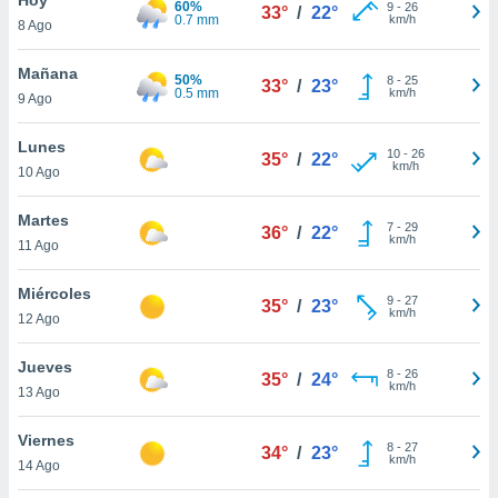
60%
9
-
26
33°
/
22°
0.7 mm
km/h
8 Ago
do en
 mismo.
sultar más
Mañana
50%
8
-
25
33°
/
23°
 en nuestra
0.5 mm
km/h
9 Ago
 Cookies
y
ualquier
Lunes
10
-
26
35°
/
22°
km/h
10 Ago
ento
 botón
ación de
Martes
7
-
29
36°
/
22°
kies
km/h
11 Ago
 disponible
e nuestra
Miércoles
9
-
27
.
35°
/
23°
km/h
12 Ago
IVAMENTE,
Jueves
8
-
26
35°
/
24°
km/h
13 Ago
as
 a cookies
Viernes
8
-
27
34°
/
23°
km/h
 no aceptar
14 Ago
ón de